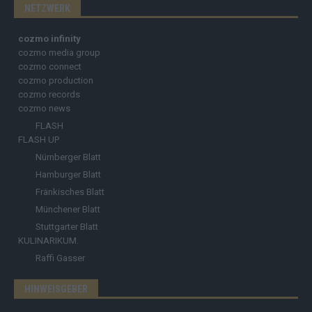
NETZWERK
cozmo infinity
cozmo media group
cozmo connect
cozmo production
cozmo records
cozmo news
FLASH
FLASH UP
Nürnberger Blatt
Hamburger Blatt
Fränkisches Blatt
Münchener Blatt
Stuttgarter Blatt
KULINARIKUM.
Raffi Gasser
HINWEISGEBER