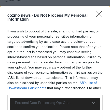
Mai 2026
cozmo news -
Do Not Process My Personal
EXTRA
ESC-Halbfinale 2: Das sagen die Wettquoten – vier sicher,
Information
sechs zittern, einer chancenlos!
Mai 2026
If you wish to opt-out of the sale, sharing to third parties, or
processing of your personal or sensitive information for
targeted advertising by us, please use the below opt-out
KOMMENTAR
section to confirm your selection. Please note that after your
Wer zahlt, steht im Finale – ist das beim ESC wirklich fair?
opt-out request is processed you may continue seeing
Mai 2026
interest-based ads based on personal information utilized by
us or personal information disclosed to third parties prior to
your opt-out. You may separately opt-out of the further
EXTRA
disclosure of your personal information by third parties on the
Eurovision Song Contest 2026: Das erste Halbfinale – der
IAB’s list of downstream participants. This information may
Abend in Bildern
also be disclosed by us to third parties on the
IAB’s List of
Mai 2026
Downstream Participants
that may further disclose it to other
third parties.
AD
Personal Data Processing Opt Outs