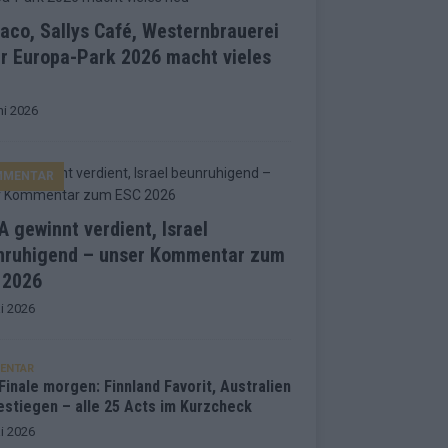
co, Sallys Café, Westernbrauerei
r Europa-Park 2026 macht vieles
ni 2026
MMENTAR
 gewinnt verdient, Israel
nruhigend – unser Kommentar zum
 2026
i 2026
ENTAR
inale morgen: Finnland Favorit, Australien
estiegen – alle 25 Acts im Kurzcheck
i 2026