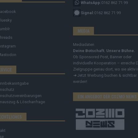
WhatsApp:
0162 862 71 99
Facebook
Signal:
0162 862 71 99
luesky
umblr
MEDIA
hreads
Mediadaten
nstagram
Deine Botschaft. Unsere Bühne.
Mastodon
Ob Sponsored Post, Banner oder
individuelle Kooperation – erreiche 
Zielgruppe genau dort, wo sie aktiv i
ERVICE
➔
Jetzt Werbung buchen & sichtbar
werden!
innbekanntgabe
nschutz
nschutzvereinbarungen
EIN ANGEBOT DER COZMO NEWS
nauszug & Löschanfrage
ECHTLICHES
akt
se