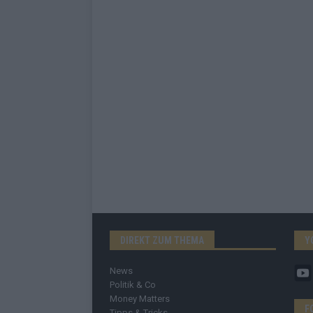
DIREKT ZUM THEMA
Y
News
Politik & Co
Money Matters
F
Tipps & Tricks