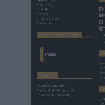
Brainpower
Specials
Meinung
B
Streams & Storys
T
Eurovision
T
FLASH – DAS VIDEOPORTAL
I
S
Gew
Date
Date
ÜBER UNS
Date
Unternehmensporträt
R
Ehtikrichtlinie & Faktencheck
Redaktion und Verwaltung
Kont
Pres