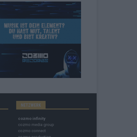
NETZWERK
cozmo infinity
cozmo media group
cozmo connect
cozmo production