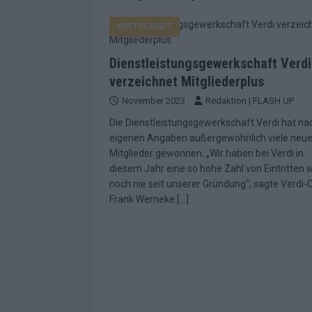
EUROVISION
WIRTSCHAFT
[ Mai 2026 ]
ESC-Finale morgen: Finnl
KOMMENTAR
Dienstleistungsgewerkschaft Verdi
[ Mai 2026 ]
„Douze Points“ – wie ei
verzeichnet Mitgliederplus
November 2023
Redaktion | FLASH UP
EUROVISION
Die Dienstleistungsgewerkschaft Verdi hat na
[ Mai 2026 ]
Das ESC-Finale ist kompl
eigenen Angaben außergewöhnlich viele neu
[ Mai 2026 ]
JJ hat den Abend gerette
Mitglieder gewonnen. „Wir haben bei Verdi in
diesem Jahr eine so hohe Zahl von Eintritten 
KOMMENTAR
noch nie seit unserer Gründung“, sagte Verdi-
[ Mai 2026 ]
ESC-Halbfinale 2: Das sa
Frank Werneke
[…]
EXTRA
[ Juni 2026 ]
Monaco, Sallys Café, W
[ Mai 2026 ]
DARA gewinnt verdient,
KOMMENTAR