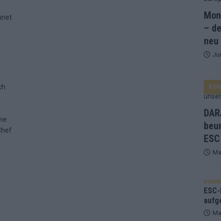
Mona
and Favorit, Australien aufgestiegen – alle 25 Acts im Kurzcheck
– de
neu
Ju
ne Zahl zur Ikone wurde: 70 Jahre ESC-Wertungsgeschichte!
ch
KO
ett – 26 Länder wollen den Sieg in Wien
EUROVISION
e
t – der Rest des ESC-Halbfinales war solide, aber kein Feuerwerk
DARA
wie
beu
Chef
ESC
gen die Wettquoten – vier sicher, sechs zittern, einer chancenlos!
Ma
esternbrauerei – der Europa-Park 2026 macht vieles neu
EXTRA
KOMM
 Israel beunruhigend – unser Kommentar zum ESC 2026
ESC-F
aufg
Ma