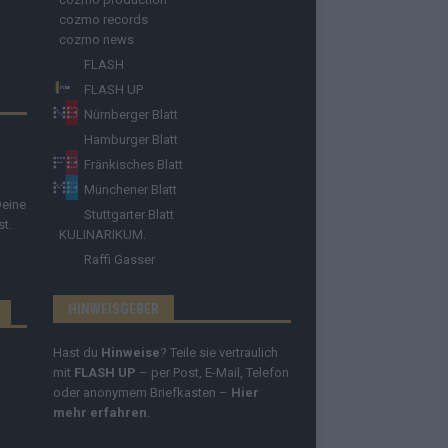
cozmo records
cozmo news
FLASH
FLASH UP
Nürnberger Blatt
Hamburger Blatt
Fränkisches Blatt
Münchener Blatt
Deine
Stuttgarter Blatt
st.
KULINARIKUM.
Raffi Gasser
HINWEISGEBER
Hast du
Hinweise
? Teile sie vertraulich
mit
FLASH UP
– per Post, E-Mail, Telefon
oder anonymem Briefkasten –
Hier
mehr erfahren
.