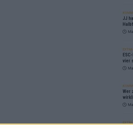
KOMM
JJ h
Halbf
Ma
EXTRA
ESC-
vier 
Ma
KOMM
Wer z
wirkl
Ma
EXTRA
Euro