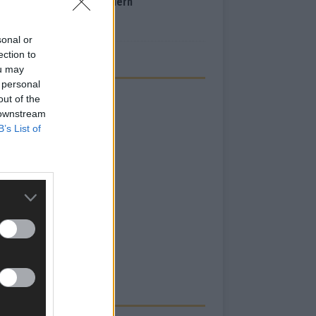
inale – der Abend in Bildern
i 2026
sonal or
ection to
ou may
 personal
out of the
 downstream
B’s List of
RBE BEI UNS!