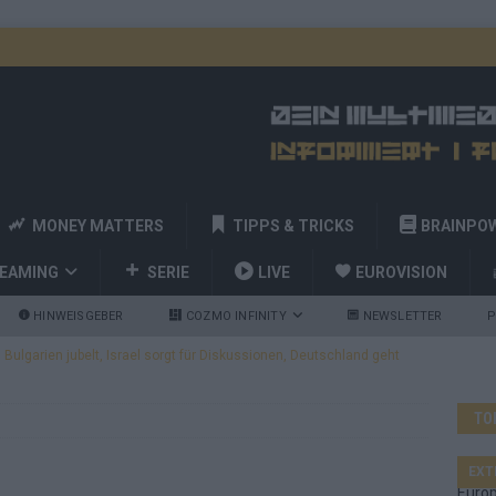
MONEY MATTERS
TIPPS & TRICKS
BRAINPO
REAMING
SERIE
LIVE
EUROVISION
HINWEISGEBER
COZMO INFINITY
NEWSLETTER
P
ulgarien jubelt, Israel sorgt für Diskussionen, Deutschland geht
TO
a und Billy Joel – das ESC-Finale wird eine Party
EUROVISION
 Startreihenfolge steht, Deutschland singt als Zweites!
EXT