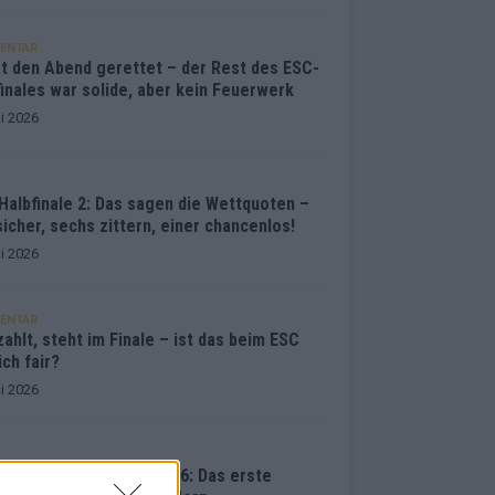
ENTAR
at den Abend gerettet – der Rest des ESC-
inales war solide, aber kein Feuerwerk
i 2026
Halbfinale 2: Das sagen die Wettquoten –
sicher, sechs zittern, einer chancenlos!
i 2026
ENTAR
ahlt, steht im Finale – ist das beim ESC
ich fair?
i 2026
vision Song Contest 2026: Das erste