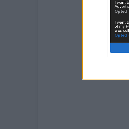
I want 
Advertis
Opted 
I want t
of my P
was col
Opted 