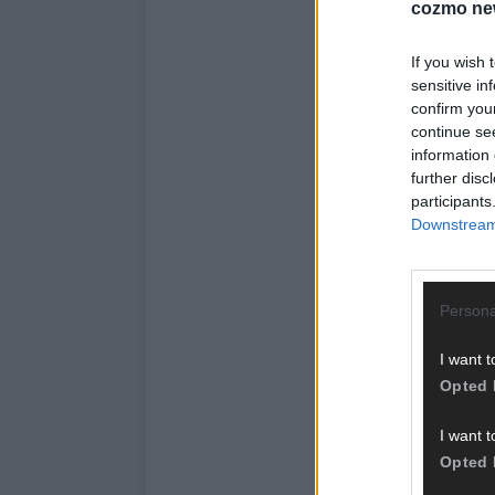
cozmo ne
If you wish 
sensitive in
confirm you
continue se
information 
further disc
participants
Downstream 
Persona
I want t
Opted 
I want t
Opted 