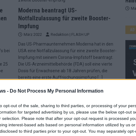
Halbf
Ma
se
Moderna beantragt US-
nen
Notfallzulassung für zweite Booster-
Impfung
AD
März 2022
Redaktion | FLASH UP
Das US-Pharmaunternehmen Moderna hat in den
s bei
USA eine Notfallzulassung für eine zweite Booster-
Impfung mit seinem Corona-Impfstoff beantragt.
e 25
Die US-Arzneimittelbehörde (FDA) soll eine vierte
pe
Dosis für Erwachsene ab 18 Jahren prüfen, die
bereits eine erste Auffrischungsimpfung
[…]
ws -
Do Not Process My Personal Information
to opt-out of the sale, sharing to third parties, or processing of your per
formation for targeted advertising by us, please use the below opt-out s
r selection. Please note that after your opt-out request is processed y
eing interest-based ads based on personal information utilized by us or
WE
disclosed to third parties prior to your opt-out. You may separately opt-