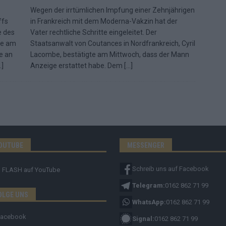
Wegen der irrtümlichen Impfung einer Zehnjährigen
ffs
in Frankreich mit dem Moderna-Vakzin hat der
e des
Vater rechtliche Schritte eingeleitet. Der
te am
Staatsanwalt von Coutances in Nordfrankreich, Cyril
e an
Lacombe, bestätigte am Mittwoch, dass der Mann
…]
Anzeige erstattet habe. Dem
[…]
OUTUBE
MESSENGER
Schreib uns auf Facebook
FLASH
auf YouTube
Telegram:
0162 862 71 99
OLGE UNS
WhatsApp:
0162 862 71 99
Facebook
Signal:
0162 862 71 99