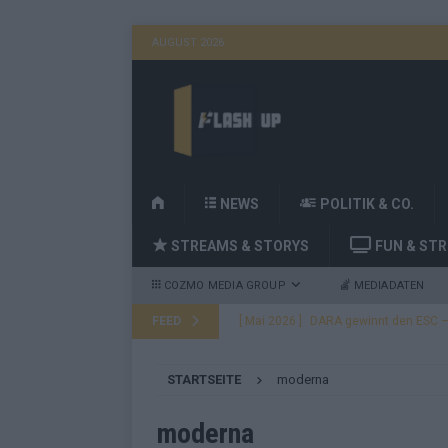
AUGUST 2026
H
NEWS
POLITIK & CO.
O
STREAMS & STORYS
FUN & ST
M
E
COZMO MEDIA GROUP
MEDIADATEN
FEED
[ Mai 2026 ]
DARA gewinnt den ESC – B
fast leer aus
EUROVISION
STARTSEITE
moderna
[ Mai 2026 ]
JJ, Lordi, Verka Serduchk
[ Mai 2026 ]
ESC-Finale heute Abend –
moderna