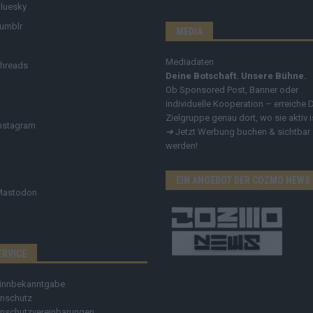
luesky
umblr
MEDIA
Mediadaten
hreads
Deine Botschaft. Unsere Bühne.
Ob Sponsored Post, Banner oder
individuelle Kooperation – erreiche 
Zielgruppe genau dort, wo sie aktiv i
nstagram
➔
Jetzt Werbung buchen & sichtbar
werden!
EIN ANGEBOT DER COZMO NEWS
Mastodon
ERVICE
innbekanntgabe
nschutz
nschutzvereinbarungen