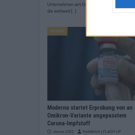
Unternehmen am Dienstag mitteilte, will es si
die weltweit
[…]
WISSEN
Moderna startet Erprobung von an
Omikron-Variante angepasstem
Corona-Impfstoff
Januar 2022
Redaktion | FLASH UP