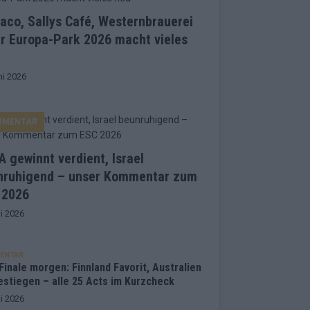
co, Sallys Café, Westernbrauerei
r Europa-Park 2026 macht vieles
ni 2026
MMENTAR
 gewinnt verdient, Israel
nruhigend – unser Kommentar zum
 2026
i 2026
ENTAR
inale morgen: Finnland Favorit, Australien
estiegen – alle 25 Acts im Kurzcheck
i 2026