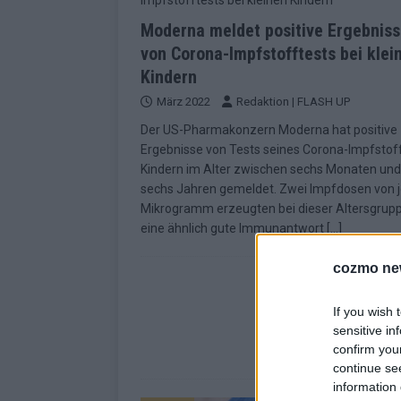
Moderna meldet positive Ergebnis
von Corona-Impfstofftests bei klei
Kindern
März 2022
Redaktion | FLASH UP
Der US-Pharmakonzern Moderna hat positive
Ergebnisse von Tests seines Corona-Impfstoff
Kindern im Alter zwischen sechs Monaten und
sechs Jahren gemeldet. Zwei Impfdosen von j
Mikrogramm erzeugten bei dieser Altersgrup
eine ähnlich gute Immunantwort
[…]
cozmo ne
If you wish 
sensitive in
confirm you
continue se
information 