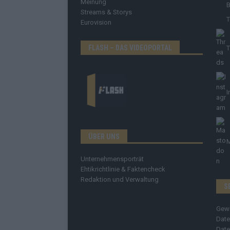
Meinung
B
Streams & Storys
T
Eurovision
FLASH – DAS VIDEOPORTAL
T
I
ÜBER UNS
Unternehmensporträt
Ehtikrichtlinie & Faktencheck
Redaktion und Verwaltung
S
Gew
Date
Date