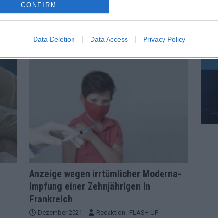
CONFIRM
das Unternehmen am Montag
[…]
ch auf
Data Deletion
Data Access
Privacy Policy
NACHRICHTEN
Anzeige wegen irrtümlicher Moderna-
Impfung einer Zehnjährigen in
Frankreich
Dezember 2021
Redaktion | FLASH UP