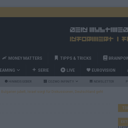
MONEY MATTERS
TIPPS & TRICKS
BRAINPO
REAMING
SERIE
LIVE
EUROVISION
HINWEISGEBER
COZMO INFINITY
NEWSLETTER
P
ulgarien jubelt, Israel sorgt für Diskussionen, Deutschland geht
TO
a und Billy Joel – das ESC-Finale wird eine Party
EUROVISION
 Startreihenfolge steht, Deutschland singt als Zweites!
EXT