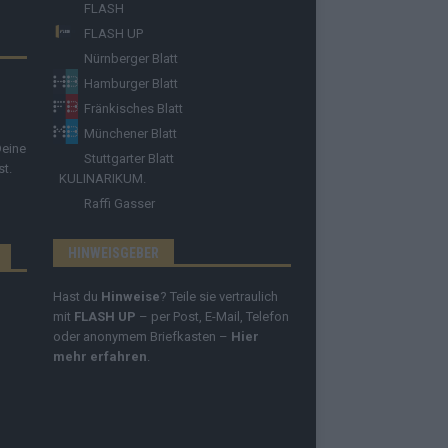
FLASH
FLASH UP
Nürnberger Blatt
Hamburger Blatt
Fränkisches Blatt
Münchener Blatt
Deine
Stuttgarter Blatt
st.
KULINARIKUM.
Raffi Gasser
HINWEISGEBER
Hast du
Hinweise
? Teile sie vertraulich
mit
FLASH UP
– per Post, E-Mail, Telefon
oder anonymem Briefkasten –
Hier
mehr erfahren
.