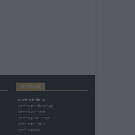
NETZWERK
cozmo infinity
cozmo media group
cozmo connect
cozmo production
cozmo records
cozmo news