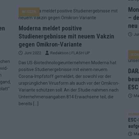
Mona
WISSEN
and Favorit, Australien aufgestiegen – alle 25 Acts im Kurzcheck
– de
neu
en
Moderna meldet positive
Ju
ne Zahl zur Ikone wurde: 70 Jahre ESC-Wertungsgeschichte!
Studienergebnisse mit neuem Vakzin
gegen Omikron-Variante
Juni 2022
Redaktion | FLASH UP
KO
ett – 26 Länder wollen den Sieg in Wien
EUROVISION
schen
Das US-Biotechnologieunternehmen Moderna hat
t – der Rest des ESC-Halbfinales war solide, aber kein Feuerwerk
ovid-
positive Studienergebnisse mit einem neuem
DARA
n
Corona-Impfstoff gemeldet, der sowohl vor der
beu
egand,
ursprünglichen Virusform als auch vor der Omikron-
ESC
gen die Wettquoten – vier sicher, sechs zittern, einer chancenlos!
latt“
Variante schützen soll. An der Studie nahmen nach
Ma
Unternehmensangaben 814 Erwachsene teil, die
bereits
[…]
esternbrauerei – der Europa-Park 2026 macht vieles neu
EXTRA
KOMM
 Israel beunruhigend – unser Kommentar zum ESC 2026
ESC-F
aufg
Ma