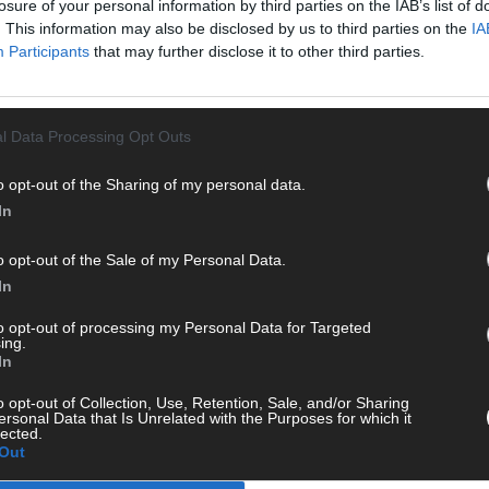
losure of your personal information by third parties on the IAB’s list of
WIRTSCHAFT
. This information may also be disclosed by us to third parties on the
IA
Participants
that may further disclose it to other third parties.
l Data Processing Opt Outs
o opt-out of the Sharing of my personal data.
In
o opt-out of the Sale of my Personal Data.
Moderna baut seine erste Corona-
In
n 15
Impfstoff-Fabrik in Afrika
CH
to opt-out of processing my Personal Data for Targeted
ing.
März 2022
Redaktion | FLASH UP
In
Angesichts des dramatischen Impfstoffmangels in
o opt-out of Collection, Use, Retention, Sale, and/or Sharing
Afrika will der US-Konzern Moderna ein Werk zur
ffe
ersonal Data that Is Unrelated with the Purposes for which it
Herstellung seines Corona-Vakzins in Kenia
lected.
ren
Out
errichten. Eine entsprechende Vereinbarung sei mit
 einer
AD
der Regierung in Nairobi geschlossen worden, teilte