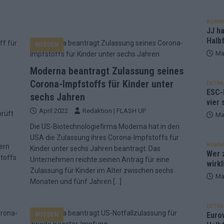
KOMM
JJ h
Halbf
WISSEN
Ma
Moderna beantragt Zulassung seines
Corona-Impfstoffs für Kinder unter
EXTRA
ESC-
sechs Jahren
vier 
April 2022
Redaktion | FLASH UP
prüft
Ma
Die US-Biotechnologiefirma Moderna hat in den
USA die Zulassung ihres Corona-Impfstoffs für
KOMM
ern
Kinder unter sechs Jahren beantragt. Das
Wer z
toffs
Unternehmen reichte seinen Antrag für eine
wirkl
Zulassung für Kinder im Alter zwischen sechs
Ma
Monaten und fünf Jahren
[…]
EXTRA
Euro
WISSEN