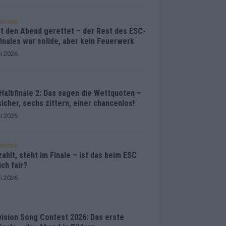
ENTAR
at den Abend gerettet – der Rest des ESC-
inales war solide, aber kein Feuerwerk
i 2026
Halbfinale 2: Das sagen die Wettquoten –
sicher, sechs zittern, einer chancenlos!
i 2026
ENTAR
ahlt, steht im Finale – ist das beim ESC
ich fair?
i 2026
vision Song Contest 2026: Das erste