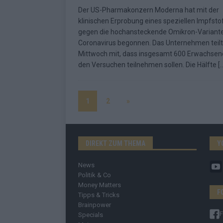
Der US-Pharmakonzern Moderna hat mit der
klinischen Erprobung eines speziellen Impfsto
gegen die hochansteckende Omikron-Variant
Coronavirus begonnen. Das Unternehmen teil
Mittwoch mit, dass insgesamt 600 Erwachsen
den Versuchen teilnehmen sollen. Die Hälfte
[
1
2
»
DIREKT ZUM THEMA
Y
News
Politik & Co
Money Matters
F
Tipps & Tricks
Brainpower
Specials