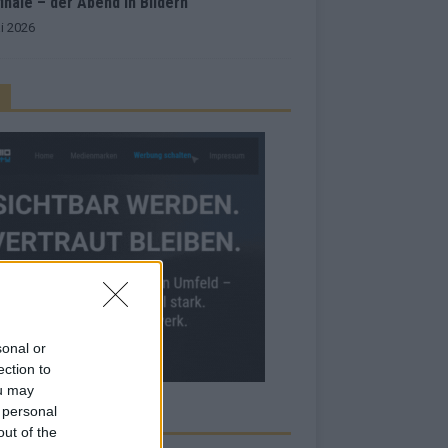
inale – der Abend in Bildern
i 2026
sonal or
ection to
ou may
 personal
RBE BEI UNS!
out of the