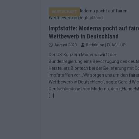
EUROVISION
WIRTSCHAFT
[ Mai 2026 ]
ESC-Finale morgen: Finnl
KOMMENTAR
Impfstoffe: Moderna pocht auf fair
[ Mai 2026 ]
„Douze Points“ – wie ei
Wettbewerb in Deutschland
August 2023
Redaktion | FLASH UP
EUROVISION
Der US-Konzern Moderna wirft der
[ Mai 2026 ]
Das ESC-Finale ist kompl
Bundesregierung eine Bevorzugung des deut
[ Mai 2026 ]
JJ hat den Abend gerette
Herstellers Biontech bei der Belieferung mit C
Impfstoffen vor. „Wir sorgen uns um den faire
KOMMENTAR
Wettbewerb in Deutschland“, sagte Gerald Wi
[ Mai 2026 ]
ESC-Halbfinale 2: Das sa
Deutschlandchef von Moderna, dem „Handelsb
[…]
EXTRA
[ Juni 2026 ]
Monaco, Sallys Café, W
[ Mai 2026 ]
DARA gewinnt verdient,
KOMMENTAR