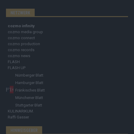
NETZWERK
cozmo infinity
cozmo media group
cozmo connect
cozmo production
cozmo records
cozmo news
FLASH
FLASH UP
Nürnberger Blatt
Hamburger Blatt
Fränkisches Blatt
Münchener Blatt
Stuttgarter Blatt
KULINARIKUM.
Raffi Gasser
HINWEISGEBER