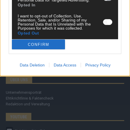
Personal Data for Targeted Advertising.
Specials
Opted In
Meinung
Streams & Storys
I want to opt-out of Collection, Use,
Eurovision
Retention, Sale, and/or Sharing of my
Personal Data that Is Unrelated with the
Purposes for which it was collected.
FLASH – DAS VIDEOPORTAL
Opted Out
CONFIRM
Data Deletion
Data Access
Privacy Policy
ÜBER UNS
Unternehmensporträt
Ehtikrichtlinie & Faktencheck
Redaktion und Verwaltung
YOUTUBE