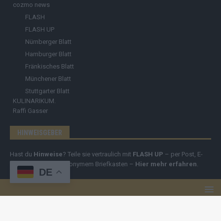
cozmo news
FLASH
FLASH UP
Nürnberger Blatt
Hamburger Blatt
Fränkisches Blatt
Münchener Blatt
Stuttgarter Blatt
KULINARIKUM.
Raffi Gasser
HINWEISGEBER
Hast du
Hinweise
? Teile sie vertraulich mit
FLASH UP
– per Post, E-
Mail, Telefon oder anonymem Briefkasten –
Hier mehr erfahren
.
DE
Copyright
© 2019-2025 | cozmo infinity n.e.V. | cozmo media group
Verlag Raffi Gasser |
FLASH UP
ist deine zuverlässige Quelle für