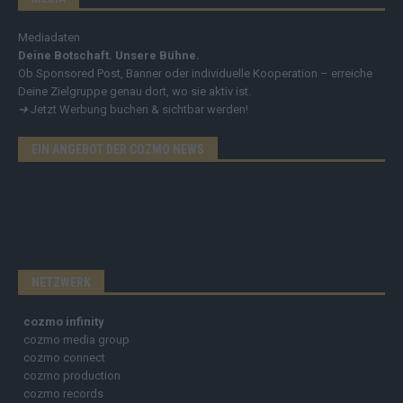
Mediadaten
Deine Botschaft. Unsere Bühne.
Ob Sponsored Post, Banner oder individuelle Kooperation – erreiche
Deine Zielgruppe genau dort, wo sie aktiv ist.
➔
Jetzt Werbung buchen & sichtbar werden!
EIN ANGEBOT DER COZMO NEWS
NETZWERK
cozmo infinity
cozmo media group
cozmo connect
cozmo production
cozmo records