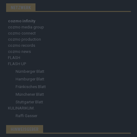
NETZWERK
cozmo infinity
cozmo media group
cozmo connect
cozmo production
cozmo records
cozmo news
FLASH
FLASH UP
Nürnberger Blatt
Hamburger Blatt
Fränkisches Blatt
Münchener Blatt
Stuttgarter Blatt
KULINARIKUM.
Raffi Gasser
HINWEISGEBER