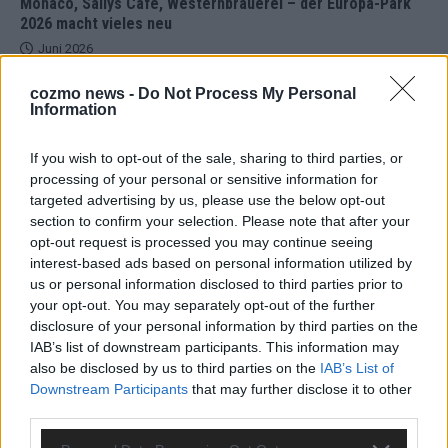
Monaco, Sallys Café, Westernbrauerei – der Europa-Park
2026 macht vieles neu
Juni 2026
cozmo news -
Do Not Process My Personal
Information
KOMMENTAR
DARA gewinnt verdient, Israel beunruhigend – unser
Kommentar zum ESC 2026
If you wish to opt-out of the sale, sharing to third parties, or
Mai 2026
processing of your personal or sensitive information for
targeted advertising by us, please use the below opt-out
section to confirm your selection. Please note that after your
KOMMENTAR
opt-out request is processed you may continue seeing
ESC-Finale morgen: Finnland Favorit, Australien
interest-based ads based on personal information utilized by
aufgestiegen – alle 25 Acts im Kurzcheck
us or personal information disclosed to third parties prior to
Mai 2026
your opt-out. You may separately opt-out of the further
disclosure of your personal information by third parties on the
IAB’s list of downstream participants. This information may
KOMMENTAR
also be disclosed by us to third parties on the
IAB’s List of
JJ hat den Abend gerettet – der Rest des ESC-Halbfinales
Downstream Participants
that may further disclose it to other
war solide, aber kein Feuerwerk
third parties.
Mai 2026