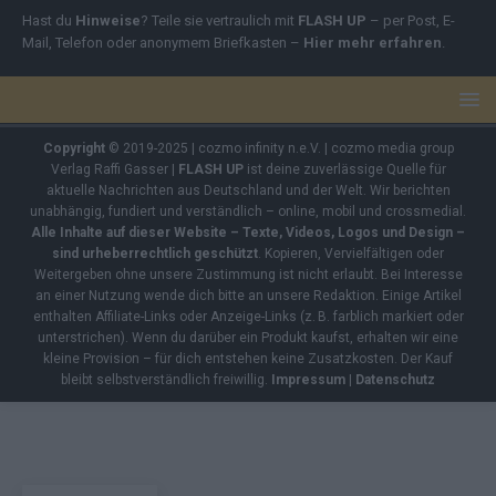
Hast du
Hinweise
? Teile sie vertraulich mit
FLASH UP
– per Post, E-
Mail, Telefon oder anonymem Briefkasten –
Hier mehr erfahren
.
Copyright
© 2019-2025 | cozmo infinity n.e.V. | cozmo media group
Verlag Raffi Gasser |
FLASH UP
ist deine zuverlässige Quelle für
aktuelle Nachrichten aus Deutschland und der Welt. Wir berichten
unabhängig, fundiert und verständlich – online, mobil und crossmedial.
Alle Inhalte auf dieser Website – Texte, Videos, Logos und Design –
sind urheberrechtlich geschützt
. Kopieren, Vervielfältigen oder
Weitergeben ohne unsere Zustimmung ist nicht erlaubt. Bei Interesse
an einer Nutzung wende dich bitte an unsere Redaktion. Einige Artikel
enthalten Affiliate-Links oder Anzeige-Links (z. B. farblich markiert oder
unterstrichen). Wenn du darüber ein Produkt kaufst, erhalten wir eine
kleine Provision – für dich entstehen keine Zusatzkosten. Der Kauf
bleibt selbstverständlich freiwillig.
Impressum
|
Datenschutz