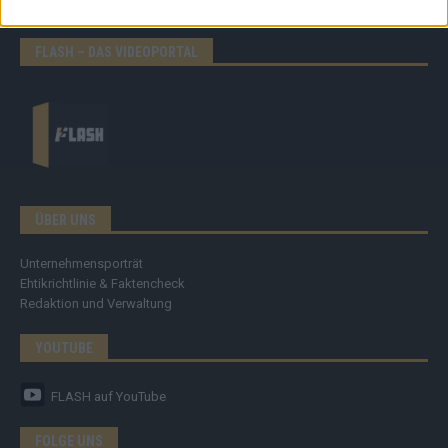
Eurovision
FLASH – DAS VIDEOPORTAL
ÜBER UNS
Unternehmensporträt
Ehtikrichtlinie & Faktencheck
Redaktion und Verwaltung
YOUTUBE
FLASH
auf YouTube
FOLGE UNS