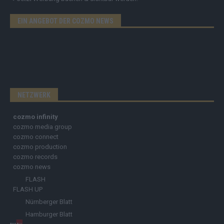
EIN ANGEBOT DER COZMO NEWS
NETZWERK
cozmo infinity
cozmo media group
cozmo connect
cozmo production
cozmo records
cozmo news
FLASH
FLASH UP
Nürnberger Blatt
Hamburger Blatt