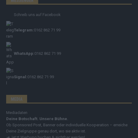
MESSENGER
Schreib uns auf Facebook
Telegram:
0162 862 71 99
WhatsApp:
0162 862 71 99
Signal:
0162 862 71 99
MEDIA
Mediadaten
Deine Botschaft. Unsere Bühne.
Ob Sponsored Post, Banner oder individuelle Kooperation – erreiche
Deine Zielgruppe genau dort, wo sie aktiv ist.
➔
Jetzt Werbung buchen & sichtbar werden!