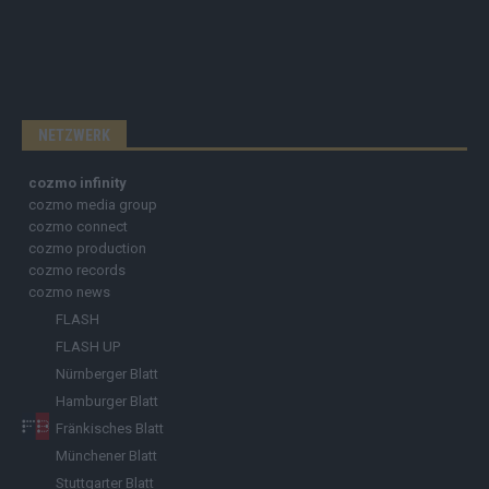
NETZWERK
cozmo infinity
cozmo media group
cozmo connect
cozmo production
cozmo records
cozmo news
FLASH
FLASH UP
Nürnberger Blatt
Hamburger Blatt
Fränkisches Blatt
Münchener Blatt
Stuttgarter Blatt