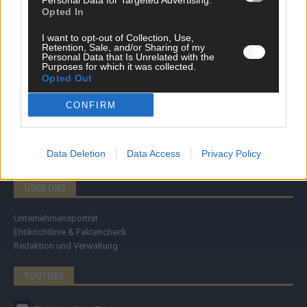
Personal Data for Targeted Advertising.
Specials
Opted In
Meinung
Streams & Storys
I want to opt-out of Collection, Use,
Eurovision
Retention, Sale, and/or Sharing of my
Personal Data that Is Unrelated with the
Purposes for which it was collected.
FLASH – DAS VIDEOPORTAL
Opted Out
CONFIRM
Data Deletion
Data Access
Privacy Policy
ÜBER UNS
Unternehmensporträt
Ehtikrichtlinie & Faktencheck
Redaktion und Verwaltung
YOUTUBE