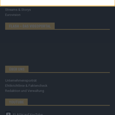
Meinung
Streams & Storys
Eurovision
FLASH – DAS VIDEOPORTAL
ÜBER UNS
Unternehmensporträt
Ehtikrichtlinie & Faktencheck
Redaktion und Verwaltung
YOUTUBE
FLASH
auf YouTube