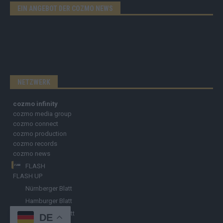
EIN ANGEBOT DER COZMO NEWS
NETZWERK
cozmo infinity
cozmo media group
cozmo connect
cozmo production
cozmo records
cozmo news
FLASH
FLASH UP
Nürnberger Blatt
Hamburger Blatt
Fränkisches Blatt
DE