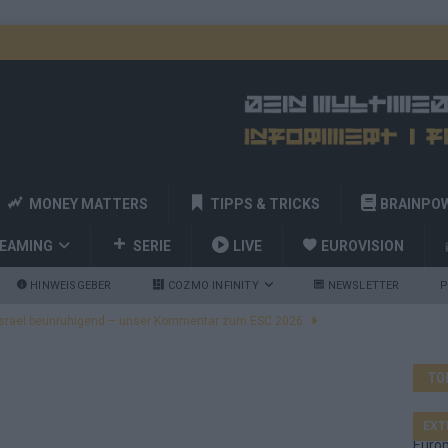
MONEY MATTERS
TIPPS & TRICKS
BRAINPO
REAMING
SERIE
LIVE
EUROVISION
HINWEISGEBER
COZMO INFINITY
NEWSLETTER
P
ulgarien jubelt, Israel sorgt für Diskussionen, Deutschland geht
TO
a und Billy Joel – das ESC-Finale wird eine Party
EUROVISION
 Startreihenfolge steht, Deutschland singt als Zweites!
EXT