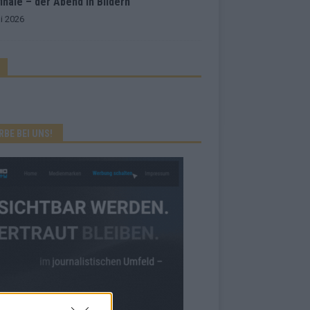
inale – der Abend in Bildern
i 2026
RBE BEI UNS!