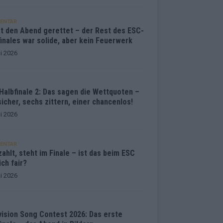
ENTAR
at den Abend gerettet – der Rest des ESC-
inales war solide, aber kein Feuerwerk
i 2026
Halbfinale 2: Das sagen die Wettquoten –
sicher, sechs zittern, einer chancenlos!
i 2026
ENTAR
ahlt, steht im Finale – ist das beim ESC
ich fair?
i 2026
vision Song Contest 2026: Das erste