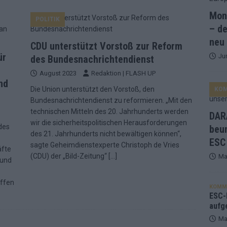
Mona
POLITIK
and Favorit, Australien aufgestiegen – alle 25 Acts im Kurzcheck
– de
neu
CDU unterstützt Vorstoß zur Reform
ür
Ju
ne Zahl zur Ikone wurde: 70 Jahre ESC-Wertungsgeschichte!
des Bundesnachrichtendienst
August 2023
Redaktion | FLASH UP
nd
Die Union unterstützt den Vorstoß, den
KO
ett – 26 Länder wollen den Sieg in Wien
EUROVISION
Bundesnachrichtendienst zu reformieren. „Mit den
t – der Rest des ESC-Halbfinales war solide, aber kein Feuerwerk
technischen Mitteln des 20. Jahrhunderts werden
DARA
wir die sicherheitspolitischen Herausforderungen
des
beu
des 21. Jahrhunderts nicht bewältigen können“,
ESC
gen die Wettquoten – vier sicher, sechs zittern, einer chancenlos!
sagte Geheimdienstexperte Christoph de Vries
äfte
(CDU) der „Bild-Zeitung“
[…]
Ma
 und
esternbrauerei – der Europa-Park 2026 macht vieles neu
EXTRA
offen
KOMM
 Israel beunruhigend – unser Kommentar zum ESC 2026
ESC-F
aufg
Ma