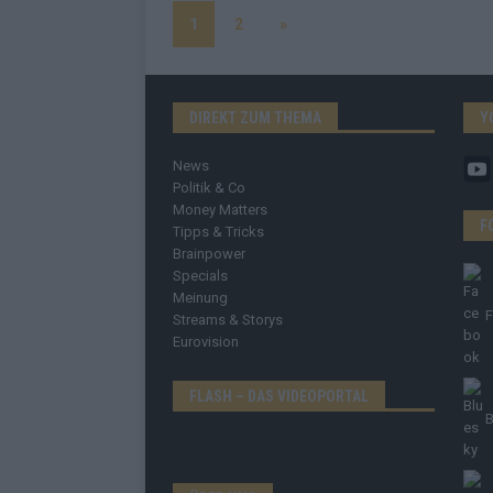
1
2
»
DIREKT ZUM THEMA
Y
News
Politik & Co
Money Matters
F
Tipps & Tricks
Brainpower
Specials
Meinung
Streams & Storys
Eurovision
FLASH – DAS VIDEOPORTAL
B