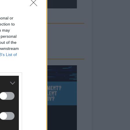
sonal or
ECK UNS AUF FACEBOOK
ection to
ou may
 personal
out of the
 downstream
B’s List of