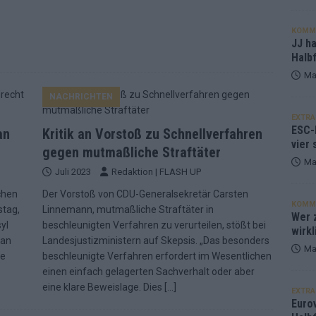
KOMM
JJ h
Halbf
Ma
NACHRICHTEN
EXTRA
ESC-
an
Kritik an Vorstoß zu Schnellverfahren
vier 
gegen mutmaßliche Straftäter
Ma
Juli 2023
Redaktion | FLASH UP
chen
Der Vorstoß von CDU-Generalsekretär Carsten
KOMM
stag,
Linnemann, mutmaßliche Straftäter in
Wer z
yl
beschleunigten Verfahren zu verurteilen, stößt bei
wirkl
 an
Landesjustizministern auf Skepsis. „Das besonders
Ma
de
beschleunigte Verfahren erfordert im Wesentlichen
einen einfach gelagerten Sachverhalt oder aber
eine klare Beweislage. Dies
[…]
EXTRA
Euro