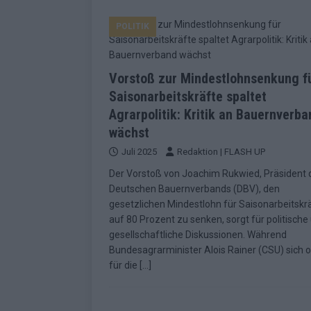
EUROVISION
POLITIK
[ Mai 2026 ]
ESC-Finale morgen: Finnl
KOMMENTAR
Vorstoß zur Mindestlohnsenkung f
[ Mai 2026 ]
„Douze Points“ – wie ei
Saisonarbeitskräfte spaltet
EUROVISION
Agrarpolitik: Kritik an Bauernverba
[ Mai 2026 ]
Das ESC-Finale ist kompl
wächst
[ Mai 2026 ]
JJ hat den Abend gerette
Juli 2025
Redaktion | FLASH UP
KOMMENTAR
Der Vorstoß von Joachim Rukwied, Präsident 
Deutschen Bauernverbands (DBV), den
[ Mai 2026 ]
ESC-Halbfinale 2: Das sa
gesetzlichen Mindestlohn für Saisonarbeitskr
auf 80 Prozent zu senken, sorgt für politische
EXTRA
gesellschaftliche Diskussionen. Während
[ Juni 2026 ]
Monaco, Sallys Café, W
Bundesagrarminister Alois Rainer (CSU) sich 
für die
[…]
[ Mai 2026 ]
DARA gewinnt verdient,
KOMMENTAR