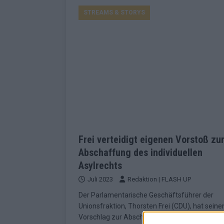
STREAMS & STORYS
Frei verteidigt eigenen Vorstoß zu
Abschaffung des individuellen
Asylrechts
Juli 2023
Redaktion | FLASH UP
Der Parlamentarische Geschäftsführer der
Unionsfraktion, Thorsten Frei (CDU), hat seine
Vorschlag zur Abschaffung des individuellen