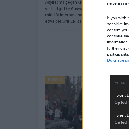
Asylrechts gegen Kritik aus den Ampelparteie
cozmo ne
verteidigt. Die Auswahl Schutzbedürftiger mü
mithilfe internationaler Institutionen geschehe
If you wish 
etwa des UNHCR, sagte Frei
[…]
sensitive in
confirm you
continue se
information 
further disc
participants
Downstream 
POLITIK
Persona
I want t
Opted 
I want t
Opted 