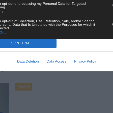
to opt-out of processing my Personal Data for Targeted
Völkerrechtsreform: Überparteiliche
ing.
Unterstützung für Baerbocks Vorstoß
In
Juli 2023
Redaktion | FLASH UP
egen
o opt-out of Collection, Use, Retention, Sale, and/or Sharing
ersonal Data that Is Unrelated with the Purposes for which it
Außenministerin Annalena Baerbock (Grüne) erhält
lected.
Out
für ihren Vorstoß einer Völkerrechtsreform zur
Strafbarkeit von Angriffskriegen
CONFIRM
parteiübergreifende Zustimmung. „Bislang ist der
rsten
Straftatbestand des Verbrechens der Aggression
beim Internationalen Strafgerichtshof nicht
erfasst“, sagte CDU-Außenpolitiker Roderich
Data Deletion
Data Access
Privacy Policy
ist
Kiesewetter dem „Redaktionsnetzwerk
[…]
…]
POLITIK