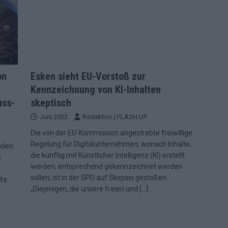
on
Esken sieht EU-Vorstoß zur
Kennzeichnung von KI-Inhalten
uss-
skeptisch
Juni 2023
Redaktion | FLASH UP
Die von der EU-Kommission angestrebte freiwillige
Regelung für Digitalunternehmen, wonach Inhalte,
nden
die künftig mit Künstlicher Intelligenz (KI) erstellt
s
werden, entsprechend gekennzeichnet werden
sollen, ist in der SPD auf Skepsis gestoßen.
rfe
„Diejenigen, die unsere freien und
[…]