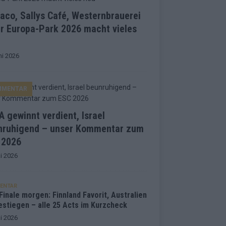
co, Sallys Café, Westernbrauerei
r Europa-Park 2026 macht vieles
ni 2026
MMENTAR
 gewinnt verdient, Israel
nruhigend – unser Kommentar zum
 2026
i 2026
ENTAR
inale morgen: Finnland Favorit, Australien
estiegen – alle 25 Acts im Kurzcheck
i 2026