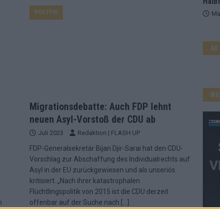
Halbf
POLITIK
Ma
AD
WE
Migrationsdebatte: Auch FDP lehnt
neuen Asyl-Vorstoß der CDU ab
Juli 2023
Redaktion | FLASH UP
r
FDP-Generalsekretär Bijan Djir-Sarai hat den CDU-
Vorschlag zur Abschaffung des Individualrechts auf
Asyl in der EU zurückgewiesen und als unseriös
kritisiert. „Nach ihrer katastrophalen
Flüchtlingspolitik von 2015 ist die CDU derzeit
n
offenbar auf der Suche nach
[…]