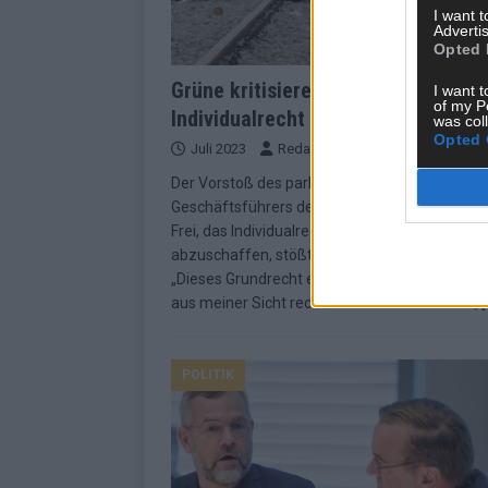
I want 
Advertis
Opted 
Grüne kritisieren Unionsvorstoß g
I want t
of my P
Individualrecht auf Asyl
was col
Opted 
Juli 2023
Redaktion | FLASH UP
Der Vorstoß des parlamentarischen
Geschäftsführers der CDU/CSU-Fraktion, Tho
Frei, das Individualrecht auf Asyl in der EU
abzuschaffen, stößt bei den Grünen auf Kritik.
„Dieses Grundrecht einfach wegzugeben, das 
aus meiner Sicht rechtlich hoch zweifelhaft“,
[
POLITIK