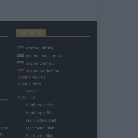
NETZWERK
cozmo infinity
cozmo media group
cozmo connect
cozmo production
cozmo records
cozmo news
FLASH
FLASH UP
Nürnberger Blatt
Hamburger Blatt
Fränkisches Blatt
Deine
Münchener Blatt
st.
Stuttgarter Blatt