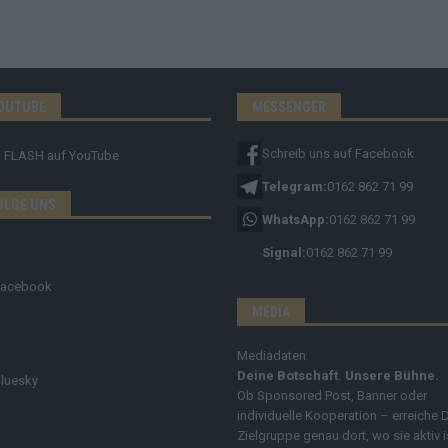
OUTUBE
MESSENGER
Schreib uns auf Facebook
FLASH
auf YouTube
Telegram:
0162 862 71 99
OLGE UNS
WhatsApp:
0162 862 71 99
Signal:
0162 862 71 99
Facebook
MEDIA
Mediadaten
Deine Botschaft. Unsere Bühne.
luesky
Ob Sponsored Post, Banner oder
individuelle Kooperation – erreiche 
Zielgruppe genau dort, wo sie aktiv i