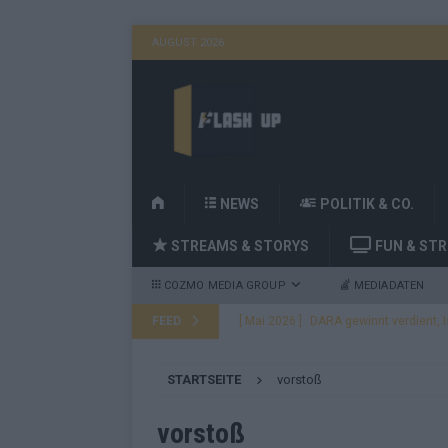
AUGUST 2026
H
NEWS
POLITIK & CO.
O
STREAMS & STORYS
FUN & ST
M
E
COZMO MEDIA GROUP
MEDIADATEN
FEED
[ Mai 2026 ]
DARA gewinnt den ESC – B
fast leer aus
EUROVISION
STARTSEITE
vorstoß
[ Mai 2026 ]
JJ, Lordi, Verka Serduchk
[ Mai 2026 ]
ESC-Finale heute Abend –
vorstoß