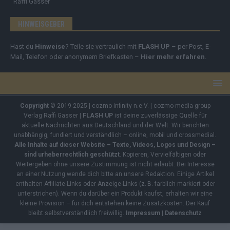
Raffi Gasser
HINWEISGEBER
Hast du
Hinweise
? Teile sie vertraulich mit
FLASH UP
– per Post, E-
Mail, Telefon oder anonymem Briefkasten –
Hier mehr erfahren
.
Copyright
© 2019-2025 | cozmo infinity n.e.V. | cozmo media group
Verlag Raffi Gasser |
FLASH UP
ist deine zuverlässige Quelle für
aktuelle Nachrichten aus Deutschland und der Welt. Wir berichten
unabhängig, fundiert und verständlich – online, mobil und crossmedial.
Alle Inhalte auf dieser Website – Texte, Videos, Logos und Design –
sind urheberrechtlich geschützt
. Kopieren, Vervielfältigen oder
Weitergeben ohne unsere Zustimmung ist nicht erlaubt. Bei Interesse
an einer Nutzung wende dich bitte an unsere Redaktion. Einige Artikel
enthalten Affiliate-Links oder Anzeige-Links (z. B. farblich markiert oder
unterstrichen). Wenn du darüber ein Produkt kaufst, erhalten wir eine
kleine Provision – für dich entstehen keine Zusatzkosten. Der Kauf
bleibt selbstverständlich freiwillig.
Impressum
|
Datenschutz