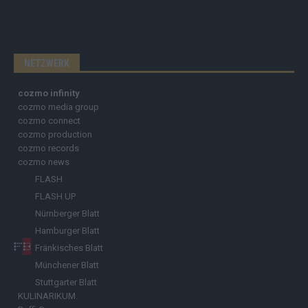
NETZWERK
cozmo infinity
cozmo media group
cozmo connect
cozmo production
cozmo records
cozmo news
FLASH
FLASH UP
Nürnberger Blatt
Hamburger Blatt
Fränkisches Blatt
Münchener Blatt
Stuttgarter Blatt
KULINARIKUM.