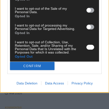
I want to opt-out of the Sale of my
Personal Data.
Opted In
I want to opt-out of processing my
Personal Data for Targeted Advertising.
Opted In
Monaco, Sallys Café, Westernbrauerei – der
I want to opt-out of Collection, Use,
Europa-Park 2026 macht vieles neu
Retention, Sale, and/or Sharing of my
Personal Data that Is Unrelated with the
Juni 2026
Purposes for which it was collected.
Opted Out
CONFIRM
KOMMENTAR
DARA gewinnt verdient, Israel beunruhigend –
Data Deletion
Data Access
Privacy Policy
unser Kommentar zum ESC 2026
Mai 2026
KOMMENTAR