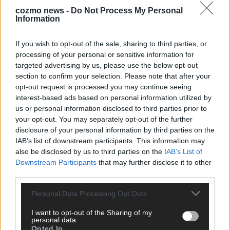
cozmo news -
Do Not Process My Personal
Information
Über Redaktion | FLASH UP
22529 Artikel
Hier schreiben, posten und kuratieren unsere Redakteur alles,
If you wish to opt-out of the sale, sharing to third parties, or
was euch wirklich interessiert! Wir sind das Team hinter den
processing of your personal or sensitive information for
News, Storys und Videos, die ihr auf FLASH UP seht. Ob
targeted advertising by us, please use the below opt-out
brandheiße Nachrichten, coole Tipps, spannende Hintergründe
section to confirm your selection. Please note that after your
oder crazy Trends – wir checken alles für euch, filtern das
opt-out request is processed you may continue seeing
Wichtigste raus und bringen’s auf den Punkt.
interest-based ads based on personal information utilized by
us or personal information disclosed to third parties prior to
your opt-out. You may separately opt-out of the further
disclosure of your personal information by third parties on the
IAB’s list of downstream participants. This information may
also be disclosed by us to third parties on the
IAB’s List of
Downstream Participants
that may further disclose it to other
TOP STORIES
third parties.
EXTRA
Personal Data Processing Opt Outs
I want to opt-out of the Sharing of my
personal data.
Opted In