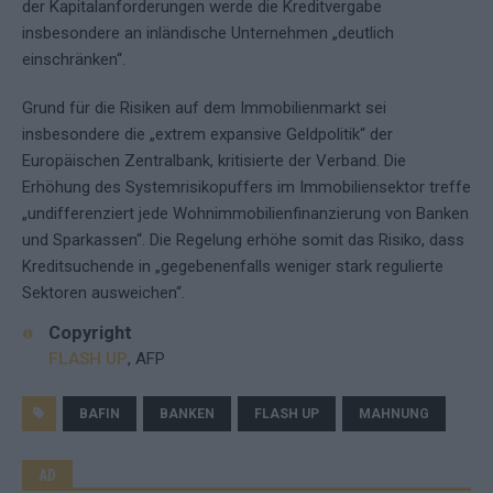
der Kapitalanforderungen werde die Kreditvergabe
insbesondere an inländische Unternehmen „deutlich
einschränken“.
Grund für die Risiken auf dem Immobilienmarkt sei
insbesondere die „extrem expansive Geldpolitik“ der
Europäischen Zentralbank, kritisierte der Verband. Die
Erhöhung des Systemrisikopuffers im Immobiliensektor treffe
„undifferenziert jede Wohnimmobilienfinanzierung von Banken
und Sparkassen“. Die Regelung erhöhe somit das Risiko, dass
Kreditsuchende in „gegebenenfalls weniger stark regulierte
Sektoren ausweichen“.
Copyright
FLASH UP
, AFP
BAFIN
BANKEN
FLASH UP
MAHNUNG
AD