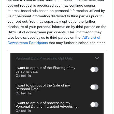
section to confirm your selection. Please note that after your
Europa-Park 2026 macht vieles neu
opt-out request is processed you may continue seeing
Juni 2026
interest-based ads based on personal information utilized by
us or personal information disclosed to third parties prior to
your opt-out. You may separately opt-out of the further
KOMMENTAR
disclosure of your personal information by third parties on the
IAB’s list of downstream participants. This information may
also be disclosed by us to third parties on the
IAB’s List of
DARA gewinnt verdient, Israel beunruhigend –
Downstream Participants
that may further disclose it to other
unser Kommentar zum ESC 2026
third parties.
Mai 2026
Personal Data Processing Opt Outs
I want to opt-out of the Sharing of my
KOMMENTAR
personal data.
ESC-Finale morgen: Finnland Favorit, Australien
Opted In
aufgestiegen – alle 25 Acts im Kurzcheck
Mai 2026
I want to opt-out of the Sale of my
Personal Data.
Opted In
KOMMENTAR
I want to opt-out of processing my
JJ hat den Abend gerettet – der Rest des ESC-Halbfinales
Personal Data for Targeted Advertising.
war solide, aber kein Feuerwerk
Opted In