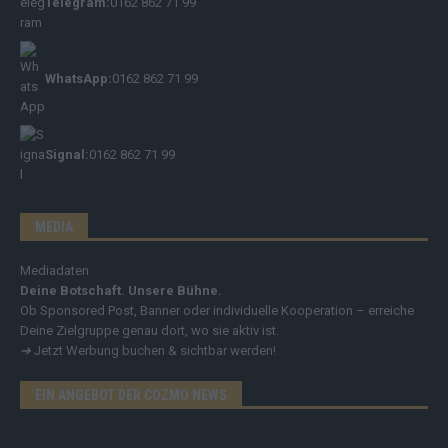
Telegram:
0162 862 71 99
WhatsApp:
0162 862 71 99
Signal:
0162 862 71 99
MEDIA
Mediadaten
Deine Botschaft. Unsere Bühne.
Ob Sponsored Post, Banner oder individuelle Kooperation – erreiche
Deine Zielgruppe genau dort, wo sie aktiv ist.
➔
Jetzt Werbung buchen & sichtbar werden!
EIN ANGEBOT DER COZMO NEWS