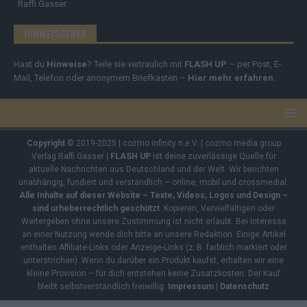
Raffi Gasser
HINWEISGEBER
Hast du
Hinweise
? Teile sie vertraulich mit
FLASH UP
– per Post, E-
Mail, Telefon oder anonymem Briefkasten –
Hier mehr erfahren
.
Copyright
© 2019-2025 | cozmo infinity n.e.V. | cozmo media group
Verlag Raffi Gasser |
FLASH UP
ist deine zuverlässige Quelle für
aktuelle Nachrichten aus Deutschland und der Welt. Wir berichten
unabhängig, fundiert und verständlich – online, mobil und crossmedial.
Alle Inhalte auf dieser Website – Texte, Videos, Logos und Design –
sind urheberrechtlich geschützt
. Kopieren, Vervielfältigen oder
Weitergeben ohne unsere Zustimmung ist nicht erlaubt. Bei Interesse
an einer Nutzung wende dich bitte an unsere Redaktion. Einige Artikel
enthalten Affiliate-Links oder Anzeige-Links (z. B. farblich markiert oder
unterstrichen). Wenn du darüber ein Produkt kaufst, erhalten wir eine
kleine Provision – für dich entstehen keine Zusatzkosten. Der Kauf
bleibt selbstverständlich freiwillig.
Impressum
|
Datenschutz