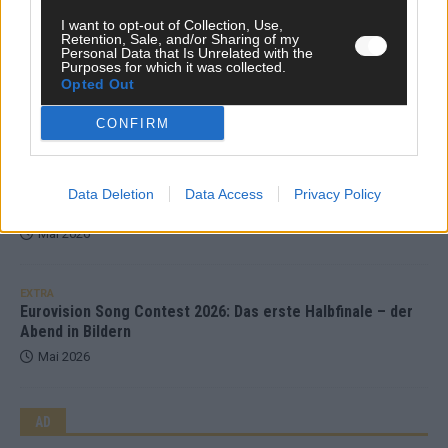
Mai 2026
I want to opt-out of Collection, Use,
Retention, Sale, and/or Sharing of my
Personal Data that Is Unrelated with the
Purposes for which it was collected.
EXTRA
Opted Out
ESC-Halbfinale 2: Das sagen die Wettquoten – vier sicher,
sechs zittern, einer chancenlos!
CONFIRM
Mai 2026
KOMMENTAR
Data Deletion
Data Access
Privacy Policy
Wer zahlt, steht im Finale – ist das beim ESC wirklich fair?
Mai 2026
EXTRA
Eurovision Song Contest 2026: Das erste Halbfinale – der
Abend in Bildern
Mai 2026
AD