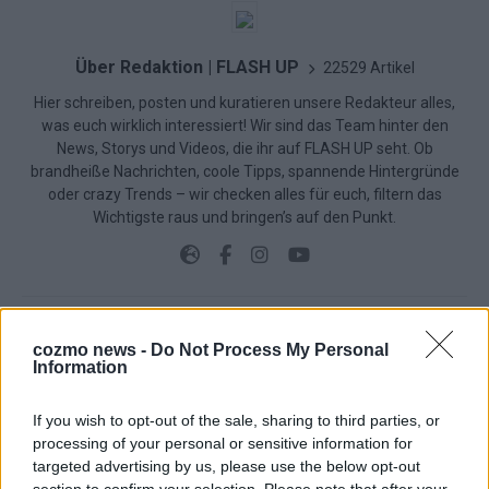
Über Redaktion | FLASH UP
22529 Artikel
Hier schreiben, posten und kuratieren unsere Redakteur alles,
was euch wirklich interessiert! Wir sind das Team hinter den
News, Storys und Videos, die ihr auf FLASH UP seht. Ob
brandheiße Nachrichten, coole Tipps, spannende Hintergründe
oder crazy Trends – wir checken alles für euch, filtern das
Wichtigste raus und bringen’s auf den Punkt.
cozmo news -
Do Not Process My Personal
TOP STORIES
Information
EXTRA
If you wish to opt-out of the sale, sharing to third parties, or
processing of your personal or sensitive information for
targeted advertising by us, please use the below opt-out
Monaco, Sallys Café, Westernbrauerei – der