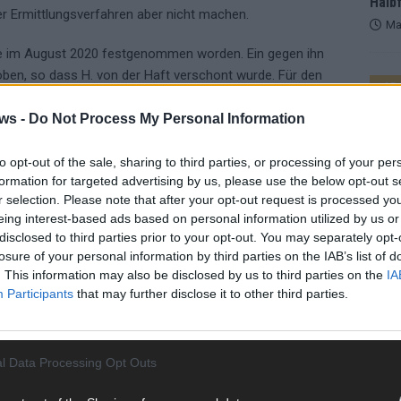
Halbf
rer Ermittlungsverfahren aber nicht machen.
Ma
ise im August 2020 festgenommen worden. Ein gegen ihn
ben, so dass H. von der Haft verschont wurde. Für den
AD
richts sind bis Ende Januar insgesamt sechs
ws -
Do Not Process My Personal Information
to opt-out of the sale, sharing to third parties, or processing of your per
formation for targeted advertising by us, please use the below opt-out s
r selection. Please note that after your opt-out request is processed y
IZ
TALIBAN
eing interest-based ads based on personal information utilized by us or
disclosed to third parties prior to your opt-out. You may separately opt-
losure of your personal information by third parties on the IAB’s list of
. This information may also be disclosed by us to third parties on the
IA
Participants
that may further disclose it to other third parties.
l Data Processing Opt Outs
WE