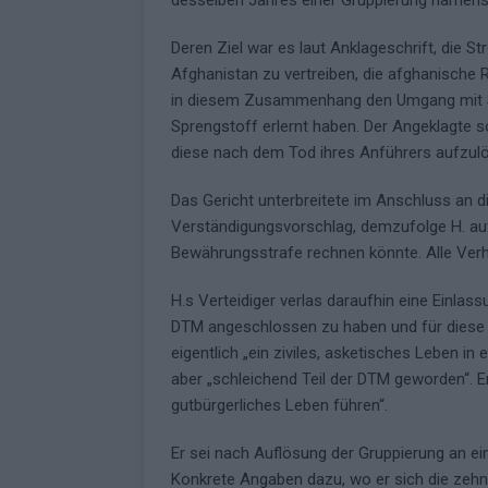
desselben Jahres einer Gruppierung namens
Deren Ziel war es laut Anklageschrift, die St
Afghanistan zu vertreiben, die afghanische R
in diesem Zusammenhang den Umgang mit S
Sprengstoff erlernt haben. Der Angeklagte s
diese nach dem Tod ihres Anführers aufzul
Das Gericht unterbreitete im Anschluss an d
Verständigungsvorschlag, demzufolge H. auf
Bewährungsstrafe rechnen könnte. Alle Ver
H.s Verteidiger verlas daraufhin eine Einlass
DTM angeschlossen zu haben und für diese t
eigentlich „ein ziviles, asketisches Leben i
aber „schleichend Teil der DTM geworden“. Er
gutbürgerliches Leben führen“.
Er sei nach Auflösung der Gruppierung an ein
Konkrete Angaben dazu, wo er sich die zehn