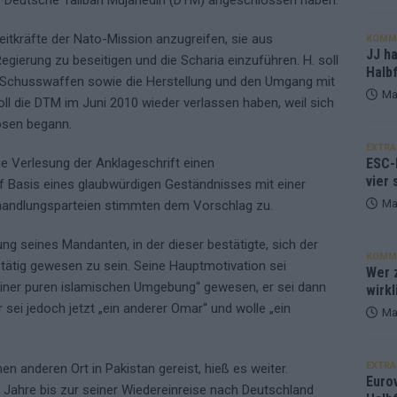
 Deutsche Taliban Mujahedin (DTM) angeschlossen haben.
reitkräfte der Nato-Mission anzugreifen, sie aus
KOMM
JJ h
egierung zu beseitigen und die Scharia einzuführen. H. soll
Halbf
chusswaffen sowie die Herstellung und den Umgang mit
Ma
oll die DTM im Juni 2010 wieder verlassen haben, weil sich
ösen begann.
EXTRA
ESC-
ie Verlesung der Anklageschrift einen
vier 
 Basis eines glaubwürdigen Geständnisses mit einer
Ma
handlungsparteien stimmten dem Vorschlag zu.
ung seines Mandanten, in der dieser bestätigte, sich der
KOMM
ätig gewesen zu sein. Seine Hauptmotivation sei
Wer z
n einer puren islamischen Umgebung“ gewesen, er sei dann
wirkl
 sei jedoch jetzt „ein anderer Omar“ und wolle „ein
Ma
EXTRA
en anderen Ort in Pakistan gereist, hieß es weiter.
Euro
 Jahre bis zur seiner Wiedereinreise nach Deutschland