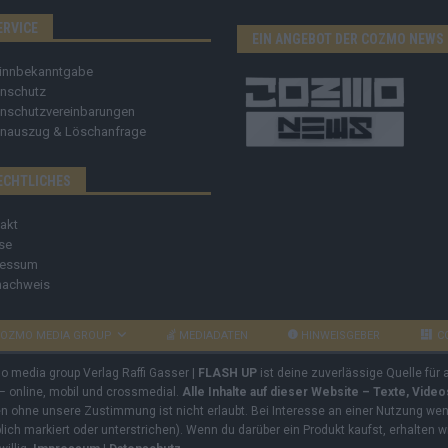
ERVICE
EIN ANGEBOT DER COZMO NEWS
innbekanntgabe
nschutz
nschutzvereinbarungen
nauszug & Löschanfrage
ECHTLICHES
akt
se
ressum
nachweis
OZMO MEDIA GROUP
MEDIADATEN
HINWEISGEBER
C
mo media group Verlag Raffi Gasser |
FLASH UP
ist deine zuverlässige Quelle für
 – online, mobil und crossmedial.
Alle Inhalte auf dieser Website – Texte, Vide
ben ohne unsere Zustimmung ist nicht erlaubt. Bei Interesse an einer Nutzung wend
rblich markiert oder unterstrichen). Wenn du darüber ein Produkt kaufst, erhalten w