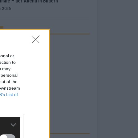
inale – der Abend in Bildern
i 2026
sonal or
ection to
ou may
 personal
out of the
 downstream
B’s List of
RBE BEI UNS!