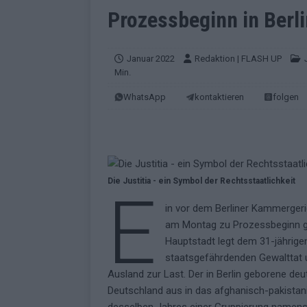
EUROVISION
Prozessbeginn in Berl
[ Mai 2026 ]
ESC-Finale morgen: Finnl
KOMMENTAR
Januar 2022
Redaktion | FLASH UP
Min.
[ Mai 2026 ]
„Douze Points“ – wie ei
WhatsApp
kontaktieren
folgen
EUROVISION
[ Mai 2026 ]
Das ESC-Finale ist kompl
[ Mai 2026 ]
JJ hat den Abend gerette
KOMMENTAR
Die Justitia - ein Symbol der Rechtsstaatlichkeit
E
[ Mai 2026 ]
ESC-Halbfinale 2: Das sa
in vor dem Berliner Kammergeri
EXTRA
am Montag zu Prozessbeginn ge
[ Juni 2026 ]
Monaco, Sallys Café, W
Hauptstadt legt dem 31-jährige
staatsgefährdenden Gewalttat un
[ Mai 2026 ]
DARA gewinnt verdient,
Ausland zur Last. Der in Berlin geborene de
KOMMENTAR
Deutschland aus in das afghanisch-pakistani