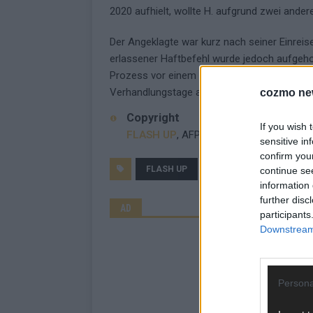
2020 aufhielt, wollte H. aufgrund zwei ande
Der Angeklagte war kurz nach seiner Einre
erlassener Haftbefehl wurde jedoch aufgeho
Prozess vor einem Strafsenat des Kammerge
Verhandlungstage angesetzt.
cozmo ne
Copyright
If you wish 
FLASH UP
, AFP
sensitive in
confirm you
FLASH UP
GESTÄNDNIS
JUST
continue se
information 
further disc
AD
participants
Downstream 
Persona