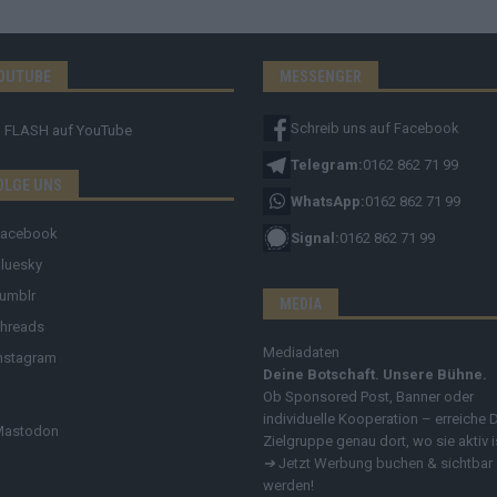
OUTUBE
MESSENGER
Schreib uns auf Facebook
FLASH
auf YouTube
Telegram:
0162 862 71 99
OLGE UNS
WhatsApp:
0162 862 71 99
Facebook
Signal:
0162 862 71 99
luesky
umblr
MEDIA
hreads
Mediadaten
nstagram
Deine Botschaft. Unsere Bühne.
Ob Sponsored Post, Banner oder
individuelle Kooperation – erreiche 
Mastodon
Zielgruppe genau dort, wo sie aktiv i
➔
Jetzt Werbung buchen & sichtbar
werden!