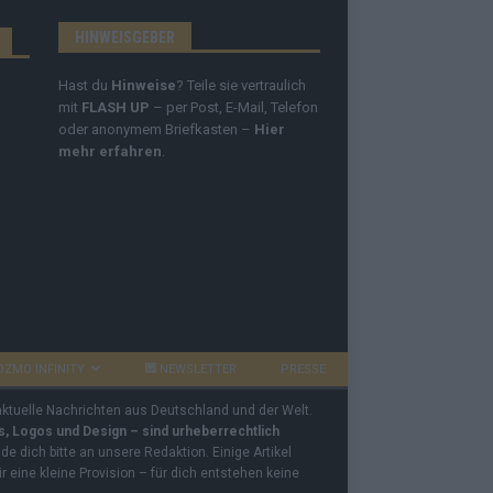
HINWEISGEBER
Hast du
Hinweise
? Teile sie vertraulich
mit
FLASH UP
– per Post, E-Mail, Telefon
oder anonymem Briefkasten –
Hier
mehr erfahren
.
OZMO INFINITY
NEWSLETTER
PRESSE
 aktuelle Nachrichten aus Deutschland und der Welt.
os, Logos und Design – sind urheberrechtlich
e dich bitte an unsere Redaktion. Einige Artikel
ir eine kleine Provision – für dich entstehen keine