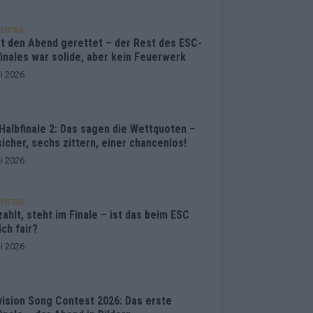
ENTAR
at den Abend gerettet – der Rest des ESC-
inales war solide, aber kein Feuerwerk
i 2026
Halbfinale 2: Das sagen die Wettquoten –
sicher, sechs zittern, einer chancenlos!
i 2026
ENTAR
ahlt, steht im Finale – ist das beim ESC
ich fair?
i 2026
vision Song Contest 2026: Das erste