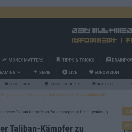
MONEY MATTERS
TIPPS & TRICKS
BRAINPO
REAMING
SERIE
LIVE
EUROVISION
HINWEISGEBER
COZMO INFINITY
NEWSLETTER
P
ulgarien jubelt, Israel sorgt für Diskussionen, Deutschland geht
TO
eutscher Taliban-Kämpfer zu Prozessbeginn in Berlin geständig
a und Billy Joel – das ESC-Finale wird eine Party
EUROVISION
 Startreihenfolge steht, Deutschland singt als Zweites!
er Taliban-Kämpfer zu
EXT