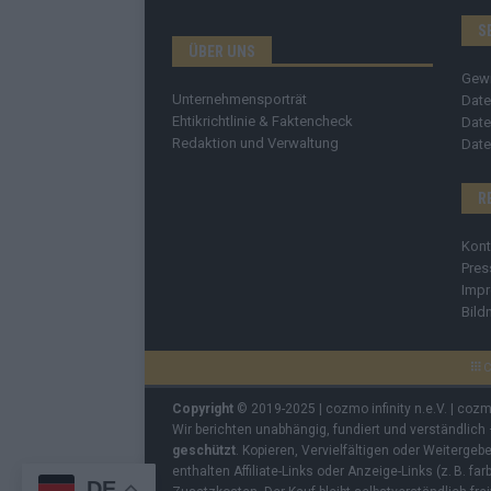
S
ÜBER UNS
Gew
Unternehmensporträt
Date
Ehtikrichtlinie & Faktencheck
Date
Redaktion und Verwaltung
Date
R
Kont
Pres
Imp
Bild
C
Copyright
© 2019-2025 | cozmo infinity n.e.V. | coz
Wir berichten unabhängig, fundiert und verständlich
geschützt
. Kopieren, Vervielfältigen oder Weiterge
enthalten Affiliate-Links oder Anzeige-Links (z. B. fa
DE