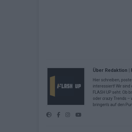
Über Redaktion |
Hier schreiben, poste
interessiert! Wir sin
FLASH UP seht. Ob b
oder crazy Trends – w
bringen’s auf den Pun