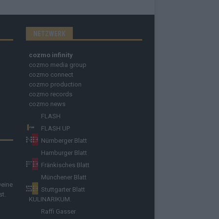
NETZWERK
cozmo infinity
cozmo media group
cozmo connect
cozmo production
cozmo records
cozmo news
FLASH
FLASH UP
Nürnberger Blatt
Hamburger Blatt
Fränkisches Blatt
Münchener Blatt
Deine
Stuttgarter Blatt
st.
KULINARIKUM.
Raffi Gasser