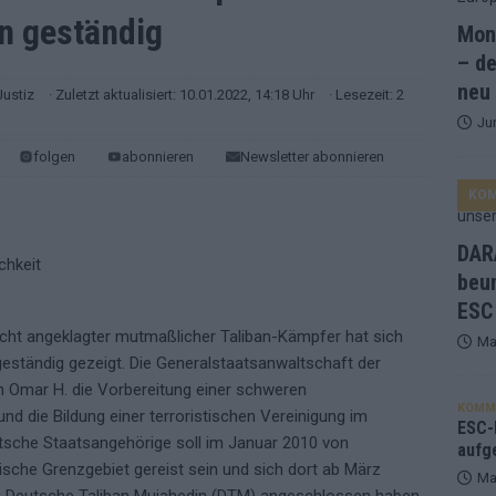
in geständig
Mona
and Favorit, Australien aufgestiegen – alle 25 Acts im Kurzcheck
– de
neu
Justiz
· Zuletzt aktualisiert: 10.01.2022, 14:18 Uhr
· Lesezeit: 2
Ju
ne Zahl zur Ikone wurde: 70 Jahre ESC-Wertungsgeschichte!
folgen
abonnieren
Newsletter abonnieren
KO
ett – 26 Länder wollen den Sieg in Wien
EUROVISION
t – der Rest des ESC-Halbfinales war solide, aber kein Feuerwerk
DARA
beu
ESC
gen die Wettquoten – vier sicher, sechs zittern, einer chancenlos!
cht angeklagter mutmaßlicher Taliban-Kämpfer hat sich
Ma
ständig gezeigt. Die Generalstaatsanwaltschaft der
esternbrauerei – der Europa-Park 2026 macht vieles neu
EXTRA
n Omar H. die Vorbereitung einer schweren
KOMM
d die Bildung einer terroristischen Vereinigung im
 Israel beunruhigend – unser Kommentar zum ESC 2026
ESC-F
utsche Staatsangehörige soll im Januar 2010 von
aufg
sche Grenzgebiet gereist sein und sich dort ab März
Ma