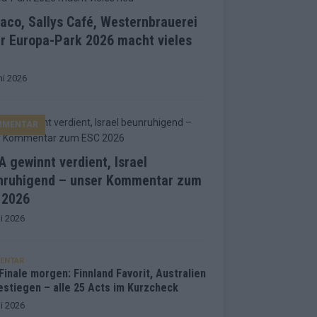
co, Sallys Café, Westernbrauerei
r Europa-Park 2026 macht vieles
ni 2026
MMENTAR
 gewinnt verdient, Israel
nruhigend – unser Kommentar zum
 2026
i 2026
ENTAR
inale morgen: Finnland Favorit, Australien
estiegen – alle 25 Acts im Kurzcheck
i 2026