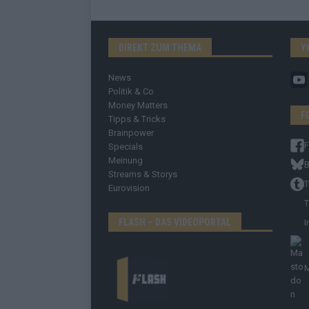
DIREKT ZUM THEMA
Y
News
Politik & Co
Money Matters
F
Tipps & Tricks
Brainpower
Specials
Meinung
B
Streams & Storys
T
Eurovision
T
FLASH – DAS VIDEOPORTAL
I