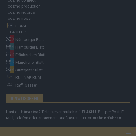
cozmo connect
cozmo production
cozmo records
cozmo news
FLASH
FLASH UP
Nürnberger Blatt
Hamburger Blatt
Fränkisches Blatt
Münchener Blatt
Stuttgarter Blatt
KULINARIKUM.
Raffi Gasser
HINWEISGEBER
Hast du
Hinweise
? Teile sie vertraulich mit
FLASH UP
– per Post, E-
Mail, Telefon oder anonymem Briefkasten –
Hier mehr erfahren
.