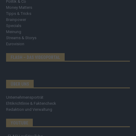
Politik & Co
Money Matters
Tipps & Tricks
Brainpower
Specials
Meinung
Streams & Storys
Eurovision
FLASH – DAS VIDEOPORTAL
ÜBER UNS
Unternehmensporträt
Ehtikrichtlinie & Faktencheck
Redaktion und Verwaltung
YOUTUBE