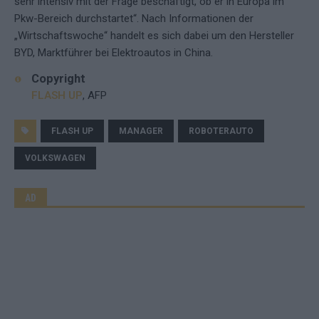
sehr intensiv mit der Frage beschäftigt, ob er in Europa im
Pkw-Bereich durchstartet“. Nach Informationen der
„Wirtschaftswoche“ handelt es sich dabei um den Hersteller
BYD, Marktführer bei Elektroautos in China.
Copyright
FLASH UP
, AFP
FLASH UP
MANAGER
ROBOTERAUTO
VOLKSWAGEN
AD