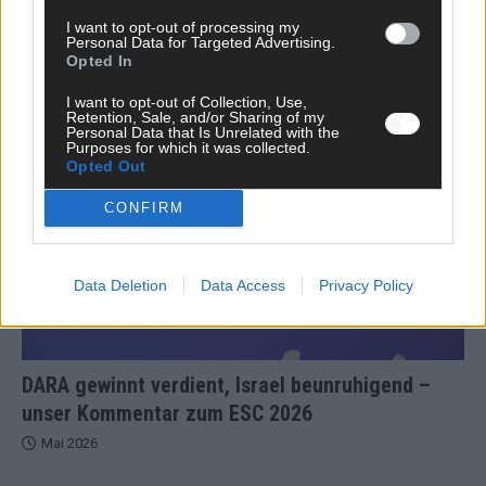
Europa-Park 2026 macht vieles neu
I want to opt-out of processing my
Personal Data for Targeted Advertising.
Juni 2026
Opted In
I want to opt-out of Collection, Use,
Retention, Sale, and/or Sharing of my
KOMMENTAR
Personal Data that Is Unrelated with the
Purposes for which it was collected.
Opted Out
CONFIRM
Data Deletion
Data Access
Privacy Policy
DARA gewinnt verdient, Israel beunruhigend –
unser Kommentar zum ESC 2026
Mai 2026