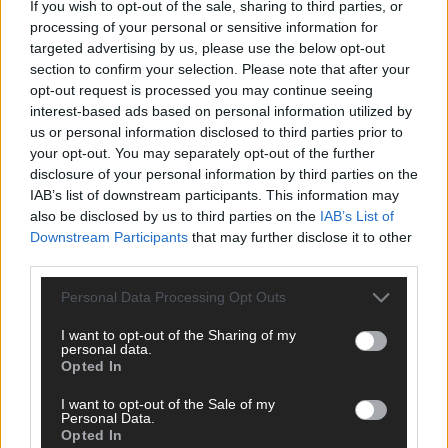
If you wish to opt-out of the sale, sharing to third parties, or
oder crazy Trends – wir checken alles für euch, filtern das
processing of your personal or sensitive information for
Wichtigste raus und bringen’s auf den Punkt.
targeted advertising by us, please use the below opt-out
section to confirm your selection. Please note that after your
opt-out request is processed you may continue seeing
interest-based ads based on personal information utilized by
us or personal information disclosed to third parties prior to
your opt-out. You may separately opt-out of the further
TOP STORIES
disclosure of your personal information by third parties on the
IAB’s list of downstream participants. This information may
EXTRA
also be disclosed by us to third parties on the
IAB’s List of
Downstream Participants
that may further disclose it to other
third parties.
Personal Data Processing Opt Outs
I want to opt-out of the Sharing of my
personal data.
Opted In
I want to opt-out of the Sale of my
Personal Data.
Opted In
Monaco, Sallys Café, Westernbrauerei – der