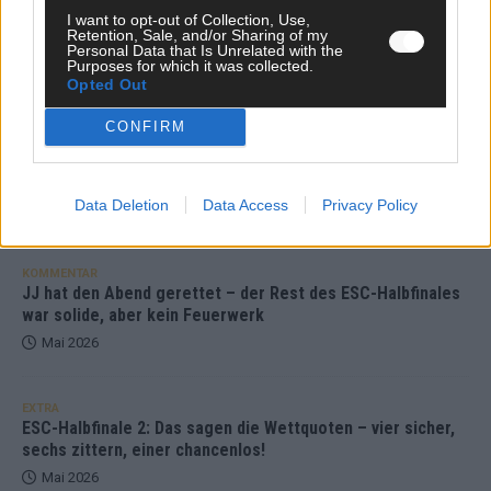
DARA gewinnt verdient, Israel beunruhigend –
I want to opt-out of Collection, Use,
Retention, Sale, and/or Sharing of my
unser Kommentar zum ESC 2026
Personal Data that Is Unrelated with the
Purposes for which it was collected.
Mai 2026
Opted Out
CONFIRM
KOMMENTAR
ESC-Finale morgen: Finnland Favorit, Australien
aufgestiegen – alle 25 Acts im Kurzcheck
Data Deletion
Data Access
Privacy Policy
Mai 2026
KOMMENTAR
JJ hat den Abend gerettet – der Rest des ESC-Halbfinales
war solide, aber kein Feuerwerk
Mai 2026
EXTRA
ESC-Halbfinale 2: Das sagen die Wettquoten – vier sicher,
sechs zittern, einer chancenlos!
Mai 2026