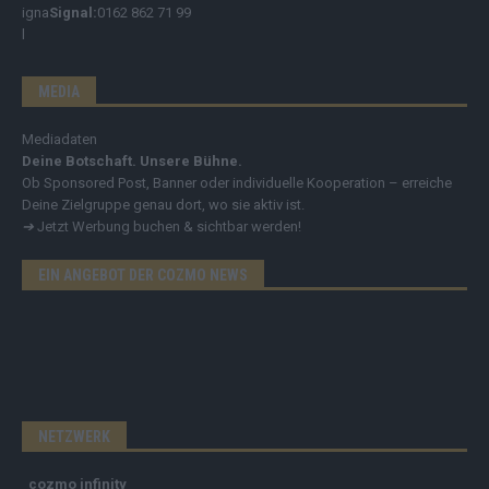
Signal:
0162 862 71 99
MEDIA
Mediadaten
Deine Botschaft. Unsere Bühne.
Ob Sponsored Post, Banner oder individuelle Kooperation – erreiche
Deine Zielgruppe genau dort, wo sie aktiv ist.
➔
Jetzt Werbung buchen & sichtbar werden!
EIN ANGEBOT DER COZMO NEWS
NETZWERK
cozmo infinity