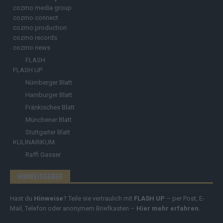
cozmo media group
cozmo connect
cozmo production
cozmo records
cozmo news
FLASH
FLASH UP
Nürnberger Blatt
Hamburger Blatt
Fränkisches Blatt
Münchener Blatt
Stuttgarter Blatt
KULINARIKUM.
Raffi Gasser
HINWEISGEBER
Hast du
Hinweise
? Teile sie vertraulich mit
FLASH UP
– per Post, E-
Mail, Telefon oder anonymem Briefkasten –
Hier mehr erfahren
.