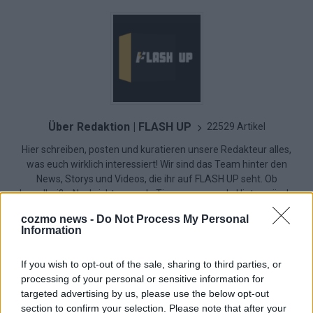
Über Redaktion | FLASH UP
22529 Artikel
Hier schreiben, posten und kuratieren unsere Redakteur alles,
was euch wirklich interessiert! Wir sind das Team hinter den
News, Storys und Videos, die ihr auf FLASH UP seht. Ob
brandheiße Nachrichten, coole Tipps, spannende Hintergründe
oder crazy Trends – wir checken alles für euch, filtern das
cozmo news -
Do Not Process My Personal
Wichtigste raus und bringen’s auf den Punkt.
Information
If you wish to opt-out of the sale, sharing to third parties, or
processing of your personal or sensitive information for
targeted advertising by us, please use the below opt-out
section to confirm your selection. Please note that after your