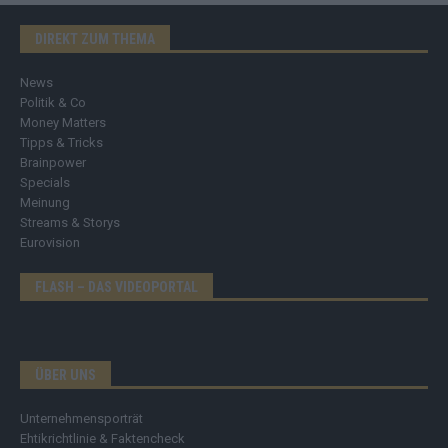
DIREKT ZUM THEMA
News
Politik & Co
Money Matters
Tipps & Tricks
Brainpower
Specials
Meinung
Streams & Storys
Eurovision
FLASH – DAS VIDEOPORTAL
ÜBER UNS
Unternehmensporträt
Ehtikrichtlinie & Faktencheck