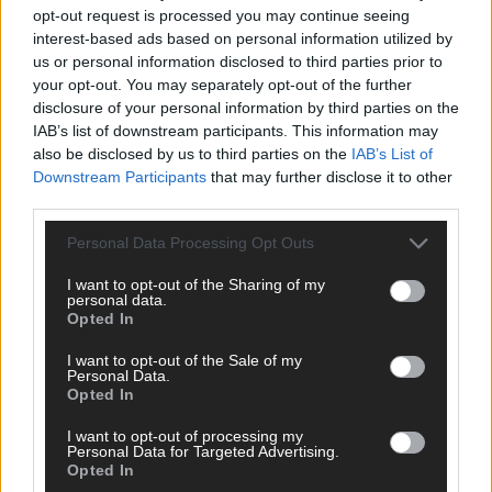
TOP STORIES
opt-out request is processed you may continue seeing
interest-based ads based on personal information utilized by
EXTRA
us or personal information disclosed to third parties prior to
your opt-out. You may separately opt-out of the further
disclosure of your personal information by third parties on the
IAB’s list of downstream participants. This information may
also be disclosed by us to third parties on the
IAB’s List of
Downstream Participants
that may further disclose it to other
third parties.
Personal Data Processing Opt Outs
I want to opt-out of the Sharing of my
personal data.
Monaco, Sallys Café, Westernbrauerei – der
Opted In
Europa-Park 2026 macht vieles neu
I want to opt-out of the Sale of my
Personal Data.
Juni 2026
Opted In
I want to opt-out of processing my
KOMMENTAR
Personal Data for Targeted Advertising.
Opted In