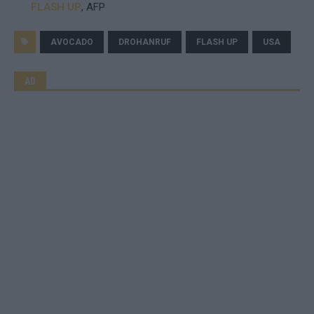
FLASH UP
, AFP
AVOCADO
DROHANRUF
FLASH UP
USA
AD