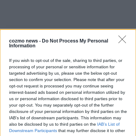
cozmo news -
Do Not Process My Personal
Information
Über Redaktion | FLASH UP
22529 Artikel
If you wish to opt-out of the sale, sharing to third parties, or
Hier schreiben, posten und kuratieren unsere Redakteur alles,
processing of your personal or sensitive information for
was euch wirklich interessiert! Wir sind das Team hinter den
targeted advertising by us, please use the below opt-out
News, Storys und Videos, die ihr auf FLASH UP seht. Ob
section to confirm your selection. Please note that after your
brandheiße Nachrichten, coole Tipps, spannende Hintergründe
opt-out request is processed you may continue seeing
oder crazy Trends – wir checken alles für euch, filtern das
interest-based ads based on personal information utilized by
Wichtigste raus und bringen’s auf den Punkt.
us or personal information disclosed to third parties prior to
your opt-out. You may separately opt-out of the further
disclosure of your personal information by third parties on the
IAB’s list of downstream participants. This information may
also be disclosed by us to third parties on the
IAB’s List of
Downstream Participants
that may further disclose it to other
TOP STORIES