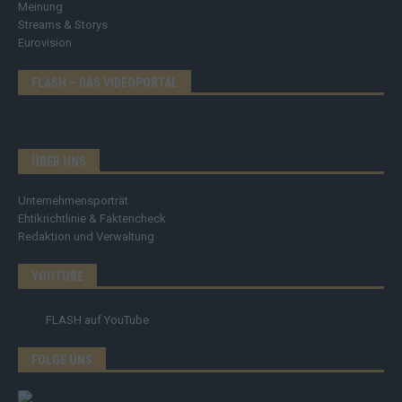
Meinung
Streams & Storys
Eurovision
FLASH – DAS VIDEOPORTAL
ÜBER UNS
Unternehmensporträt
Ehtikrichtlinie & Faktencheck
Redaktion und Verwaltung
YOUTUBE
FLASH
auf YouTube
FOLGE UNS