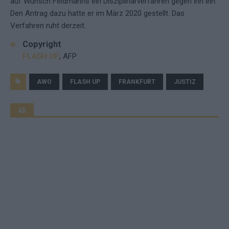
auf Wunsch Feldmanns ein Disziplinarverfahren gegen ihn ein.
Den Antrag dazu hatte er im März 2020 gestellt. Das
Verfahren ruht derzeit.
Copyright
FLASH UP
, AFP
AWO
FLASH UP
FRANKFURT
JUSTIZ
AD