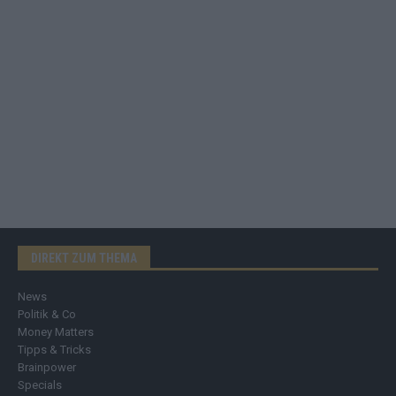
DIREKT ZUM THEMA
News
Politik & Co
Money Matters
Tipps & Tricks
Brainpower
Specials