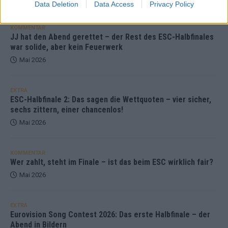
Data Deletion
Data Access
Privacy Policy
KOMMENTAR
JJ hat den Abend gerettet – der Rest des ESC-Halbfinales
war solide, aber kein Feuerwerk
Mai 2026
EXTRA
ESC-Halbfinale 2: Das sagen die Wettquoten – vier sicher,
sechs zittern, einer chancenlos!
Mai 2026
KOMMENTAR
Wer zahlt, steht im Finale – ist das beim ESC wirklich fair?
Mai 2026
EXTRA
Eurovision Song Contest 2026: Das erste Halbfinale – der
Abend in Bildern