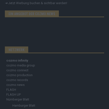
➔
Jetzt Werbung buchen & sichtbar werden!
EIN ANGEBOT DER COZMO NEWS
NETZWERK
cozmo infinity
cozmo media group
cozmo connect
cozmo production
cozmo records
cozmo news
FLASH
FLASH UP
Nürnberger Blatt
Hamburger Blatt