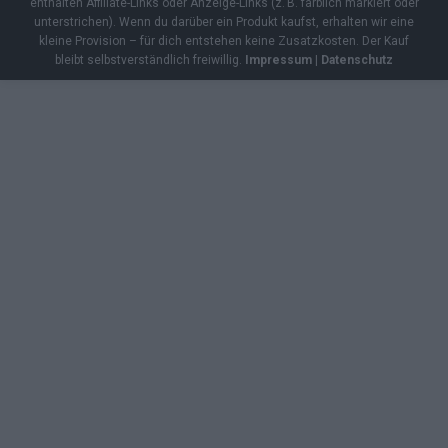
enthalten Affiliate-Links oder Anzeige-Links (z. B. farblich markiert oder
unterstrichen). Wenn du darüber ein Produkt kaufst, erhalten wir eine
kleine Provision – für dich entstehen keine Zusatzkosten. Der Kauf
bleibt selbstverständlich freiwillig.
Impressum
|
Datenschutz