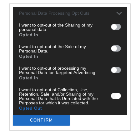
third parties.
Personal Data Processing Opt Outs
EXTRA
I want to opt-out of the Sharing of my
Monaco, Sallys Café, Westernbrauerei – der
personal data.
Opted In
Europa-Park 2026 macht vieles neu
Juni 2026
I want to opt-out of the Sale of my
Personal Data.
Opted In
KOMMENTAR
I want to opt-out of processing my
Personal Data for Targeted Advertising.
Opted In
DARA gewinnt verdient, Israel beunruhigend –
I want to opt-out of Collection, Use,
unser Kommentar zum ESC 2026
Retention, Sale, and/or Sharing of my
Personal Data that Is Unrelated with the
Mai 2026
Purposes for which it was collected.
Opted Out
KOMMENTAR
CONFIRM
ESC-Finale morgen: Finnland Favorit, Australien
aufgestiegen – alle 25 Acts im Kurzcheck
Mai 2026