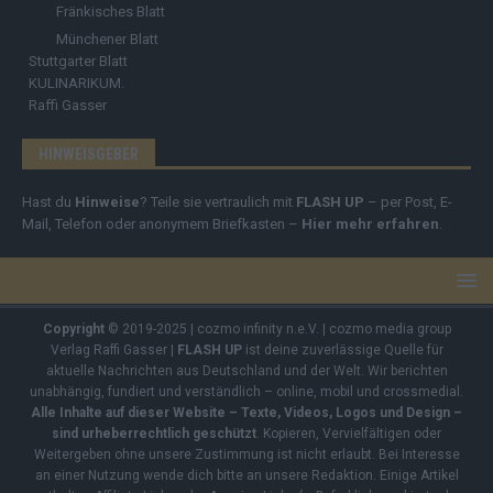
Fränkisches Blatt
Münchener Blatt
Stuttgarter Blatt
KULINARIKUM.
Raffi Gasser
HINWEISGEBER
Hast du
Hinweise
? Teile sie vertraulich mit
FLASH UP
– per Post, E-
Mail, Telefon oder anonymem Briefkasten –
Hier mehr erfahren
.
Copyright
© 2019-2025 | cozmo infinity n.e.V. | cozmo media group
Verlag Raffi Gasser |
FLASH UP
ist deine zuverlässige Quelle für
aktuelle Nachrichten aus Deutschland und der Welt. Wir berichten
unabhängig, fundiert und verständlich – online, mobil und crossmedial.
Alle Inhalte auf dieser Website – Texte, Videos, Logos und Design –
sind urheberrechtlich geschützt
. Kopieren, Vervielfältigen oder
Weitergeben ohne unsere Zustimmung ist nicht erlaubt. Bei Interesse
an einer Nutzung wende dich bitte an unsere Redaktion. Einige Artikel