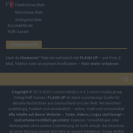
Fränkisches Blatt
Münchener Blatt
Stuttgarter Blatt
KULINARIKUM.
Raffi Gasser
HINWEISGEBER
Hast du
Hinweise
? Teile sie vertraulich mit
FLASH UP
– per Post, E-
Mail, Telefon oder anonymem Briefkasten –
Hier mehr erfahren
.
Copyright
© 2019-2025 | cozmo infinity n.e.V. | cozmo media group
Verlag Raffi Gasser |
FLASH UP
ist deine zuverlässige Quelle für
aktuelle Nachrichten aus Deutschland und der Welt. Wir berichten
unabhängig, fundiert und verständlich – online, mobil und crossmedial.
Alle Inhalte auf dieser Website – Texte, Videos, Logos und Design –
sind urheberrechtlich geschützt
. Kopieren, Vervielfältigen oder
Weitergeben ohne unsere Zustimmung ist nicht erlaubt. Bei Interesse
an einer Nutzung wende dich bitte an unsere Redaktion. Einige Artikel