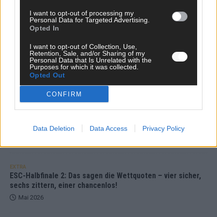
unser Kommentar zum ESC 2026
I want to opt-out of processing my
Mai 2026
Personal Data for Targeted Advertising.
Opted In
I want to opt-out of Collection, Use,
KOMMENTAR
Retention, Sale, and/or Sharing of my
ESC-Finale morgen: Finnland Favorit, Australien
Personal Data that Is Unrelated with the
aufgestiegen – alle 25 Acts im Kurzcheck
Purposes for which it was collected.
Opted Out
Mai 2026
CONFIRM
KOMMENTAR
JJ hat den Abend gerettet – der Rest des ESC-Halbfinales
war solide, aber kein Feuerwerk
Data Deletion
Data Access
Privacy Policy
Mai 2026
EXTRA
ESC-Halbfinale 2: Das sagen die Wettquoten – vier sicher,
sechs zittern, einer chancenlos!
Mai 2026