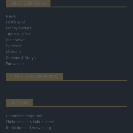
DIREKT ZUM THEMA
News
Politik & Co
Money Matters
Tipps & Tricks
Brainpower
Specials
Meinung
Streams & Storys
Eurovision
FLASH – DAS VIDEOPORTAL
ÜBER UNS
Unternehmensporträt
Ehtikrichtlinie & Faktencheck
Redaktion und Verwaltung