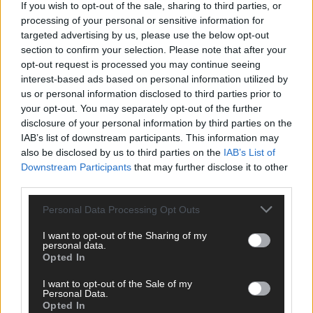
oder crazy Trends – wir checken alles für euch, filtern das
If you wish to opt-out of the sale, sharing to third parties, or
Wichtigste raus und bringen’s auf den Punkt.
processing of your personal or sensitive information for
targeted advertising by us, please use the below opt-out
section to confirm your selection. Please note that after your
opt-out request is processed you may continue seeing
interest-based ads based on personal information utilized by
us or personal information disclosed to third parties prior to
your opt-out. You may separately opt-out of the further
TOP STORIES
disclosure of your personal information by third parties on the
IAB’s list of downstream participants. This information may
EXTRA
also be disclosed by us to third parties on the
IAB’s List of
Downstream Participants
that may further disclose it to other
Monaco, Sallys Café, Westernbrauerei – der
third parties.
Europa-Park 2026 macht vieles neu
Personal Data Processing Opt Outs
Juni 2026
I want to opt-out of the Sharing of my
personal data.
Opted In
KOMMENTAR
I want to opt-out of the Sale of my
Personal Data.
DARA gewinnt verdient, Israel beunruhigend –
Opted In