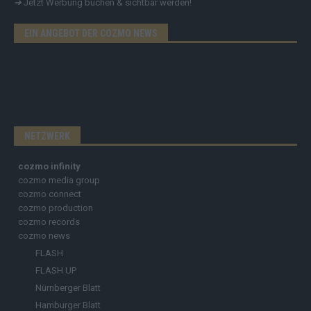
➔
Jetzt Werbung buchen & sichtbar werden!
EIN ANGEBOT DER COZMO NEWS
NETZWERK
cozmo infinity
cozmo media group
cozmo connect
cozmo production
cozmo records
cozmo news
FLASH
FLASH UP
Nürnberger Blatt
Hamburger Blatt