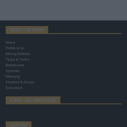
DIREKT ZUM THEMA
News
Politik & Co
Money Matters
Tipps & Tricks
Brainpower
Specials
Meinung
Streams & Storys
Eurovision
FLASH – DAS VIDEOPORTAL
ÜBER UNS