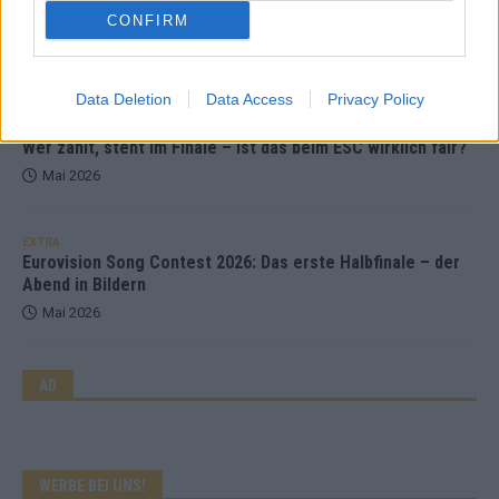
ESC-Halbfinale 2: Das sagen die Wettquoten – vier sicher,
CONFIRM
sechs zittern, einer chancenlos!
Mai 2026
Data Deletion
Data Access
Privacy Policy
KOMMENTAR
Wer zahlt, steht im Finale – ist das beim ESC wirklich fair?
Mai 2026
EXTRA
Eurovision Song Contest 2026: Das erste Halbfinale – der
Abend in Bildern
Mai 2026
AD
WERBE BEI UNS!