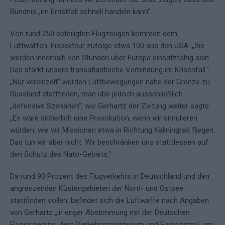
Bündnis „im Ernstfall schnell handeln kann“.
Von rund 250 beteiligten Flugzeugen kommen dem
Luftwaffen-Inspekteur zufolge etwa 100 aus den USA: „Sie
werden innerhalb von Stunden über Europa einsatzfähig sein.
Das stärkt unsere transatlantische Verbindung im Krisenfall.“
„Nur vereinzelt“ würden Luftbewegungen nahe der Grenze zu
Russland stattfinden, man übe jedoch ausschließlich
„defensive Szenarien“, wie Gerhartz der Zeitung weiter sagte:
„Es wäre sicherlich eine Provokation, wenn wir simulieren
würden, wie wir Missionen etwa in Richtung Kaliningrad fliegen.
Das tun wir aber nicht. Wir beschränken uns stattdessen auf
den Schutz des Nato-Gebiets.“
Da rund 90 Prozent des Flugverkehrs in Deutschland und den
angrenzenden Küstengebieten der Nord- und Ostsee
stattfinden sollen, befindet sich die Luftwaffe nach Angaben
von Gerhartz „in enger Abstimmung mit der Deutschen
Flugsicherung, dem Verkehrsministerium und Eurocontrol, um