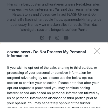
Hier schreiben, posten und kuratieren unsere Redakteur alles,
was euch wirklich interessiert! Wir sind das Team hinter den
News, Storys und Videos, die ihr auf FLASH UP seht. Ob
brandheiße Nachrichten, coole Tipps, spannende Hintergründe
oder crazy Trends – wir checken alles für euch, filtern das
Wichtigste raus und bringen’s auf den Punkt.
cozmo news -
Do Not Process My Personal
Information
TOP STORIES
If you wish to opt-out of the sale, sharing to third parties, or
processing of your personal or sensitive information for
EXTRA
targeted advertising by us, please use the below opt-out
section to confirm your selection. Please note that after your
Monaco, Sallys Café, Westernbrauerei – der
opt-out request is processed you may continue seeing
Europa-Park 2026 macht vieles neu
interest-based ads based on personal information utilized by
us or personal information disclosed to third parties prior to
Juni 2026
your opt-out. You may separately opt-out of the further