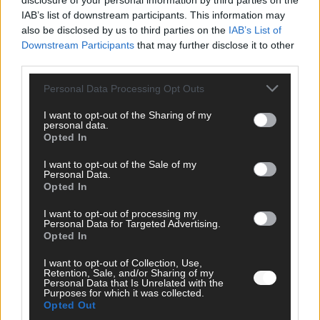
disclosure of your personal information by third parties on the
IAB’s list of downstream participants. This information may
KOMMENTAR
also be disclosed by us to third parties on the
IAB’s List of
Downstream Participants
that may further disclose it to other
DARA gewinnt verdient, Israel beunruhigend –
third parties.
unser Kommentar zum ESC 2026
Personal Data Processing Opt Outs
Mai 2026
I want to opt-out of the Sharing of my
personal data.
Opted In
KOMMENTAR
ESC-Finale morgen: Finnland Favorit, Australien
aufgestiegen – alle 25 Acts im Kurzcheck
I want to opt-out of the Sale of my
Personal Data.
Mai 2026
Opted In
I want to opt-out of processing my
Personal Data for Targeted Advertising.
KOMMENTAR
Opted In
JJ hat den Abend gerettet – der Rest des ESC-Halbfinales
war solide, aber kein Feuerwerk
I want to opt-out of Collection, Use,
Mai 2026
Retention, Sale, and/or Sharing of my
Personal Data that Is Unrelated with the
Purposes for which it was collected.
Opted Out
EXTRA