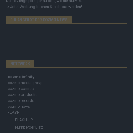
Deine Zielgruppe genau dort, wo sie aktiv ist.
➔
Jetzt Werbung buchen & sichtbar werden!
EIN ANGEBOT DER COZMO NEWS
NETZWERK
cozmo infinity
cozmo media group
cozmo connect
cozmo production
cozmo records
cozmo news
FLASH
FLASH UP
Nürnberger Blatt