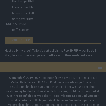
Hamburger Blatt
Fränkisches Blatt
Münchener Blatt
Stuttgarter Blatt
KULINARIKUM.
Raffi Gasser
HINWEISGEBER
Hast du
Hinweise
? Teile sie vertraulich mit
FLASH UP
– per Post, E-
Mail, Telefon oder anonymem Briefkasten –
Hier mehr erfahren
.
Copyright
© 2019-2025 | cozmo infinity n.e.V. | cozmo media group
Verlag Raffi Gasser |
FLASH UP
ist deine zuverlässige Quelle für
aktuelle Nachrichten aus Deutschland und der Welt. Wir berichten
unabhängig, fundiert und verständlich – online, mobil und crossmedial.
Alle Inhalte auf dieser Website – Texte, Videos, Logos und Design –
sind urheberrechtlich geschützt
. Kopieren, Vervielfältigen oder
Weitergeben ohne unsere Zustimmung ist nicht erlaubt. Bei Interesse