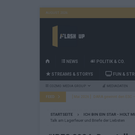
AUGUST 2026
H
NEWS
POLITIK & CO.
O
STREAMS & STORYS
FUN & ST
M
E
COZMO MEDIA GROUP
MEDIADATEN
FEED
[ Mai 2026 ]
DARA gewinnt den ESC – B
fast leer aus
EUROVISION
STARTSEITE
ICH BIN EIN STAR - HOLT M
[ Mai 2026 ]
JJ, Lordi, Verka Serduchk
Talk am Lagerfeuer und Briefe der Liebsten
[ Mai 2026 ]
ESC-Finale heute Abend –