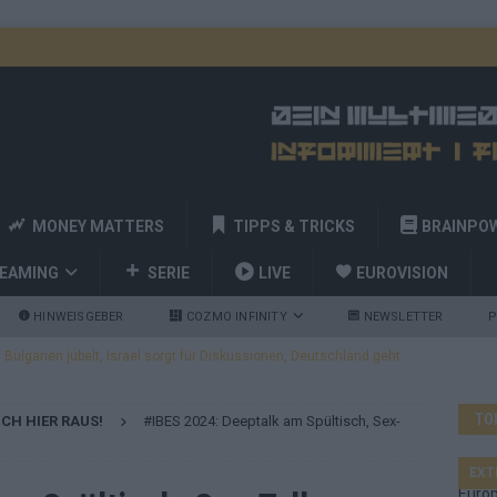
MONEY MATTERS
TIPPS & TRICKS
BRAINPO
REAMING
SERIE
LIVE
EUROVISION
HINWEISGEBER
COZMO INFINITY
NEWSLETTER
P
ulgarien jubelt, Israel sorgt für Diskussionen, Deutschland geht
TO
ICH HIER RAUS!
#IBES 2024: Deeptalk am Spültisch, Sex-
a und Billy Joel – das ESC-Finale wird eine Party
EUROVISION
 Startreihenfolge steht, Deutschland singt als Zweites!
EXT