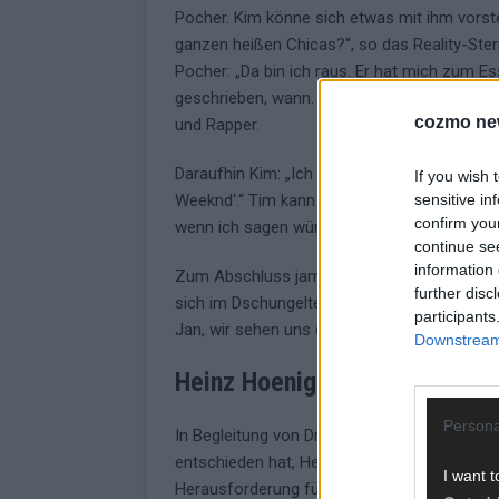
Pocher. Kim könne sich etwas mit ihm vorste
ganzen heißen Chicas?“, so das Reality-Ster
Pocher: „Da bin ich raus. Er hat mich zum Es
geschrieben, wann. Aber Sex mit Oliver Poch
cozmo ne
und Rapper.
Daraufhin Kim: „Ich hatte mal etwas mit ei
If you wish 
sensitive in
Weeknd‘.“ Tim kann seinen Ohren nicht glaube
confirm you
wenn ich sagen würde, ich hatte Sex mit Tayl
continue se
information 
Zum Abschluss jammert Tim: „Wir haben viel
further disc
sich im Dschungeltelefon: „Dieses Jahr gibt
participants
Jan, wir sehen uns dann beim Aftertalk! Ich 
Downstream 
Heinz Hoenig verlässt das C
Persona
In Begleitung von Dr. Bob betritt Heinz das 
entschieden hat, Heinz vorsorglich aus dem
I want t
Herausforderung für jeden. Fast zwei Woch