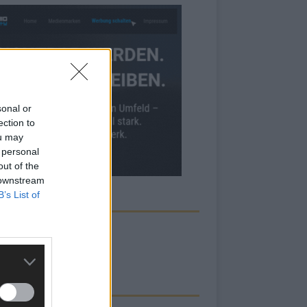
sonal or
ection to
ou may
 personal
out of the
 downstream
B’s List of
ECK UNS AUF FACEBOOK