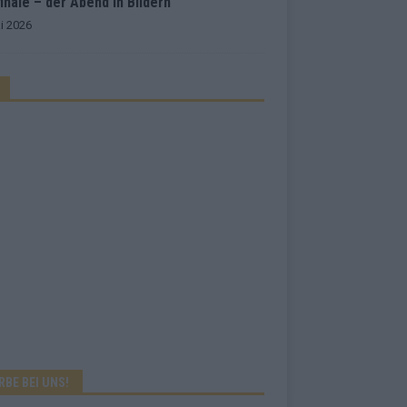
inale – der Abend in Bildern
i 2026
RBE BEI UNS!