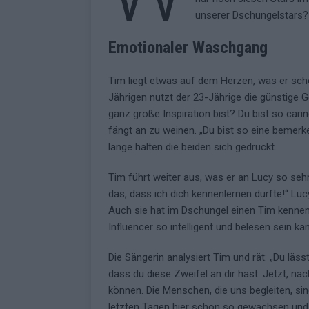
unserer Dschungelstars?
Emotionaler Waschgang
Tim liegt etwas auf dem Herzen, was er sch
Jährigen nutzt der 23-Jährige die günstige G
ganz große Inspiration bist? Du bist so carin
fängt an zu weinen. „Du bist so eine bemerk
lange halten die beiden sich gedrückt.
Tim führt weiter aus, was er an Lucy so seh
das, dass ich dich kennenlernen durfte!“ Lucy
Auch sie hat im Dschungel einen Tim kennenge
Influencer so intelligent und belesen sein kan
Die Sängerin analysiert Tim und rät: „Du läss
dass du diese Zweifel an dir hast. Jetzt, nac
können. Die Menschen, die uns begleiten, sin
letzten Tagen hier schon so gewachsen und