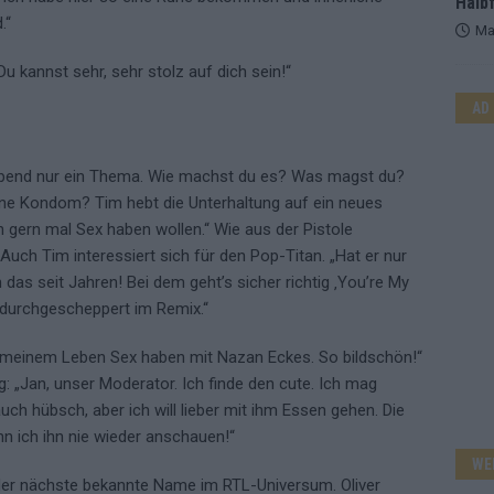
Halbf
.“
Ma
u kannst sehr, sehr stolz auf dich sein!“
AD
 Abend nur ein Thema. Wie machst du es? Was magst du?
e Kondom? Tim hebt die Unterhaltung auf ein neues
h gern mal Sex haben wollen.“ Wie aus der Pistole
Auch Tim interessiert sich für den Pop-Titan. „Hat er nur
 das seit Jahren! Bei dem geht’s sicher richtig ‚You’re My
 durchgescheppert im Remix.“
n meinem Leben Sex haben mit Nazan Eckes. So bildschön!“
: „Jan, unser Moderator. Ich finde den cute. Ich mag
uch hübsch, aber ich will lieber mit ihm Essen gehen. Die
n ich ihn nie wieder anschauen!“
WE
 der nächste bekannte Name im RTL-Universum. Oliver