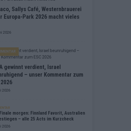
co, Sallys Café, Westernbrauerei
r Europa-Park 2026 macht vieles
ni 2026
MMENTAR
 gewinnt verdient, Israel
nruhigend – unser Kommentar zum
 2026
i 2026
ENTAR
inale morgen: Finnland Favorit, Australien
estiegen – alle 25 Acts im Kurzcheck
i 2026