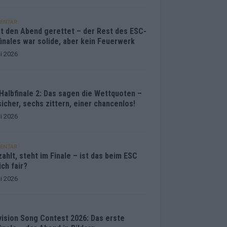
ENTAR
at den Abend gerettet – der Rest des ESC-
inales war solide, aber kein Feuerwerk
i 2026
Halbfinale 2: Das sagen die Wettquoten –
sicher, sechs zittern, einer chancenlos!
i 2026
ENTAR
ahlt, steht im Finale – ist das beim ESC
ich fair?
i 2026
vision Song Contest 2026: Das erste