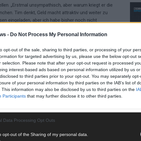
llen. „Erstmal unsympathisch, aber warum kriegt er die
nchen. Tim denkt, Geld macht attraktiv und weiter zu
sen eingeladen, aber ich habe bisher noch nicht
er? Nein!“ Grundsätzlich hat Tim einen Crush für Sänger
ws -
Do Not Process My Personal Information
nem Rapper…, hört sich an wie Wochenende…, Abel von ‚The
to opt-out of the sale, sharing to third parties, or processing of your per
formation for targeted advertising by us, please use the below opt-out s
n: „Mit die berühmteste Person der Welt? Das ist ja so, als
r selection. Please note that after your opt-out request is processed y
or Swift!“.
eing interest-based ads based on personal information utilized by us or
disclosed to third parties prior to your opt-out. You may separately opt-
leicht noch eine Woche keinen Sex. Hardcore!“ Kim freut
losure of your personal information by third parties on the IAB’s list of
 es wohl obviously wahrscheinlich keinen Dschungelsex.
. This information may also be disclosed by us to third parties on the
IA
freue mich auf dich und ziehe mich schick an für dich!“
CH
Participants
that may further disclose it to other third parties.
amp
l Data Processing Opt Outs
Camp. Dr. Bob teilt den Stars mit, dass das Ärzte-Team
 Camp zu nehmen. Der Dschungel ist eine kräftezehrende
AD
o opt-out of the Sharing of my personal data.
en hat sich Heinz Hoenig ausgezeichnet geschlagen.