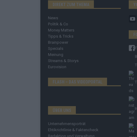
DIREKT ZUM THEMA
Y
News
Politik & Co
Money Matters
F
Tipps & Tricks
Brainpower
Specials
Meinung
B
Streams & Storys
T
Eurovision
FLASH – DAS VIDEOPORTAL
T
I
ÜBER UNS
Unternehmensporträt
Ehtikrichtlinie & Faktencheck
Redaktion und Verwaltung