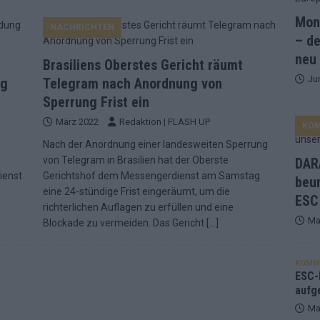
Mona
NACHRICHTEN
and Favorit, Australien aufgestiegen – alle 25 Acts im Kurzcheck
– de
neu
Brasiliens Oberstes Gericht räumt
Ju
ne Zahl zur Ikone wurde: 70 Jahre ESC-Wertungsgeschichte!
ng
Telegram nach Anordnung von
Sperrung Frist ein
März 2022
Redaktion | FLASH UP
KO
ett – 26 Länder wollen den Sieg in Wien
EUROVISION
Nach der Anordnung einer landesweiten Sperrung
t – der Rest des ESC-Halbfinales war solide, aber kein Feuerwerk
von Telegram in Brasilien hat der Oberste
DARA
ienst
Gerichtshof dem Messengerdienst am Samstag
beu
eine 24-stündige Frist eingeräumt, um die
ESC
gen die Wettquoten – vier sicher, sechs zittern, einer chancenlos!
richterlichen Auflagen zu erfüllen und eine
Ma
Blockade zu vermeiden. Das Gericht
[…]
esternbrauerei – der Europa-Park 2026 macht vieles neu
EXTRA
KOMM
 Israel beunruhigend – unser Kommentar zum ESC 2026
ESC-F
aufg
Ma