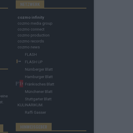
NETZWERK
cozmo infinity
cozmo media group
cozmo connect
cozmo production
cozmo records
cozmo news
FLASH
FLASH UP
Nürnberger Blatt
Hamburger Blatt
Fränkisches Blatt
Münchener Blatt
Deine
Stuttgarter Blatt
st.
KULINARIKUM.
Raffi Gasser
HINWEISGEBER