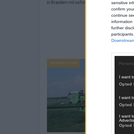
in Brasilien mit sofortiger Wirkung gesperrt,
[…
sensitive in
confirm you
continue se
information 
further disc
participants
Downstream 
NACHRICHTEN
Persona
I want t
Opted 
I want t
Opted 
I want 
Advertis
Opted 