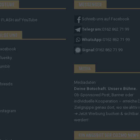
OUTUBE
MESSENGER
Schreib uns auf Facebook
FLASH
auf YouTube
Telegram:
0162 862 71 99
OLGE UNS
WhatsApp:
0162 862 71 99
Facebook
Signal:
0162 862 71 99
luesky
umblr
MEDIA
Mediadaten
hreads
Deine Botschaft. Unsere Bühne.
Ob Sponsored Post, Banner oder
individuelle Kooperation – erreiche 
Zielgruppe genau dort, wo sie aktiv i
nstagram
➔
Jetzt Werbung buchen & sichtbar
werden!
EIN ANGEBOT DER COZMO NEWS