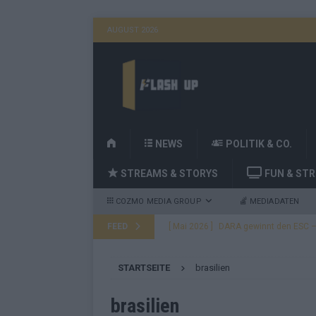
AUGUST 2026
H
NEWS
POLITIK & CO.
O
STREAMS & STORYS
FUN & ST
M
E
COZMO MEDIA GROUP
MEDIADATEN
FEED
[ Mai 2026 ]
DARA gewinnt den ESC – B
fast leer aus
EUROVISION
STARTSEITE
brasilien
[ Mai 2026 ]
JJ, Lordi, Verka Serduchk
[ Mai 2026 ]
ESC-Finale heute Abend –
brasilien