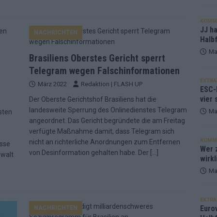
KOMM
JJ h
NACHRICHTEN
Halbf
Ma
Brasiliens Oberstes Gericht sperrt
Telegram wegen Falschinformationen
EXTRA
März 2022
Redaktion | FLASH UP
ESC-
vier 
Der Oberste Gerichtshof Brasiliens hat die
landesweite Sperrung des Onlinedienstes Telegram
Ma
sten
angeordnet. Das Gericht begründete die am Freitag
verfügte Maßnahme damit, dass Telegram sich
KOMM
nicht an richterliche Anordnungen zum Entfernen
üsse
Wer z
von Desinformation gehalten habe. Der
[…]
nwalt
wirkl
Ma
EXTRA
Euro
NACHRICHTEN