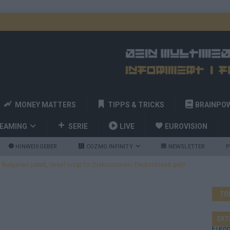
MONEY MATTERS
TIPPS & TRICKS
BRAINPO
REAMING
SERIE
LIVE
EUROVISION
HINWEISGEBER
COZMO INFINITY
NEWSLETTER
P
ulgarien jubelt, Israel sorgt für Diskussionen, Deutschland geht
TO
a und Billy Joel – das ESC-Finale wird eine Party
EUROVISION
 Startreihenfolge steht, Deutschland singt als Zweites!
EXT