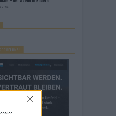
inale – der Abend in Bildern
i 2026
RBE BEI UNS!
sonal or