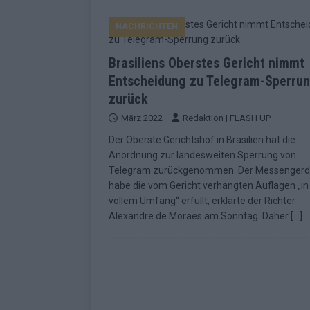
EUROVISION
NACHRICHTEN
[ Mai 2026 ]
ESC-Finale morgen: Finnl
KOMMENTAR
Brasiliens Oberstes Gericht nimmt
[ Mai 2026 ]
„Douze Points“ – wie ei
Entscheidung zu Telegram-Sperru
zurück
EUROVISION
März 2022
Redaktion | FLASH UP
[ Mai 2026 ]
Das ESC-Finale ist kompl
Der Oberste Gerichtshof in Brasilien hat die
[ Mai 2026 ]
JJ hat den Abend gerette
Anordnung zur landesweiten Sperrung von
Telegram zurückgenommen. Der Messengerd
KOMMENTAR
habe die vom Gericht verhängten Auflagen „in
[ Mai 2026 ]
ESC-Halbfinale 2: Das sa
vollem Umfang“ erfüllt, erklärte der Richter
Alexandre de Moraes am Sonntag. Daher
[…]
EXTRA
[ Juni 2026 ]
Monaco, Sallys Café, W
[ Mai 2026 ]
DARA gewinnt verdient,
KOMMENTAR