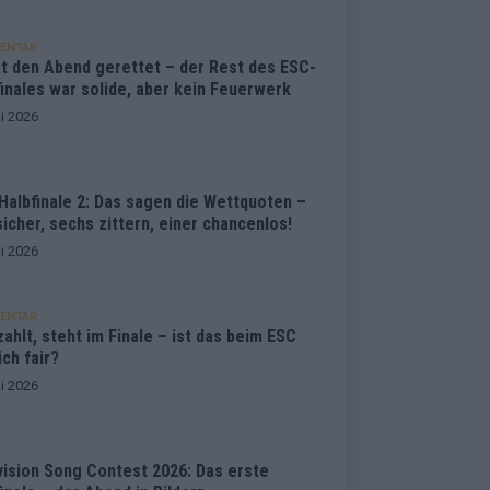
ENTAR
at den Abend gerettet – der Rest des ESC-
inales war solide, aber kein Feuerwerk
i 2026
Halbfinale 2: Das sagen die Wettquoten –
sicher, sechs zittern, einer chancenlos!
i 2026
ENTAR
ahlt, steht im Finale – ist das beim ESC
ich fair?
i 2026
vision Song Contest 2026: Das erste