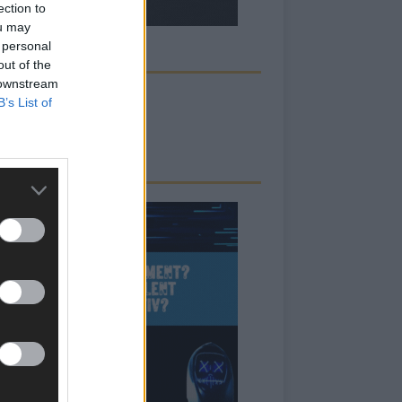
ection to
ou may
 personal
ECK UNS AUF FACEBOOK
out of the
 downstream
B’s List of