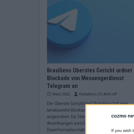
Brasiliens Oberstes Gericht ordnet
Blockade von Messengerdienst
Telegram an
März 2022
Redaktion | FLASH UP
Der Oberste Gerichtshof Brasiliens hat eine
landesweite Blockade des Onlinedienstes Te
cozmo ne
angeordnet. Da Telegram sich nicht an gericht
Anordnungen zum Entfernen von Beiträgen m
Desinformation halte, werde der Messengerdi
If you wish 