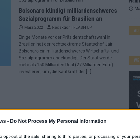
Halbf
Ma
Bolsonaro kündigt milliardenschweres
Sozialprogramm für Brasilien an
März 2022
Redaktion | FLASH UP
AD
Einige Monate vor der Präsidentschaftswahl in
Brasilien hat der rechtsextreme Staatschef Jair
Bolsonaro ein milliardenschweres Wirtschafts- und
Sozialprogramm angekündigt. Der Staat werde
WE
mehr als 150 Milliarden Real (27 Milliarden Euro)
investieren, um „die Kaufkraft der
[…]
legram
ws -
Do Not Process My Personal Information
liche
it
enst
to opt-out of the sale, sharing to third parties, or processing of your per