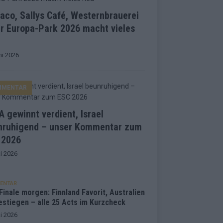
co, Sallys Café, Westernbrauerei
r Europa-Park 2026 macht vieles
ni 2026
MMENTAR
 gewinnt verdient, Israel
nruhigend – unser Kommentar zum
 2026
i 2026
ENTAR
inale morgen: Finnland Favorit, Australien
estiegen – alle 25 Acts im Kurzcheck
i 2026