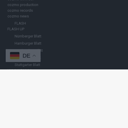
cozmo production
cozmo records
cozmo news
FLASH
FLASH UP
Nürnberger Blatt
Hamburger Blatt
Fränkisches Blatt
DE
Münchener Blatt
Stuttgarter Blatt
KULINARIKUM.
Raffi Gasser
HINWEISGEBER
Hast du
Hinweise
? Teile sie vertraulich mit
FLASH UP
– per Post, E-
Mail, Telefon oder anonymem Briefkasten –
Hier mehr erfahren
.