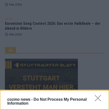
Mai 2026
EXTRA
Eurovision Song Contest 2026: Das erste Halbfinale – der
Abend in Bildern
Mai 2026
AD
cozmo news -
Do Not Process My Personal
Information