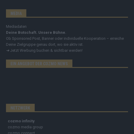
MEDIA
Mediadaten
Deine Botschaft. Unsere Bühne.
Ob Sponsored Post, Banner oder individuelle Kooperation – erreiche
Deine Zielgruppe genau dort, wo sie aktiv ist.
➔
Jetzt Werbung buchen & sichtbar werden!
EIN ANGEBOT DER COZMO NEWS
NETZWERK
cozmo infinity
cozmo media group
cozmo connect