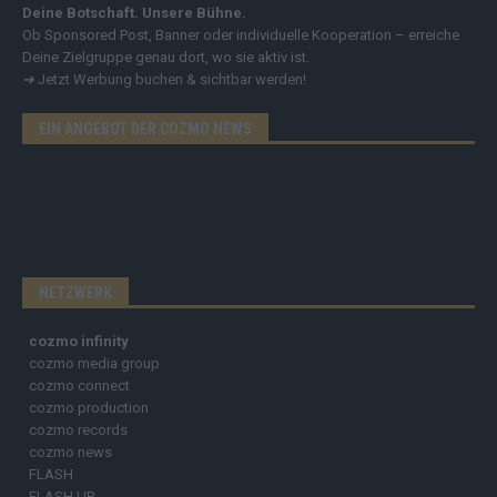
Deine Botschaft. Unsere Bühne.
Ob Sponsored Post, Banner oder individuelle Kooperation – erreiche
Deine Zielgruppe genau dort, wo sie aktiv ist.
➔
Jetzt Werbung buchen & sichtbar werden!
EIN ANGEBOT DER COZMO NEWS
NETZWERK
cozmo infinity
cozmo media group
cozmo connect
cozmo production
cozmo records
cozmo news
FLASH
FLASH UP