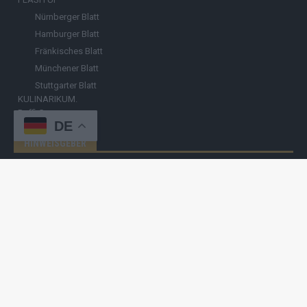
Nürnberger Blatt
Hamburger Blatt
Fränkisches Blatt
Münchener Blatt
Stuttgarter Blatt
KULINARIKUM.
Raffi Gasser
DE
HINWEISGEBER
Hast du
Hinweise
? Teile sie vertraulich mit
FLASH UP
– per Post, E-
Mail, Telefon oder anonymem Briefkasten –
Hier mehr erfahren
.
Copyright
© 2019-2025 | cozmo infinity n.e.V. | cozmo media group
Verlag Raffi Gasser |
FLASH UP
ist deine zuverlässige Quelle für
aktuelle Nachrichten aus Deutschland und der Welt. Wir berichten
unabhängig, fundiert und verständlich – online, mobil und crossmedial.
Alle Inhalte auf dieser Website – Texte, Videos, Logos und Design –