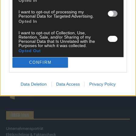
Opted In
News
Politik & Co
I want to opt-out of processing my
Money Matters
Personal Data for Targeted Advertising.
Tipps & Tricks
Opted In
Brainpower
I want to opt-out of Collection, Use,
Specials
Retention, Sale, and/or Sharing of my
Meinung
Personal Data that Is Unrelated with the
Streams & Storys
Purposes for which it was collected.
Opted Out
Eurovision
CONFIRM
FLASH – DAS VIDEOPORTAL
Data Deletion
Data Access
Privacy Policy
ÜBER UNS
Unternehmensporträt
Ehtikrichtlinie & Faktencheck