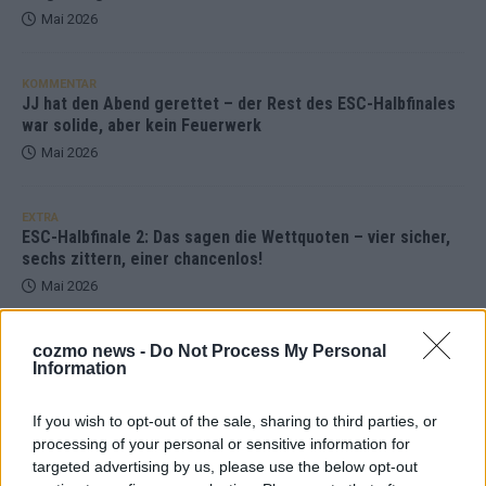
Mai 2026
KOMMENTAR
JJ hat den Abend gerettet – der Rest des ESC-Halbfinales
war solide, aber kein Feuerwerk
Mai 2026
EXTRA
ESC-Halbfinale 2: Das sagen die Wettquoten – vier sicher,
sechs zittern, einer chancenlos!
Mai 2026
cozmo news -
Do Not Process My Personal
KOMMENTAR
Information
Wer zahlt, steht im Finale – ist das beim ESC wirklich fair?
Mai 2026
If you wish to opt-out of the sale, sharing to third parties, or
processing of your personal or sensitive information for
EXTRA
targeted advertising by us, please use the below opt-out
Eurovision Song Contest 2026: Das erste Halbfinale – der