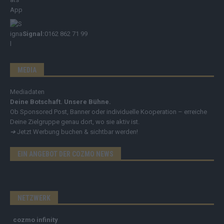
Signal:
0162 862 71 99
MEDIA
Mediadaten
Deine Botschaft. Unsere Bühne.
Ob Sponsored Post, Banner oder individuelle Kooperation – erreiche
Deine Zielgruppe genau dort, wo sie aktiv ist.
➔
Jetzt Werbung buchen & sichtbar werden!
EIN ANGEBOT DER COZMO NEWS
NETZWERK
cozmo infinity