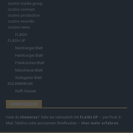
cozmo media group
cozmo connect
cozmo production
cozmo records
cozmo news
FLASH
FLASH UP
Nürnberger Blatt
Hamburger Blatt
Fränkisches Blatt
Münchener Blatt
Stuttgarter Blatt
KULINARIKUM.
Raffi Gasser
HINWEISGEBER
Hast du
Hinweise
? Teile sie vertraulich mit
FLASH UP
– per Post, E-
Mail, Telefon oder anonymem Briefkasten –
Hier mehr erfahren
.