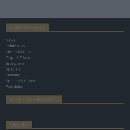
DIREKT ZUM THEMA
News
Politik & Co
Money Matters
Tipps & Tricks
Brainpower
Specials
Meinung
Streams & Storys
Eurovision
FLASH – DAS VIDEOPORTAL
ÜBER UNS