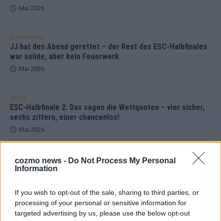
Mai 2026
KOMMENTAR
JJ hat den Abend gerettet – der Rest des ESC-Halbfinales
war solide, aber kein Feuerwerk
Mai 2026
EXTRA
ESC-Halbfinale 2: Das sagen die Wettquoten – vier sicher,
sechs zittern, einer chancenlos!
Mai 2026
KOMMENTAR
cozmo news -
Do Not Process My Personal
Wer zahlt, steht im Finale – ist das beim ESC wirklich fair?
Information
Mai 2026
If you wish to opt-out of the sale, sharing to third parties, or
processing of your personal or sensitive information for
EXTRA
targeted advertising by us, please use the below opt-out
Eurovision Song Contest 2026: Das erste Halbfinale – der