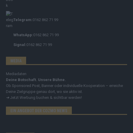
Telegram:
0162 862 71 99
WhatsApp:
0162 862 71 99
Signal:
0162 862 71 99
MEDIA
Mediadaten
Deine Botschaft. Unsere Bühne.
Ob Sponsored Post, Banner oder individuelle Kooperation – erreiche
Deine Zielgruppe genau dort, wo sie aktiv ist.
➔
Jetzt Werbung buchen & sichtbar werden!
EIN ANGEBOT DER COZMO NEWS