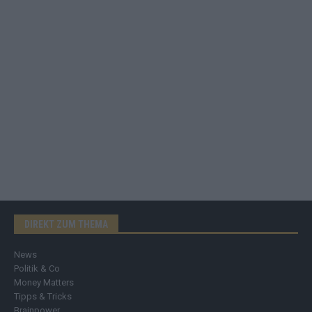
DIREKT ZUM THEMA
News
Politik & Co
Money Matters
Tipps & Tricks
Brainpower