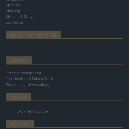
Specials
Meinung
Streams & Storys
Eurovision
FLASH – DAS VIDEOPORTAL
ÜBER UNS
Unternehmensporträt
Ehtikrichtlinie & Faktencheck
Redaktion und Verwaltung
YOUTUBE
FLASH
auf YouTube
FOLGE UNS