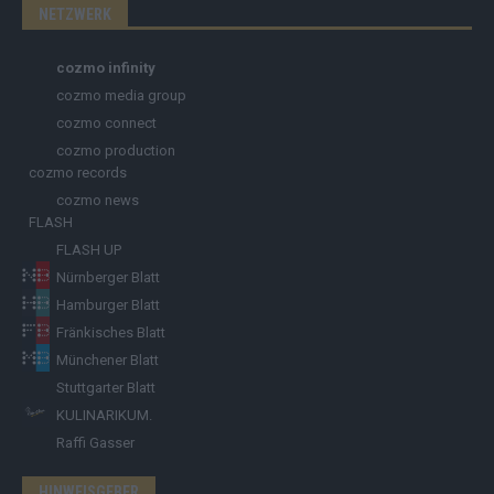
NETZWERK
cozmo infinity
cozmo media group
cozmo connect
cozmo production
cozmo records
cozmo news
FLASH
FLASH UP
Nürnberger Blatt
Hamburger Blatt
Fränkisches Blatt
Münchener Blatt
Stuttgarter Blatt
KULINARIKUM.
Raffi Gasser
HINWEISGEBER