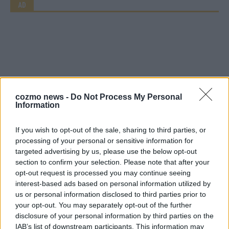
AD
cozmo news -
Do Not Process My Personal
Information
If you wish to opt-out of the sale, sharing to third parties, or
processing of your personal or sensitive information for
targeted advertising by us, please use the below opt-out
section to confirm your selection. Please note that after your
opt-out request is processed you may continue seeing
interest-based ads based on personal information utilized by
us or personal information disclosed to third parties prior to
Über Redaktion | FLASH UP
22529 Artikel
your opt-out. You may separately opt-out of the further
Hier schreiben, posten und kuratieren unsere Redakteur alles,
disclosure of your personal information by third parties on the
was euch wirklich interessiert! Wir sind das Team hinter den
IAB’s list of downstream participants. This information may