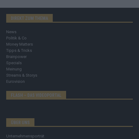
DIREKT ZUM THEMA
News
Politik & Co
Money Matters
Tipps & Tricks
Brainpower
Specials
Meinung
Streams & Storys
Eurovision
FLASH – DAS VIDEOPORTAL
ÜBER UNS
Unternehmensporträt