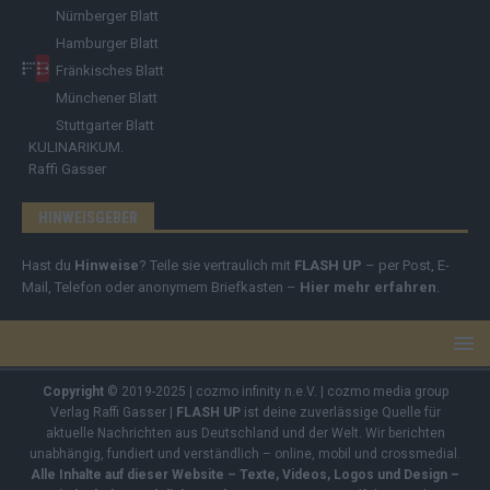
Nürnberger Blatt
Hamburger Blatt
Fränkisches Blatt
Münchener Blatt
Stuttgarter Blatt
KULINARIKUM.
Raffi Gasser
HINWEISGEBER
Hast du
Hinweise
? Teile sie vertraulich mit
FLASH UP
– per Post, E-
Mail, Telefon oder anonymem Briefkasten –
Hier mehr erfahren
.
Copyright
© 2019-2025 | cozmo infinity n.e.V. | cozmo media group
Verlag Raffi Gasser |
FLASH UP
ist deine zuverlässige Quelle für
aktuelle Nachrichten aus Deutschland und der Welt. Wir berichten
unabhängig, fundiert und verständlich – online, mobil und crossmedial.
Alle Inhalte auf dieser Website – Texte, Videos, Logos und Design –