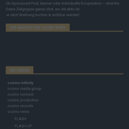
Ob Sponsored Post, Banner oder individuelle Kooperation – erreiche
Deine Zielgruppe genau dort, wo sie aktiv ist.
➔
Jetzt Werbung buchen & sichtbar werden!
EIN ANGEBOT DER COZMO NEWS
NETZWERK
cozmo infinity
cozmo media group
cozmo connect
cozmo production
cozmo records
cozmo news
FLASH
FLASH UP