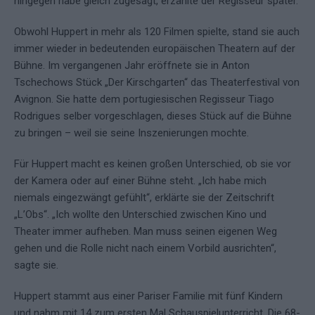
hingegen habe gleich zugesagt, erzählte der Regisseur später.
Obwohl Huppert in mehr als 120 Filmen spielte, stand sie auch
immer wieder in bedeutenden europäischen Theatern auf der
Bühne. Im vergangenen Jahr eröffnete sie in Anton
Tschechows Stück „Der Kirschgarten“ das Theaterfestival von
Avignon. Sie hatte dem portugiesischen Regisseur Tiago
Rodrigues selber vorgeschlagen, dieses Stück auf die Bühne
zu bringen – weil sie seine Inszenierungen mochte.
Für Huppert macht es keinen großen Unterschied, ob sie vor
der Kamera oder auf einer Bühne steht. „Ich habe mich
niemals eingezwängt gefühlt“, erklärte sie der Zeitschrift
„L’Obs“. „Ich wollte den Unterschied zwischen Kino und
Theater immer aufheben. Man muss seinen eigenen Weg
gehen und die Rolle nicht nach einem Vorbild ausrichten“,
sagte sie.
Huppert stammt aus einer Pariser Familie mit fünf Kindern
und nahm mit 14 zum ersten Mal Schauspielunterricht. Die 68-