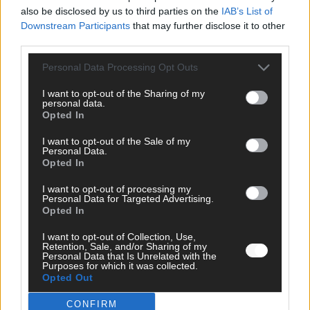
News, Storys und Videos, die ihr auf FLASH UP seht. Ob
also be disclosed by us to third parties on the
IAB’s List of
brandheiße Nachrichten, coole Tipps, spannende Hintergründe
Downstream Participants
that may further disclose it to other
oder crazy Trends – wir checken alles für euch, filtern das
third parties.
Wichtigste raus und bringen’s auf den Punkt.
Personal Data Processing Opt Outs
I want to opt-out of the Sharing of my
personal data.
Opted In
I want to opt-out of the Sale of my
TOP STORIES
Personal Data.
Opted In
EXTRA
I want to opt-out of processing my
Personal Data for Targeted Advertising.
Opted In
Monaco, Sallys Café, Westernbrauerei – der
Europa-Park 2026 macht vieles neu
I want to opt-out of Collection, Use,
Retention, Sale, and/or Sharing of my
Juni 2026
Personal Data that Is Unrelated with the
Purposes for which it was collected.
Opted Out
KOMMENTAR
CONFIRM