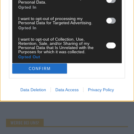
sechs zittern, einer chancenlos!
Personal Data.
Opted In
Mai 2026
I want to opt-out of processing my
Personal Data for Targeted Advertising.
KOMMENTAR
Opted In
Wer zahlt, steht im Finale – ist das beim ESC wirklich fair?
I want to opt-out of Collection, Use,
Mai 2026
Retention, Sale, and/or Sharing of my
Personal Data that Is Unrelated with the
Purposes for which it was collected.
Opted Out
EXTRA
Eurovision Song Contest 2026: Das erste Halbfinale – der
Abend in Bildern
CONFIRM
Mai 2026
Data Deletion
Data Access
Privacy Policy
AD
WERBE BEI UNS!