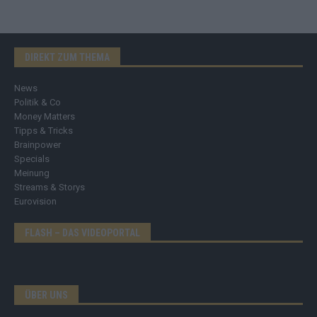
DIREKT ZUM THEMA
News
Politik & Co
Money Matters
Tipps & Tricks
Brainpower
Specials
Meinung
Streams & Storys
Eurovision
FLASH – DAS VIDEOPORTAL
ÜBER UNS