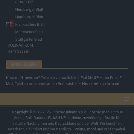
FLASH UP
Nürnberger Blatt
Hamburger Blatt
Fränkisches Blatt
Münchener Blatt
Stuttgarter Blatt
KULINARIKUM.
Raffi Gasser
HINWEISGEBER
Hast du
Hinweise
? Teile sie vertraulich mit
FLASH UP
– per Post, E-
Mail, Telefon oder anonymem Briefkasten –
Hier mehr erfahren
.
Copyright
© 2019-2025 | cozmo infinity n.e.V. | cozmo media group
Verlag Raffi Gasser |
FLASH UP
ist deine zuverlässige Quelle für
aktuelle Nachrichten aus Deutschland und der Welt. Wir berichten
unabhängig, fundiert und verständlich – online, mobil und crossmedial.