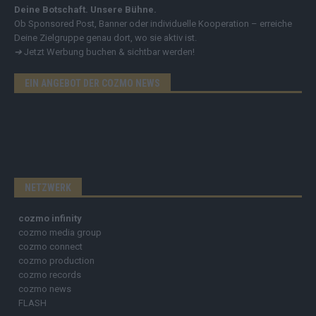
Deine Botschaft. Unsere Bühne.
Ob Sponsored Post, Banner oder individuelle Kooperation – erreiche
Deine Zielgruppe genau dort, wo sie aktiv ist.
➔
Jetzt Werbung buchen & sichtbar werden!
EIN ANGEBOT DER COZMO NEWS
NETZWERK
cozmo infinity
cozmo media group
cozmo connect
cozmo production
cozmo records
cozmo news
FLASH