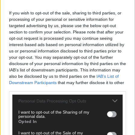
KOMMENTAR
If you wish to opt-out of the sale, sharing to third parties, or
DARA gewinnt verdient, Israel beunruhigend –
processing of your personal or sensitive information for
unser Kommentar zum ESC 2026
targeted advertising by us, please use the below opt-out
section to confirm your selection. Please note that after your
Mai 2026
opt-out request is processed you may continue seeing
interest-based ads based on personal information utilized by
us or personal information disclosed to third parties prior to
KOMMENTAR
ESC-Finale morgen: Finnland Favorit, Australien
your opt-out. You may separately opt-out of the further
aufgestiegen – alle 25 Acts im Kurzcheck
disclosure of your personal information by third parties on the
Mai 2026
IAB’s list of downstream participants. This information may
also be disclosed by us to third parties on the
IAB’s List of
Downstream Participants
that may further disclose it to other
KOMMENTAR
third parties.
JJ hat den Abend gerettet – der Rest des ESC-Halbfinales
war solide, aber kein Feuerwerk
Personal Data Processing Opt Outs
Mai 2026
I want to opt-out of the Sharing of my
personal data.
Opted In
EXTRA
ESC-Halbfinale 2: Das sagen die Wettquoten – vier sicher,
I want to opt-out of the Sale of my