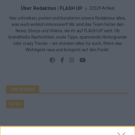
Über Redaktion | FLASH UP
22529 Artikel
Hier schreiben, posten und kuratieren unsere Redakteur alles,
was euch wirklich interessiert! Wir sind das Team hinter den
News, Storys und Videos, die ihr auf FLASH UP seht. Ob
brandheiße Nachrichten, coole Tipps, spannende Hintergründe
oder crazy Trends – wir checken alles für euch, filtern das
Wichtigste raus und bringen’s auf den Punkt.
TOP STORIES
EXTRA