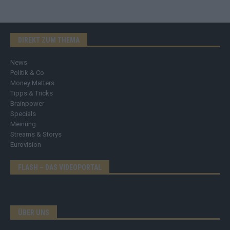
DIREKT ZUM THEMA
News
Politik & Co
Money Matters
Tipps & Tricks
Brainpower
Specials
Meinung
Streams & Storys
Eurovision
FLASH – DAS VIDEOPORTAL
ÜBER UNS