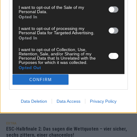
I want to opt-out of the Sale of my
Personal Data.
DARA gewinnt verdient, Israel beunruhigend –
Opted In
unser Kommentar zum ESC 2026
I want to opt-out of processing my
Mai 2026
Personal Data for Targeted Advertising.
Opted In
KOMMENTAR
I want to opt-out of Collection, Use,
ESC-Finale morgen: Finnland Favorit, Australien
Retention, Sale, and/or Sharing of my
Personal Data that Is Unrelated with the
aufgestiegen – alle 25 Acts im Kurzcheck
Purposes for which it was collected.
Opted Out
Mai 2026
CONFIRM
KOMMENTAR
JJ hat den Abend gerettet – der Rest des ESC-Halbfinales
war solide, aber kein Feuerwerk
Data Deletion
Data Access
Privacy Policy
Mai 2026
EXTRA
ESC-Halbfinale 2: Das sagen die Wettquoten – vier sicher,
sechs zittern, einer chancenlos!