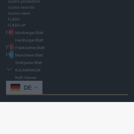
cozmo production
cozmo records
cozmo news
FLASH
FLASH UP
Nürnberger Blatt
Hamburger Blatt
Fränkisches Blatt
Münchener Blatt
Stuttgarter Blatt
KULINARIKUM.
Raffi Gasser
DE
HINWEISGEBER
Hast du
Hinweise
? Teile sie vertraulich mit
FLASH UP
– per Post, E-
Mail, Telefon oder anonymem Briefkasten –
Hier mehr erfahren
.