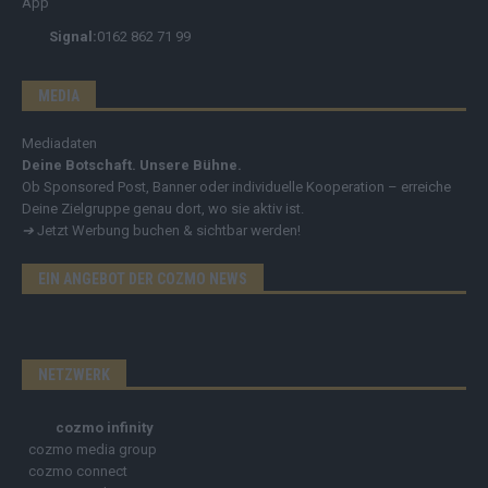
Signal:
0162 862 71 99
MEDIA
Mediadaten
Deine Botschaft. Unsere Bühne.
Ob Sponsored Post, Banner oder individuelle Kooperation – erreiche
Deine Zielgruppe genau dort, wo sie aktiv ist.
➔
Jetzt Werbung buchen & sichtbar werden!
EIN ANGEBOT DER COZMO NEWS
NETZWERK
cozmo infinity
cozmo media group
cozmo connect