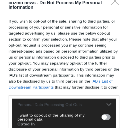
cozmo news -
Do Not Process My Personal
Information
If you wish to opt-out of the sale, sharing to third parties, or
processing of your personal or sensitive information for
targeted advertising by us, please use the below opt-out
Monaco, Sallys Café, Westernbrauerei – der
section to confirm your selection. Please note that after your
Europa-Park 2026 macht vieles neu
opt-out request is processed you may continue seeing
interest-based ads based on personal information utilized by
Juni 2026
us or personal information disclosed to third parties prior to
your opt-out. You may separately opt-out of the further
disclosure of your personal information by third parties on the
KOMMENTAR
IAB’s list of downstream participants. This information may
also be disclosed by us to third parties on the
IAB’s List of
Downstream Participants
that may further disclose it to other
third parties.
Personal Data Processing Opt Outs
I want to opt-out of the Sharing of my
personal data.
Opted In