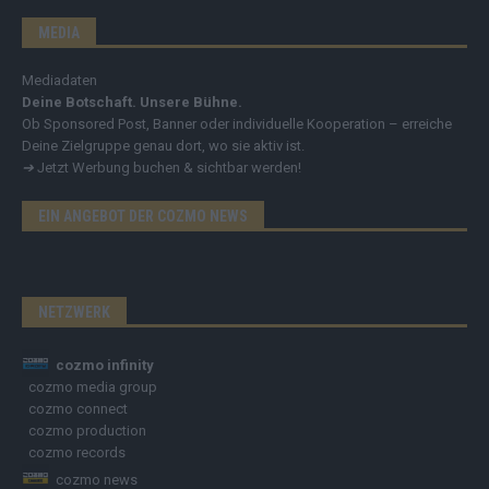
MEDIA
Mediadaten
Deine Botschaft. Unsere Bühne.
Ob Sponsored Post, Banner oder individuelle Kooperation – erreiche
Deine Zielgruppe genau dort, wo sie aktiv ist.
➔
Jetzt Werbung buchen & sichtbar werden!
EIN ANGEBOT DER COZMO NEWS
NETZWERK
cozmo infinity
cozmo media group
cozmo connect
cozmo production
cozmo records
cozmo news