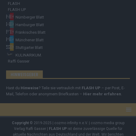
FLASH
FLASH UP
Nürnberger Blatt
Hamburger Blatt
Fränkisches Blatt
Münchener Blatt
Stuttgarter Blatt
KULINARIKUM.
Raffi Gasser
HINWEISGEBER
Hast du
Hinweise
? Teile sie vertraulich mit
FLASH UP
– per Post, E-
Mail, Telefon oder anonymem Briefkasten –
Hier mehr erfahren
.
Copyright
© 2019-2025 | cozmo infinity n.e.V. | cozmo media group
Verlag Raffi Gasser |
FLASH UP
ist deine zuverlässige Quelle für
aktuelle Nachrichten aus Deutschland und der Welt. Wir berichten