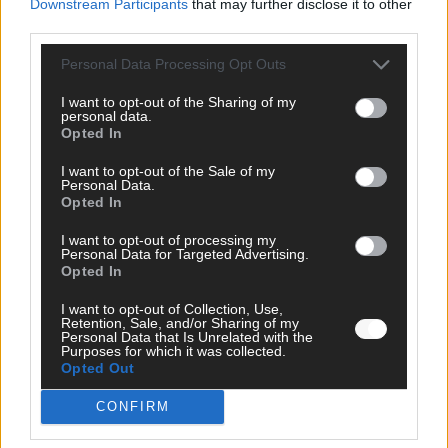
Downstream Participants
that may further disclose it to other
Monaco, Sallys Café, Westernbrauerei – der
third parties.
Europa-Park 2026 macht vieles neu
Personal Data Processing Opt Outs
Juni 2026
I want to opt-out of the Sharing of my
personal data.
Opted In
KOMMENTAR
I want to opt-out of the Sale of my
Personal Data.
Opted In
I want to opt-out of processing my
Personal Data for Targeted Advertising.
Opted In
I want to opt-out of Collection, Use,
Retention, Sale, and/or Sharing of my
Personal Data that Is Unrelated with the
Purposes for which it was collected.
Opted Out
DARA gewinnt verdient, Israel beunruhigend –
unser Kommentar zum ESC 2026
CONFIRM
Mai 2026