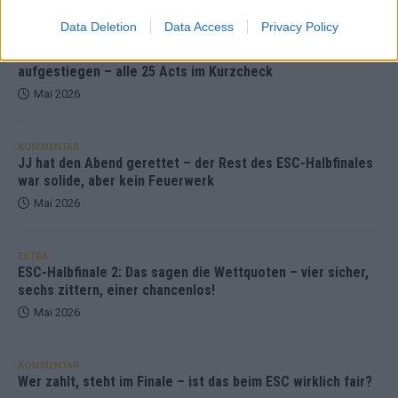
Data Deletion
Data Access
Privacy Policy
KOMMENTAR
ESC-Finale morgen: Finnland Favorit, Australien
aufgestiegen – alle 25 Acts im Kurzcheck
Mai 2026
KOMMENTAR
JJ hat den Abend gerettet – der Rest des ESC-Halbfinales
war solide, aber kein Feuerwerk
Mai 2026
EXTRA
ESC-Halbfinale 2: Das sagen die Wettquoten – vier sicher,
sechs zittern, einer chancenlos!
Mai 2026
KOMMENTAR
Wer zahlt, steht im Finale – ist das beim ESC wirklich fair?