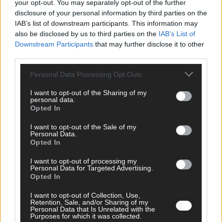
your opt-out. You may separately opt-out of the further
disclosure of your personal information by third parties on the
IAB’s list of downstream participants. This information may
also be disclosed by us to third parties on the
IAB’s List of
Downstream Participants
that may further disclose it to other
third parties.
Monaco, Sallys Café, Westernbrauerei – der
Personal Data Processing Opt Outs
Europa-Park 2026 macht vieles neu
I want to opt-out of the Sharing of my
Juni 2026
personal data.
Opted In
I want to opt-out of the Sale of my
KOMMENTAR
Personal Data.
Opted In
I want to opt-out of processing my
Personal Data for Targeted Advertising.
Opted In
I want to opt-out of Collection, Use,
Retention, Sale, and/or Sharing of my
Personal Data that Is Unrelated with the
Purposes for which it was collected.