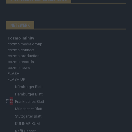
NETZWERK
cozmo infinity
cozmo media group
cozmo connect
cozmo production
cozmo records
cozmo news
FLASH
FLASH UP
Nürnberger Blatt
Hamburger Blatt
Fränkisches Blatt
Münchener Blatt
Stuttgarter Blatt
KULINARIKUM.
Raffi Gasser