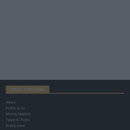
DIREKT ZUM THEMA
News
Politik & Co
Money Matters
Tipps & Tricks
Brainpower