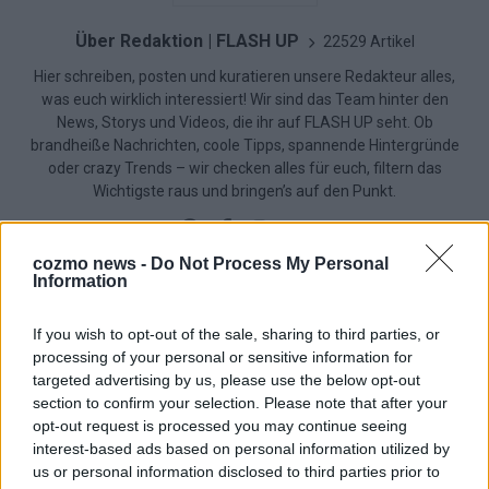
Über Redaktion | FLASH UP
22529 Artikel
Hier schreiben, posten und kuratieren unsere Redakteur alles,
was euch wirklich interessiert! Wir sind das Team hinter den
News, Storys und Videos, die ihr auf FLASH UP seht. Ob
brandheiße Nachrichten, coole Tipps, spannende Hintergründe
oder crazy Trends – wir checken alles für euch, filtern das
Wichtigste raus und bringen’s auf den Punkt.
cozmo news -
Do Not Process My Personal
Information
If you wish to opt-out of the sale, sharing to third parties, or
TOP STORIES
processing of your personal or sensitive information for
targeted advertising by us, please use the below opt-out
EXTRA
section to confirm your selection. Please note that after your
opt-out request is processed you may continue seeing
interest-based ads based on personal information utilized by
us or personal information disclosed to third parties prior to