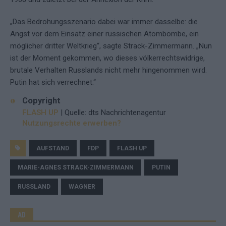
„Das Bedrohungsszenario dabei war immer dasselbe: die
Angst vor dem Einsatz einer russischen Atombombe, ein
möglicher dritter Weltkrieg“, sagte Strack-Zimmermann. „Nun
ist der Moment gekommen, wo dieses völkerrechtswidrige,
brutale Verhalten Russlands nicht mehr hingenommen wird.
Putin hat sich verrechnet.“
Copyright
FLASH UP
| Quelle: dts Nachrichtenagentur
Nutzungsrechte erwerben?
AUFSTAND
FDP
FLASH UP
MARIE-AGNES STRACK-ZIMMERMANN
PUTIN
RUSSLAND
WAGNER
AD