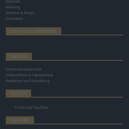
Specials
Meinung
Streams & Storys
Eurovision
FLASH – DAS VIDEOPORTAL
ÜBER UNS
Unternehmensporträt
Ehtikrichtlinie & Faktencheck
Redaktion und Verwaltung
YOUTUBE
FLASH
auf YouTube
FOLGE UNS