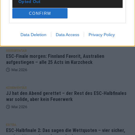
Opted Out
CONFIRM
DARA gewinnt verdient, Israel beunruhigend –
unser Kommentar zum ESC 2026
Mai 2026
Data Deletion
Data Access
Privacy Policy
KOMMENTAR
ESC-Finale morgen: Finnland Favorit, Australien
aufgestiegen – alle 25 Acts im Kurzcheck
Mai 2026
KOMMENTAR
JJ hat den Abend gerettet – der Rest des ESC-Halbfinales
war solide, aber kein Feuerwerk
Mai 2026
EXTRA
ESC-Halbfinale 2: Das sagen die Wettquoten – vier sicher,