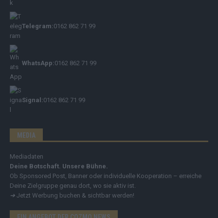
Telegram:
0162 862 71 99
WhatsApp:
0162 862 71 99
Signal:
0162 862 71 99
MEDIA
Mediadaten
Deine Botschaft. Unsere Bühne.
Ob Sponsored Post, Banner oder individuelle Kooperation – erreiche
Deine Zielgruppe genau dort, wo sie aktiv ist.
➔
Jetzt Werbung buchen & sichtbar werden!
EIN ANGEBOT DER COZMO NEWS