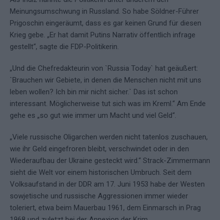
Meinungsumschwung in Russland. So habe Söldner-Führer
Prigoschin eingeräumt, dass es gar keinen Grund für diesen
Krieg gebe. „Er hat damit Putins Narrativ öffentlich infrage
gestellt“, sagte die FDP-Politikerin.
„Und die Chefredakteurin von `Russia Today` hat geäußert:
`Brauchen wir Gebiete, in denen die Menschen nicht mit uns
leben wollen? Ich bin mir nicht sicher.` Das ist schon
interessant. Möglicherweise tut sich was im Kreml.“ Am Ende
gehe es „so gut wie immer um Macht und viel Geld“.
„Viele russische Oligarchen werden nicht tatenlos zuschauen,
wie ihr Geld eingefroren bleibt, verschwindet oder in den
Wiederaufbau der Ukraine gesteckt wird.“ Strack-Zimmermann
sieht die Welt vor einem historischen Umbruch. Seit dem
Volksaufstand in der DDR am 17. Juni 1953 habe der Westen
sowjetische und russische Aggressionen immer wieder
toleriert, etwa beim Mauerbau 1961, dem Einmarsch in Prag
1968 und zuletzt bei der Annexion der Krim.