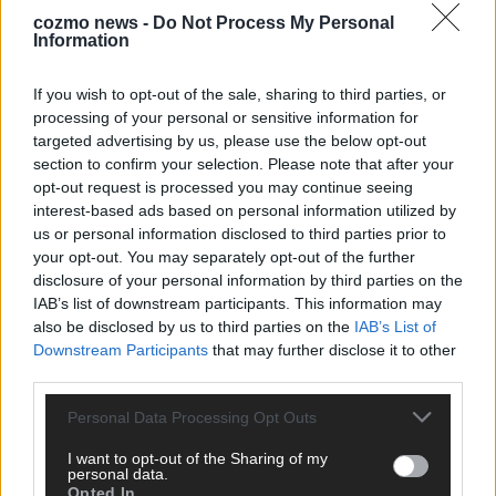
cozmo news -
Do Not Process My Personal
Information
Über Redaktion | FLASH UP
22529 Artikel
Hier schreiben, posten und kuratieren unsere Redakteur alles,
If you wish to opt-out of the sale, sharing to third parties, or
was euch wirklich interessiert! Wir sind das Team hinter den
processing of your personal or sensitive information for
News, Storys und Videos, die ihr auf FLASH UP seht. Ob
targeted advertising by us, please use the below opt-out
brandheiße Nachrichten, coole Tipps, spannende Hintergründe
section to confirm your selection. Please note that after your
oder crazy Trends – wir checken alles für euch, filtern das
opt-out request is processed you may continue seeing
Wichtigste raus und bringen’s auf den Punkt.
interest-based ads based on personal information utilized by
us or personal information disclosed to third parties prior to
your opt-out. You may separately opt-out of the further
disclosure of your personal information by third parties on the
IAB’s list of downstream participants. This information may
also be disclosed by us to third parties on the
IAB’s List of
Downstream Participants
that may further disclose it to other
TOP STORIES
third parties.
EXTRA
Personal Data Processing Opt Outs
I want to opt-out of the Sharing of my
Monaco, Sallys Café, Westernbrauerei – der
personal data.
Europa-Park 2026 macht vieles neu
Opted In