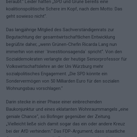
beraubt.“ Leider hätten „SPD und Grüne bereits eine
koalitionspolitische Schere im Kopf, nach dem Motto: Das
geht sowieso nicht“.
Das langjährige Mitglied des Sachverständigenrats zur
Begutachtung der gesamtwirtschaftlichen Entwicklung
begrüßte daher, „wenn Grünen-Chefin Ricarda Lang nun
immerhin von einer `Investitionsagenda` spricht“. Von den
Sozialdemokraten verlangte der heutige Seniorprofessor für
Volkswirtschaftslehre an der Uni Würzburg mehr
sozialpolitisches Engagement. „Die SPD könnte ein
Sondervermögen von 50 Milliarden Euro für den sozialen
Wohnungsbau vorschlagen.“
Darin stecke in einer Phase einer einbrechenden
Baukonjunktur und eines eklatanten Wohnraummangels „eine
geniale Chance“, so Bofinger gegenüber der Zeitung.
„Vielleicht ließe sich damit sogar das ein oder andere Kreuz
bei der AfD verhindern.“ Das FDP-Argument, dass staatliche