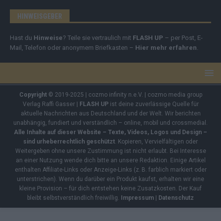
HINWEISGEBER
Hast du
Hinweise
? Teile sie vertraulich mit
FLASH UP
– per Post, E-
Mail, Telefon oder anonymem Briefkasten –
Hier mehr erfahren
.
Copyright
© 2019-2025 | cozmo infinity n.e.V. | cozmo media group
Verlag Raffi Gasser |
FLASH UP
ist deine zuverlässige Quelle für
aktuelle Nachrichten aus Deutschland und der Welt. Wir berichten
unabhängig, fundiert und verständlich – online, mobil und crossmedial.
Alle Inhalte auf dieser Website – Texte, Videos, Logos und Design –
sind urheberrechtlich geschützt
. Kopieren, Vervielfältigen oder
Weitergeben ohne unsere Zustimmung ist nicht erlaubt. Bei Interesse
an einer Nutzung wende dich bitte an unsere Redaktion. Einige Artikel
enthalten Affiliate-Links oder Anzeige-Links (z. B. farblich markiert oder
unterstrichen). Wenn du darüber ein Produkt kaufst, erhalten wir eine
kleine Provision – für dich entstehen keine Zusatzkosten. Der Kauf
bleibt selbstverständlich freiwillig.
Impressum
|
Datenschutz