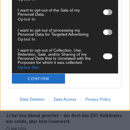
Juni 2026
I want to opt-out of the Sale of my
Personal Data.
Opted In
KOMMENTAR
I want to opt-out of processing my
Personal Data for Targeted Advertising.
Opted In
DARA gewinnt verdient, Israel beunruhigend –
unser Kommentar zum ESC 2026
I want to opt-out of Collection, Use,
Retention, Sale, and/or Sharing of my
Mai 2026
Personal Data that Is Unrelated with the
Purposes for which it was collected.
Opted Out
KOMMENTAR
CONFIRM
ESC-Finale morgen: Finnland Favorit, Australien
aufgestiegen – alle 25 Acts im Kurzcheck
Mai 2026
Data Deletion
Data Access
Privacy Policy
KOMMENTAR
JJ hat den Abend gerettet – der Rest des ESC-Halbfinales
war solide, aber kein Feuerwerk
Mai 2026