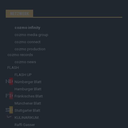
NETZWERK
cozmo infinity
cozmo media group
cozmo connect
cozmo production
cozmo records
cozmo news
FLASH
FLASH UP
Nürnberger Blatt
Hamburger Blatt
Fränkisches Blatt
Münchener Blatt
Stuttgarter Blatt
KULINARIKUM.
Raffi Gasser