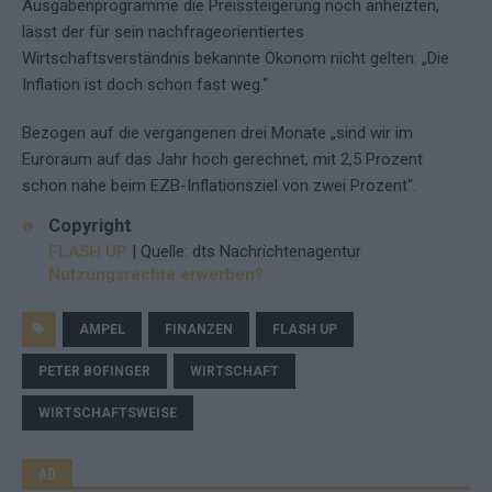
Ausgabenprogramme die Preissteigerung noch anheizten,
lässt der für sein nachfrageorientiertes
Wirtschaftsverständnis bekannte Ökonom nicht gelten: „Die
Inflation ist doch schon fast weg.“
Bezogen auf die vergangenen drei Monate „sind wir im
Euroraum auf das Jahr hoch gerechnet, mit 2,5 Prozent
schon nahe beim EZB-Inflationsziel von zwei Prozent“.
Copyright
FLASH UP
| Quelle: dts Nachrichtenagentur
Nutzungsrechte erwerben?
AMPEL
FINANZEN
FLASH UP
PETER BOFINGER
WIRTSCHAFT
WIRTSCHAFTSWEISE
AD