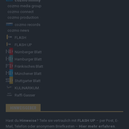
cozmo infinity
cozmo media group
cozmo connect
cozmo production
cozmo records
cozmo news
FLASH
FLASH UP
Nürnberger Blatt
Hamburger Blatt
Fränkisches Blatt
Münchener Blatt
Stuttgarter Blatt
KULINARIKUM.
Raffi Gasser
HINWEISGEBER
Hast du
Hinweise
? Teile sie vertraulich mit
FLASH UP
– per Post, E-
Mail, Telefon oder anonymem Briefkasten –
Hier mehr erfahren
.