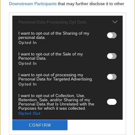
Monaco, Sallys Café, Westernbrauerei – der
Downstream Participants
that may further disclose it to other
third parties.
Europa-Park 2026 macht vieles neu
Juni 2026
Personal Data Processing Opt Outs
I want to opt-out of the Sharing of my
personal data.
KOMMENTAR
Opted In
I want to opt-out of the Sale of my
Personal Data.
Opted In
I want to opt-out of processing my
Personal Data for Targeted Advertising.
Opted In
I want to opt-out of Collection, Use,
Retention, Sale, and/or Sharing of my
Personal Data that Is Unrelated with the
Purposes for which it was collected.
DARA gewinnt verdient, Israel beunruhigend –
Opted Out
unser Kommentar zum ESC 2026
CONFIRM
Mai 2026