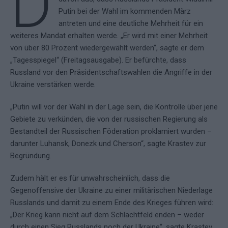
D
Putin bei der Wahl im kommenden März
antreten und eine deutliche Mehrheit für ein
weiteres Mandat erhalten werde. „Er wird mit einer Mehrheit
von über 80 Prozent wiedergewählt werden“, sagte er dem
„Tagesspiegel“ (Freitagsausgabe). Er befürchte, dass
Russland vor den Präsidentschaftswahlen die Angriffe in der
Ukraine verstärken werde.
„Putin will vor der Wahl in der Lage sein, die Kontrolle über jene
Gebiete zu verkünden, die von der russischen Regierung als
Bestandteil der Russischen Föderation proklamiert wurden –
darunter Luhansk, Donezk und Cherson“, sagte Krastev zur
Begründung.
Zudem hält er es für unwahrscheinlich, dass die
Gegenoffensive der Ukraine zu einer militärischen Niederlage
Russlands und damit zu einem Ende des Krieges führen wird:
„Der Krieg kann nicht auf dem Schlachtfeld enden – weder
durch einen Sieg Russlands noch der Ukraine“, sagte Krastev.