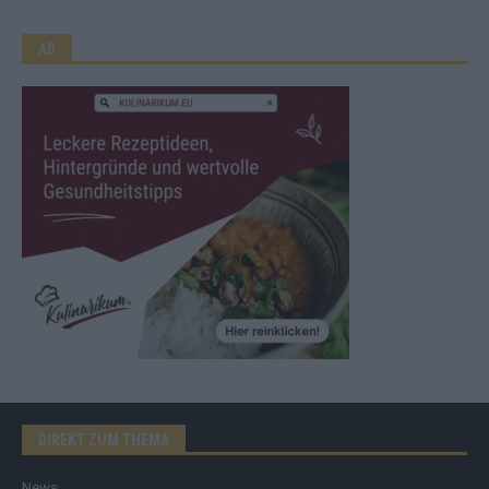
AD
DIREKT ZUM THEMA
News