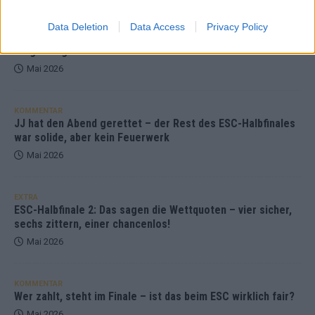
KOMMENTAR
Data Deletion
Data Access
Privacy Policy
ESC-Finale morgen: Finnland Favorit, Australien
aufgestiegen – alle 25 Acts im Kurzcheck
Mai 2026
KOMMENTAR
JJ hat den Abend gerettet – der Rest des ESC-Halbfinales
war solide, aber kein Feuerwerk
Mai 2026
EXTRA
ESC-Halbfinale 2: Das sagen die Wettquoten – vier sicher,
sechs zittern, einer chancenlos!
Mai 2026
KOMMENTAR
Wer zahlt, steht im Finale – ist das beim ESC wirklich fair?
Mai 2026