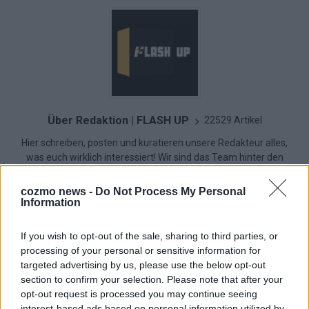
Über Redaktion | FLASH UP
22529 Artikel
Hier schreiben, posten und kuratieren unsere Redakteur alles,
was euch wirklich interessiert! Wir sind das Team hinter den
News, Storys und Videos, die ihr auf FLASH UP seht. Ob
brandheiße Nachrichten, coole Tipps, spannende Hintergründe
cozmo news -
Do Not Process My Personal
oder crazy Trends – wir checken alles für euch, filtern das
Information
Wichtigste raus und bringen’s auf den Punkt.
If you wish to opt-out of the sale, sharing to third parties, or
processing of your personal or sensitive information for
targeted advertising by us, please use the below opt-out
section to confirm your selection. Please note that after your
opt-out request is processed you may continue seeing
TOP STORIES
interest-based ads based on personal information utilized by