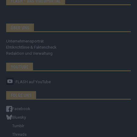
FLASH – DAS VIDEOPORTAL
ÜBER UNS
Unternehmensporträt
Ehtikrichtlinie & Faktencheck
Redaktion und Verwaltung
YOUTUBE
FLASH
auf YouTube
FOLGE UNS
Facebook
Bluesky
Tumblr
Threads