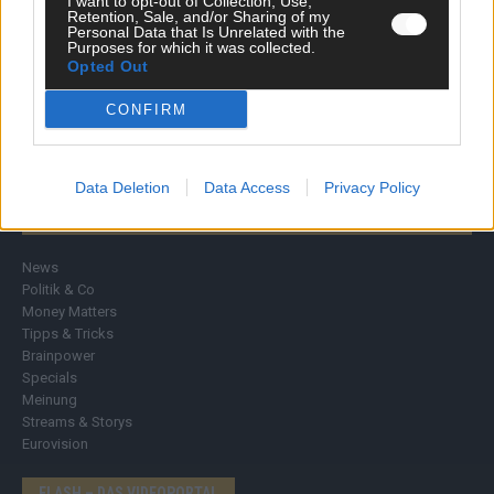
I want to opt-out of Collection, Use,
Retention, Sale, and/or Sharing of my
Personal Data that Is Unrelated with the
Purposes for which it was collected.
Opted Out
CONFIRM
Data Deletion
Data Access
Privacy Policy
DIREKT ZUM THEMA
News
Politik & Co
Money Matters
Tipps & Tricks
Brainpower
Specials
Meinung
Streams & Storys
Eurovision
FLASH – DAS VIDEOPORTAL