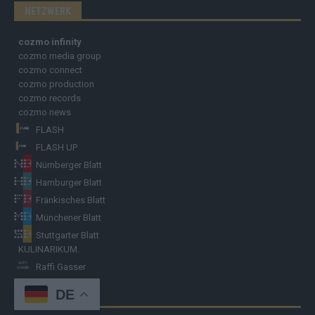
NETZWERK
cozmo infinity
cozmo media group
cozmo connect
cozmo production
cozmo records
cozmo news
FLASH
FLASH UP
Nürnberger Blatt
Hamburger Blatt
Fränkisches Blatt
Münchener Blatt
Stuttgarter Blatt
KULINARIKUM.
Raffi Gasser
DE
HINWEISGEBER