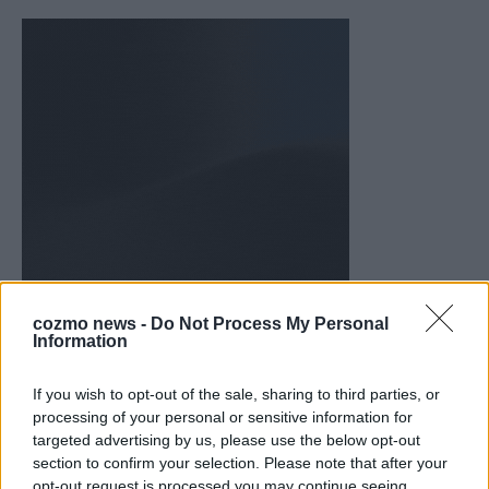
cozmo news -
Do Not Process My Personal
WERBE BEI UNS!
Information
If you wish to opt-out of the sale, sharing to third parties, or
processing of your personal or sensitive information for
targeted advertising by us, please use the below opt-out
section to confirm your selection. Please note that after your
opt-out request is processed you may continue seeing