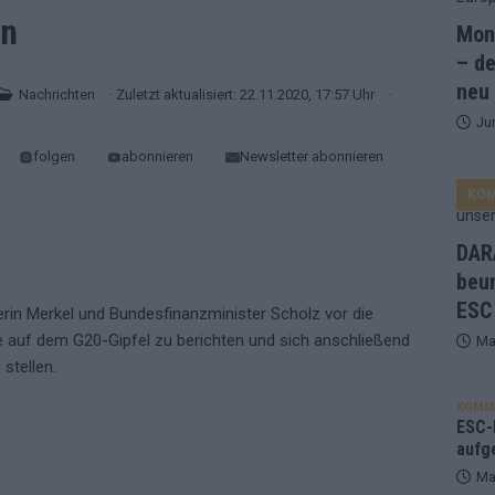
en
Mona
and Favorit, Australien aufgestiegen – alle 25 Acts im Kurzcheck
– de
neu
Nachrichten
· Zuletzt aktualisiert: 22.11.2020, 17:57 Uhr
·
Ju
ne Zahl zur Ikone wurde: 70 Jahre ESC-Wertungsgeschichte!
folgen
abonnieren
Newsletter abonnieren
KO
ett – 26 Länder wollen den Sieg in Wien
EUROVISION
t – der Rest des ESC-Halbfinales war solide, aber kein Feuerwerk
DARA
beu
ESC
gen die Wettquoten – vier sicher, sechs zittern, einer chancenlos!
rin Merkel und Bundesfinanzminister Scholz vor die
 auf dem G20-Gipfel zu berichten und sich anschließend
Ma
stellen.
esternbrauerei – der Europa-Park 2026 macht vieles neu
EXTRA
KOMM
 Israel beunruhigend – unser Kommentar zum ESC 2026
ESC-F
aufg
Ma