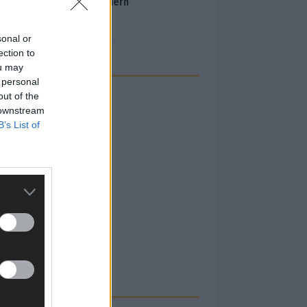
inale – der Abend in Bildern
i 2026
sonal or
ection to
ou may
 personal
out of the
 downstream
B’s List of
RBE BEI UNS!