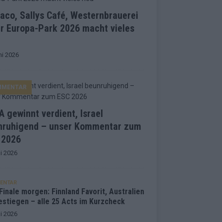
co, Sallys Café, Westernbrauerei
r Europa-Park 2026 macht vieles
ni 2026
MMENTAR
 gewinnt verdient, Israel
nruhigend – unser Kommentar zum
 2026
i 2026
ENTAR
inale morgen: Finnland Favorit, Australien
estiegen – alle 25 Acts im Kurzcheck
i 2026