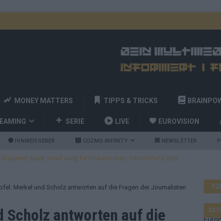
MONEY MATTERS
TIPPS & TRICKS
BRAINPO
REAMING
SERIE
LIVE
EUROVISION
HINWEISGEBER
COZMO INFINITY
NEWSLETTER
P
ulgarien jubelt, Israel sorgt für Diskussionen, Deutschland geht
TO
pfel: Merkel und Scholz antworten auf die Fragen der Journalisten
a und Billy Joel – das ESC-Finale wird eine Party
EUROVISION
 Startreihenfolge steht, Deutschland singt als Zweites!
d Scholz antworten auf die
EXT