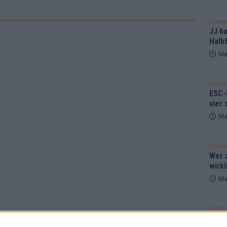
KOMM
JJ h
Halbf
Ma
EXTRA
ESC-
vier 
Ma
KOMM
Wer z
wirkl
Ma
EXTRA
Euro