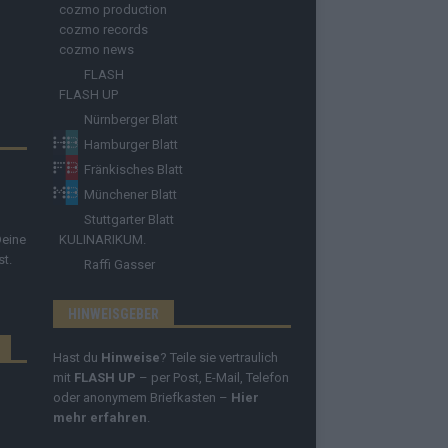
cozmo production
cozmo records
cozmo news
FLASH
FLASH UP
Nürnberger Blatt
Hamburger Blatt
Fränkisches Blatt
Münchener Blatt
Stuttgarter Blatt
Deine
KULINARIKUM.
st.
Raffi Gasser
HINWEISGEBER
Hast du
Hinweise
? Teile sie vertraulich
mit
FLASH UP
– per Post, E-Mail, Telefon
oder anonymem Briefkasten –
Hier
mehr erfahren
.