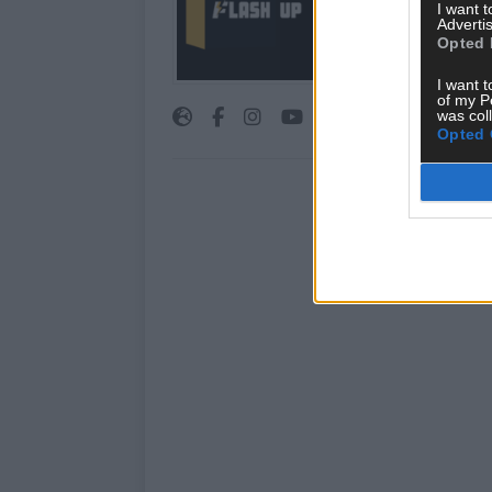
I want 
interessiert! Wir sin
Advertis
FLASH UP seht. Ob b
Opted 
oder crazy Trends – w
bringen’s auf den Pun
I want t
of my P
was col
Opted 