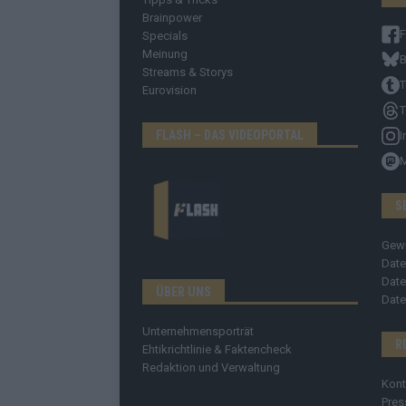
Brainpower
Specials
Meinung
B
Streams & Storys
T
Eurovision
T
FLASH – DAS VIDEOPORTAL
I
S
Gew
Date
Date
ÜBER UNS
Date
Unternehmensporträt
R
Ehtikrichtlinie & Faktencheck
Redaktion und Verwaltung
Kont
Pres