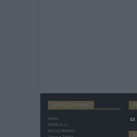
DIREKT ZUM THEMA
Y
News
Politik & Co
Money Matters
F
Tipps & Tricks