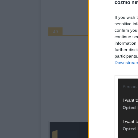
cozmo ne
If you wish 
sensitive in
confirm you
AD
continue se
information 
further disc
participants
Downstream 
Persona
I want t
Opted 
I want t
Über Redaktion |
Opted 
Hier schreiben, poste