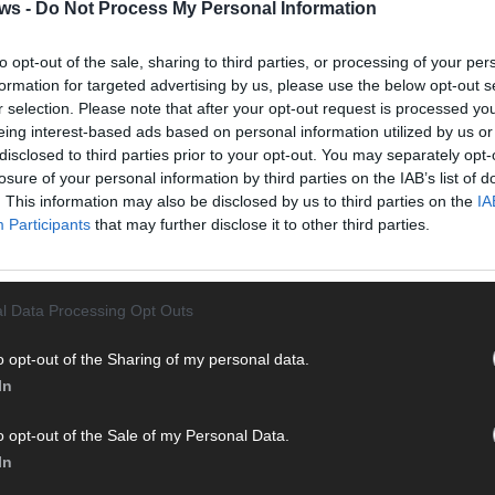
Halbf
ws -
Do Not Process My Personal Information
Ma
to opt-out of the sale, sharing to third parties, or processing of your per
formation for targeted advertising by us, please use the below opt-out s
r selection. Please note that after your opt-out request is processed y
AD
eing interest-based ads based on personal information utilized by us or
disclosed to third parties prior to your opt-out. You may separately opt-
losure of your personal information by third parties on the IAB’s list of
. This information may also be disclosed by us to third parties on the
IA
Participants
that may further disclose it to other third parties.
l Data Processing Opt Outs
o opt-out of the Sharing of my personal data.
In
o opt-out of the Sale of my Personal Data.
 FLASH UP
22529 Artikel
In
WE
n und kuratieren unsere Redakteur alles, was euch wirklich