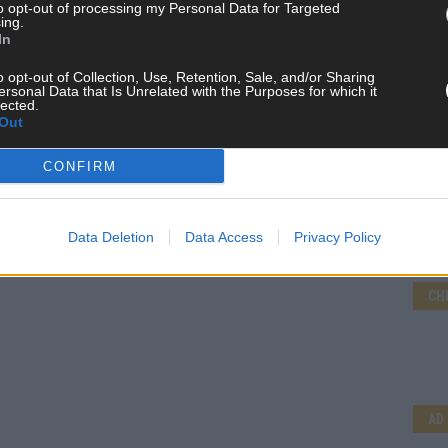
to opt-out of processing my Personal Data for Targeted
d das Team hinter den News, Storys und Videos, die ihr auf
ing.
randheiße Nachrichten, coole Tipps, spannende Hintergründe
In
ir checken alles für euch, filtern das Wichtigste raus und
kt.
o opt-out of Collection, Use, Retention, Sale, and/or Sharing
ersonal Data that Is Unrelated with the Purposes for which it
lected.
Out
CONFIRM
Data Deletion
Data Access
Privacy Policy
CH
AD