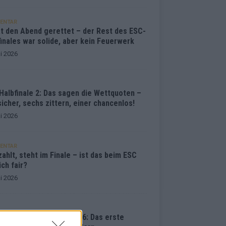
ENTAR
at den Abend gerettet – der Rest des ESC-
inales war solide, aber kein Feuerwerk
i 2026
Halbfinale 2: Das sagen die Wettquoten –
sicher, sechs zittern, einer chancenlos!
i 2026
ENTAR
ahlt, steht im Finale – ist das beim ESC
ich fair?
i 2026
vision Song Contest 2026: Das erste