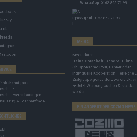
WhatsApp:
0162 862 71 99
Facebook
Signal:
0162 862 71 99
luesky
umblr
hreads
MEDIA
nstagram
Mastodon
Mediadaten
Deine Botschaft. Unsere Bühne.
Ob Sponsored Post, Banner oder
ERVICE
individuelle Kooperation – erreiche 
Zielgruppe genau dort, wo sie aktiv i
innbekanntgabe
➔
Jetzt Werbung buchen & sichtbar
nschutz
werden!
nschutzvereinbarungen
nauszug & Löschanfrage
EIN ANGEBOT DER COZMO NEWS
ECHTLICHES
akt
se