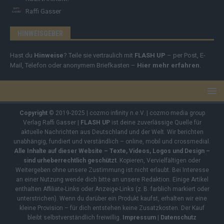
Raffi Gasser
HINWEISGEBER
Hast du
Hinweise
? Teile sie vertraulich mit
FLASH UP
– per Post, E-
Mail, Telefon oder anonymem Briefkasten –
Hier mehr erfahren
.
Copyright
© 2019-2025 | cozmo infinity n.e.V. | cozmo media group
Verlag Raffi Gasser |
FLASH UP
ist deine zuverlässige Quelle für
aktuelle Nachrichten aus Deutschland und der Welt. Wir berichten
unabhängig, fundiert und verständlich – online, mobil und crossmedial.
Alle Inhalte auf dieser Website – Texte, Videos, Logos und Design –
sind urheberrechtlich geschützt
. Kopieren, Vervielfältigen oder
Weitergeben ohne unsere Zustimmung ist nicht erlaubt. Bei Interesse
an einer Nutzung wende dich bitte an unsere Redaktion. Einige Artikel
enthalten Affiliate-Links oder Anzeige-Links (z. B. farblich markiert oder
unterstrichen). Wenn du darüber ein Produkt kaufst, erhalten wir eine
kleine Provision – für dich entstehen keine Zusatzkosten. Der Kauf
bleibt selbstverständlich freiwillig.
Impressum
|
Datenschutz