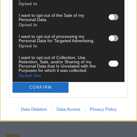
Opted In
war solide, aber kein Feuerwerk
Mai 2026
I want to opt-out of the Sale of my
Personal Data.
Opted In
EXTRA
ESC-Halbfinale 2: Das sagen die Wettquoten – vier sicher,
I want to opt-out of processing my
Personal Data for Targeted Advertising.
sechs zittern, einer chancenlos!
Opted In
Mai 2026
I want to opt-out of Collection, Use,
Retention, Sale, and/or Sharing of my
Personal Data that Is Unrelated with the
KOMMENTAR
Purposes for which it was collected.
Wer zahlt, steht im Finale – ist das beim ESC wirklich fair?
Opted Out
Mai 2026
CONFIRM
EXTRA
Eurovision Song Contest 2026: Das erste Halbfinale – der
Data Deletion
Data Access
Privacy Policy
Abend in Bildern
Mai 2026