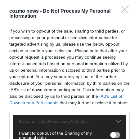
Monaco, Sallys Café, Westernbrauerei – der
cozmo news -
Do Not Process My Personal
Europa-Park 2026 macht vieles neu
Information
Juni 2026
If you wish to opt-out of the sale, sharing to third parties, or
processing of your personal or sensitive information for
KOMMENTAR
targeted advertising by us, please use the below opt-out
section to confirm your selection. Please note that after your
DARA gewinnt verdient, Israel beunruhigend –
opt-out request is processed you may continue seeing
interest-based ads based on personal information utilized by
unser Kommentar zum ESC 2026
us or personal information disclosed to third parties prior to
Mai 2026
your opt-out. You may separately opt-out of the further
disclosure of your personal information by third parties on the
IAB’s list of downstream participants. This information may
KOMMENTAR
also be disclosed by us to third parties on the
IAB’s List of
ESC-Finale morgen: Finnland Favorit, Australien
Downstream Participants
that may further disclose it to other
aufgestiegen – alle 25 Acts im Kurzcheck
third parties.
Mai 2026
Personal Data Processing Opt Outs
KOMMENTAR
I want to opt-out of the Sharing of my
JJ hat den Abend gerettet – der Rest des ESC-Halbfinales
personal data.