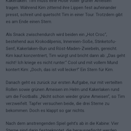
Kakerlaken. Tim muss eine Hose voller grüner Ameisen
tragen. Während Kim zitternd ihre Lippen fest aufeinander
presst, schreit und quietscht Tim in einer Tour. Trotzdem gibt
es am Ende einen Stern.
Als Snack zwischendurch wird beiden ein „Hot Croc“,
bestehend aus Krokodilpenis, Innereien-Soße, Stinketofu-
Senf, Kakerlaken-Bun und Röst-Maden-Zwiebeln, gereicht.
Kim kaut konzentriert, Tim würgt und bricht dann ab: „Das geht
nicht! Ich kriege es nicht runter.“ Cool und mit vollem Mund
kontert Kim: „Doch, das ist voll lecker!“ Ein Stern für Kim.
Danach geht es zurück zur ersten Aufgabe, nur mit verteilten
Rollen sowie grünen Ameisen im Helm und Kakerlaken rund
um die Footballs. „Nicht schon wieder grüne Ameisen“, so Tim
verzweifelt. Tapfer versuchen beide, die drei Sterne zu
bekommen. Doch es klappt so gar nichts.
Nach dem anstrengenden Spiel geht’s ab in die Kabine: Vier
Sterne sind darin festgeknotet, die herausgefischt werden