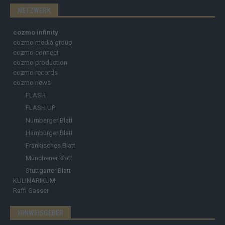
NETZWERK
cozmo infinity
cozmo media group
cozmo connect
cozmo production
cozmo records
cozmo news
FLASH
FLASH UP
Nürnberger Blatt
Hamburger Blatt
Fränkisches Blatt
Münchener Blatt
Stuttgarter Blatt
KULINARIKUM.
Raffi Gasser
HINWEISGEBER