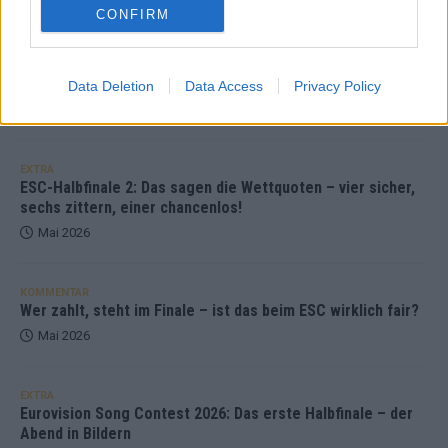
CONFIRM
KOMMENTAR
JJ hat den Abend gerettet – der Rest des ESC-Halbfinales
war solide, aber kein Feuerwerk
Data Deletion
Data Access
Privacy Policy
Mai 2026
EXTRA
ESC-Halbfinale 2: Das sagen die Wettquoten – vier sicher,
sechs zittern, einer chancenlos!
Mai 2026
KOMMENTAR
Wer zahlt, steht im Finale – ist das beim ESC wirklich fair?
Mai 2026
EXTRA
Eurovision Song Contest 2026: Das erste Halbfinale – der
Abend in Bildern