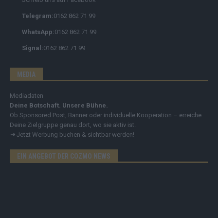
Telegram:
0162 862 71 99
WhatsApp:
0162 862 71 99
Signal:
0162 862 71 99
MEDIA
Mediadaten
Deine Botschaft. Unsere Bühne.
Ob Sponsored Post, Banner oder individuelle Kooperation – erreiche
Deine Zielgruppe genau dort, wo sie aktiv ist.
➔
Jetzt Werbung buchen & sichtbar werden!
EIN ANGEBOT DER COZMO NEWS