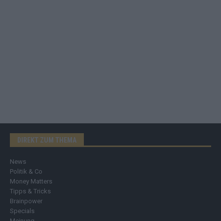
DIREKT ZUM THEMA
News
Politik & Co
Money Matters
Tipps & Tricks
Brainpower
Specials
Meinung