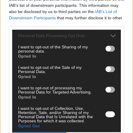
IAB’s list of downstream participants. This information may
also be disclosed by us to third parties on the
IAB’s List of
Downstream Participants
that may further disclose it to other
third parties.
Monaco, Sallys Café, Westernbrauerei – der
Europa-Park 2026 macht vieles neu
Personal Data Processing Opt Outs
Juni 2026
I want to opt-out of the Sharing of my
personal data.
Opted In
KOMMENTAR
I want to opt-out of the Sale of my
Personal Data.
DARA gewinnt verdient, Israel beunruhigend –
Opted In
unser Kommentar zum ESC 2026
I want to opt-out of processing my
Personal Data for Targeted Advertising.
Mai 2026
Opted In
I want to opt-out of Collection, Use,
KOMMENTAR
Retention, Sale, and/or Sharing of my
ESC-Finale morgen: Finnland Favorit, Australien
Personal Data that Is Unrelated with the
Purposes for which it was collected.
aufgestiegen – alle 25 Acts im Kurzcheck
Opted Out
Mai 2026