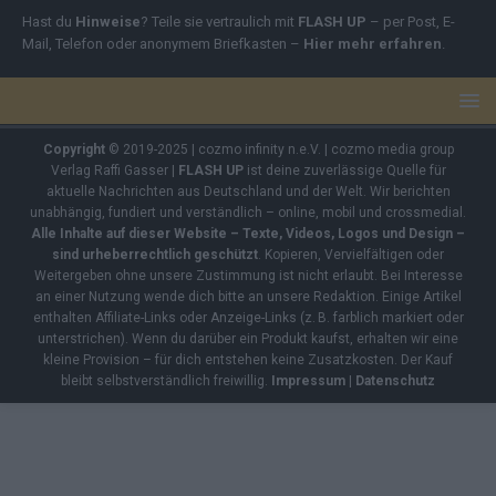
Hast du
Hinweise
? Teile sie vertraulich mit
FLASH UP
– per Post, E-
Mail, Telefon oder anonymem Briefkasten –
Hier mehr erfahren
.
Copyright
© 2019-2025 | cozmo infinity n.e.V. | cozmo media group
Verlag Raffi Gasser |
FLASH UP
ist deine zuverlässige Quelle für
aktuelle Nachrichten aus Deutschland und der Welt. Wir berichten
unabhängig, fundiert und verständlich – online, mobil und crossmedial.
Alle Inhalte auf dieser Website – Texte, Videos, Logos und Design –
sind urheberrechtlich geschützt
. Kopieren, Vervielfältigen oder
Weitergeben ohne unsere Zustimmung ist nicht erlaubt. Bei Interesse
an einer Nutzung wende dich bitte an unsere Redaktion. Einige Artikel
enthalten Affiliate-Links oder Anzeige-Links (z. B. farblich markiert oder
unterstrichen). Wenn du darüber ein Produkt kaufst, erhalten wir eine
kleine Provision – für dich entstehen keine Zusatzkosten. Der Kauf
bleibt selbstverständlich freiwillig.
Impressum
|
Datenschutz