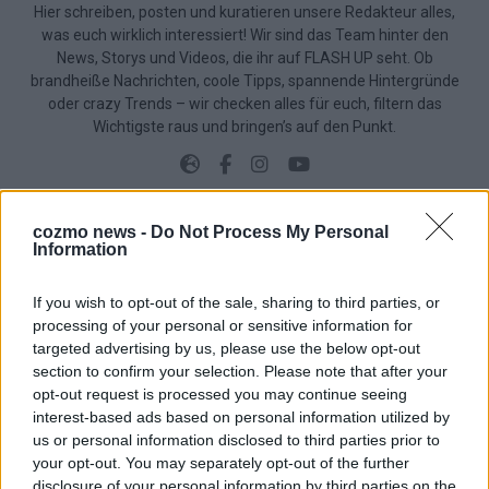
Hier schreiben, posten und kuratieren unsere Redakteur alles,
was euch wirklich interessiert! Wir sind das Team hinter den
News, Storys und Videos, die ihr auf FLASH UP seht. Ob
brandheiße Nachrichten, coole Tipps, spannende Hintergründe
oder crazy Trends – wir checken alles für euch, filtern das
Wichtigste raus und bringen’s auf den Punkt.
cozmo news -
Do Not Process My Personal
Information
TOP STORIES
If you wish to opt-out of the sale, sharing to third parties, or
EXTRA
processing of your personal or sensitive information for
targeted advertising by us, please use the below opt-out
section to confirm your selection. Please note that after your
opt-out request is processed you may continue seeing
interest-based ads based on personal information utilized by
us or personal information disclosed to third parties prior to
your opt-out. You may separately opt-out of the further
disclosure of your personal information by third parties on the