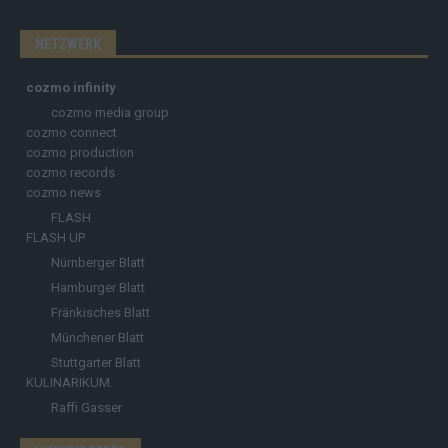
NETZWERK
cozmo infinity
cozmo media group
cozmo connect
cozmo production
cozmo records
cozmo news
FLASH
FLASH UP
Nürnberger Blatt
Hamburger Blatt
Fränkisches Blatt
Münchener Blatt
Stuttgarter Blatt
KULINARIKUM.
Raffi Gasser