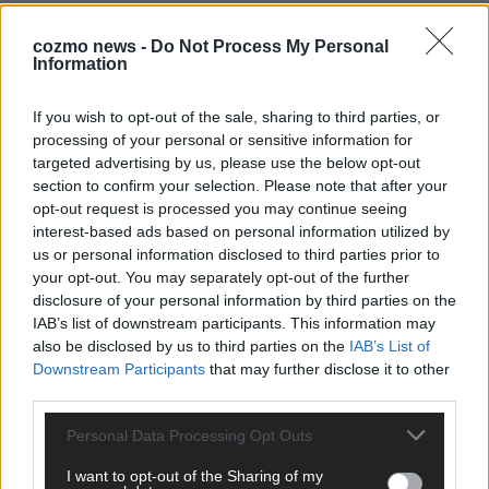
EXTRA
ESC-Halbfinale 2: Das sagen die Wettquoten – vier sicher,
cozmo news -
Do Not Process My Personal
sechs zittern, einer chancenlos!
Information
Mai 2026
If you wish to opt-out of the sale, sharing to third parties, or
processing of your personal or sensitive information for
KOMMENTAR
targeted advertising by us, please use the below opt-out
Wer zahlt, steht im Finale – ist das beim ESC wirklich fair?
section to confirm your selection. Please note that after your
Mai 2026
opt-out request is processed you may continue seeing
interest-based ads based on personal information utilized by
us or personal information disclosed to third parties prior to
EXTRA
your opt-out. You may separately opt-out of the further
Eurovision Song Contest 2026: Das erste Halbfinale – der
disclosure of your personal information by third parties on the
Abend in Bildern
IAB’s list of downstream participants. This information may
Mai 2026
also be disclosed by us to third parties on the
IAB’s List of
Downstream Participants
that may further disclose it to other
third parties.
AD
Personal Data Processing Opt Outs
I want to opt-out of the Sharing of my